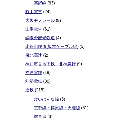
高野線
(63)
叡山電車
(24)
大阪モノレール
(9)
山陽電車
(61)
嵯峨野観光鉄道
(4)
比叡山鉄道(坂本ケーブル線)
(5)
泉北高速
(2)
神戸市営地下鉄・北神急行
(9)
神戸電鉄
(19)
能勢電鉄
(30)
近鉄
(215)
けいはんな線
(5)
京都線・橿原線・天理線
(61)
信貴線
(3)