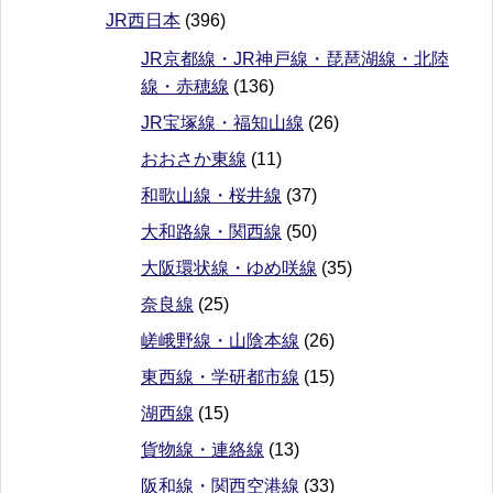
JR西日本
(396)
JR京都線・JR神戸線・琵琶湖線・北陸
線・赤穂線
(136)
JR宝塚線・福知山線
(26)
おおさか東線
(11)
和歌山線・桜井線
(37)
大和路線・関西線
(50)
大阪環状線・ゆめ咲線
(35)
奈良線
(25)
嵯峨野線・山陰本線
(26)
東西線・学研都市線
(15)
湖西線
(15)
貨物線・連絡線
(13)
阪和線・関西空港線
(33)