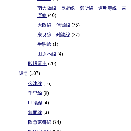
南大阪線・長野線・御所線・道明寺線・吉
野線
(40)
大阪線・信貴線
(75)
奈良線・難波線
(37)
生駒線
(1)
田原本線
(4)
阪堺電車
(20)
阪急
(187)
今津線
(16)
千里線
(9)
甲陽線
(4)
箕面線
(3)
阪急京都線
(74)