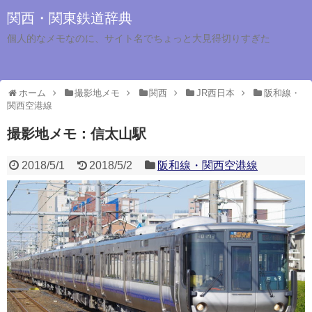
関西・関東鉄道辞典
個人的なメモなのに、サイト名でちょっと大見得切りすぎた
ホーム
撮影地メモ
関西
JR西日本
阪和線・
関西空港線
撮影地メモ：信太山駅
2018/5/1
2018/5/2
阪和線・関西空港線