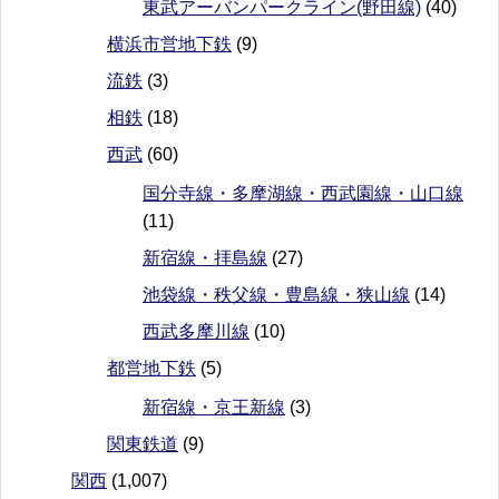
東武アーバンパークライン(野田線)
(40)
横浜市営地下鉄
(9)
流鉄
(3)
相鉄
(18)
西武
(60)
国分寺線・多摩湖線・西武園線・山口線
(11)
新宿線・拝島線
(27)
池袋線・秩父線・豊島線・狭山線
(14)
西武多摩川線
(10)
都営地下鉄
(5)
新宿線・京王新線
(3)
関東鉄道
(9)
関西
(1,007)