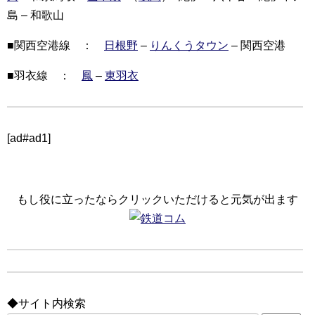
島 – 和歌山
■関西空港線 ：
日根野
–
りんくうタウン
– 関西空港
■羽衣線 ：
鳳
–
東羽衣
[ad#ad1]
もし役に立ったならクリックいただけると元気が出ます
◆サイト内検索