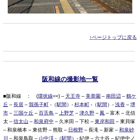
↑ページトップに戻る
阪和線の撮影地一覧
■阪和線 ： (
環状線
<<) –
天王寺
–
美章園
–
南田辺
–
鶴ケ
丘
–
長居
–
我孫子町
-（
駅間
）-
杉本町
-（
駅間
）-
浅香
–
堺
市
–
三国ケ丘
–
百舌鳥
–
上野芝
–
津久野
–
鳳
– 富木 – 北信
太 –
信太山
–
和泉府中
– 久米田 – 下松 –
東岸和田
– 東貝塚
– 和泉橋本 – 東佐野 – 熊取 –
日根野
– 長滝 – 新家 –
和泉砂
川
– 和泉鳥取 –
山中渓
-（
駅間
）- 紀伊 – 六十谷 – 紀伊中ノ