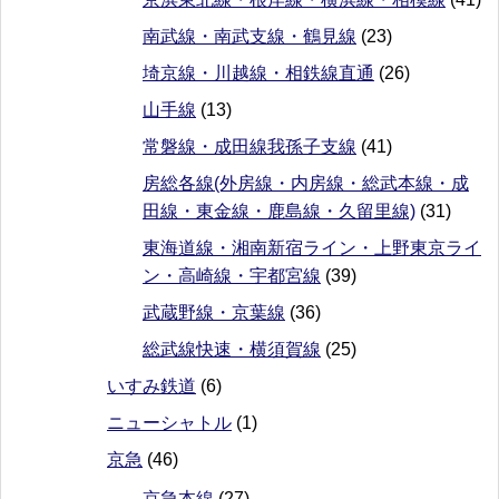
南武線・南武支線・鶴見線
(23)
埼京線・川越線・相鉄線直通
(26)
山手線
(13)
常磐線・成田線我孫子支線
(41)
房総各線(外房線・内房線・総武本線・成
田線・東金線・鹿島線・久留里線)
(31)
東海道線・湘南新宿ライン・上野東京ライ
ン・高崎線・宇都宮線
(39)
武蔵野線・京葉線
(36)
総武線快速・横須賀線
(25)
いすみ鉄道
(6)
ニューシャトル
(1)
京急
(46)
京急本線
(27)