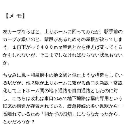
【メ モ】
左カーブならばと、上りホームに回ってみたが、駅手前の
カーブが緩いのと、階段があるためその屋根が被ってしま
う。１両下がって４００ｍｍ望遠とかを使えば変ってくる
かもしれないが、そこまでしなければならない状況もない
か。
ちなみに鳳～和泉府中の他２駅と似たような構造をしてい
る駅だが、他２駅が上りホームに繋がる西口を新設・常設
化して上下ホーム間の地下通路を自由通路としたのに対
し、こちらは改札は東口のみで地下通路は構内専用という
旧来の構造が存置されている。緩急接続の多い鳳駅から一
番離れているため「開かずの踏切」にならなかったから、
とかだろうか？