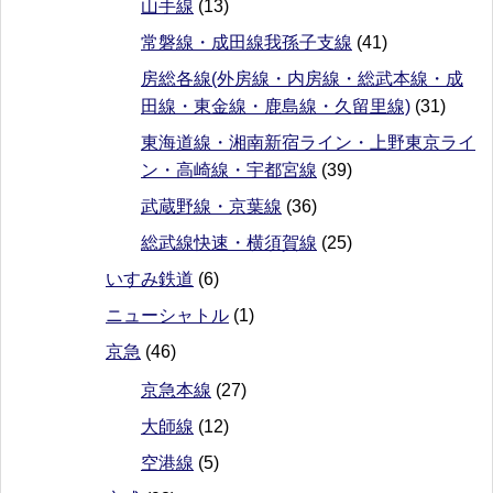
山手線
(13)
常磐線・成田線我孫子支線
(41)
房総各線(外房線・内房線・総武本線・成
田線・東金線・鹿島線・久留里線)
(31)
東海道線・湘南新宿ライン・上野東京ライ
ン・高崎線・宇都宮線
(39)
武蔵野線・京葉線
(36)
総武線快速・横須賀線
(25)
いすみ鉄道
(6)
ニューシャトル
(1)
京急
(46)
京急本線
(27)
大師線
(12)
空港線
(5)