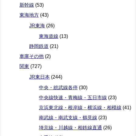
新幹線
(53)
東海地方
(43)
JR東海
(26)
東海道線
(13)
静岡鉄道
(21)
車庫その他
(2)
関東
(727)
JR東日本
(244)
中央・総武線各停
(30)
中央線快速・青梅線・五日市線
(23)
京浜東北線・根岸線・横浜線・相模線
(41)
南武線・南武支線・鶴見線
(23)
埼京線・川越線・相鉄線直通
(26)