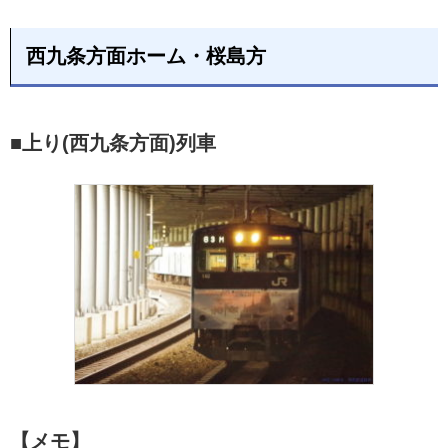
西九条方面ホーム・桜島方
■上り(西九条方面)列車
【メモ】