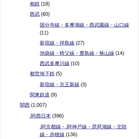
相鉄
(18)
西武
(60)
国分寺線・多摩湖線・西武園線・山口線
(11)
新宿線・拝島線
(27)
池袋線・秩父線・豊島線・狭山線
(14)
西武多摩川線
(10)
都営地下鉄
(5)
新宿線・京王新線
(3)
関東鉄道
(9)
関西
(1,007)
JR西日本
(396)
JR京都線・JR神戸線・琵琶湖線・北陸
線・赤穂線
(136)