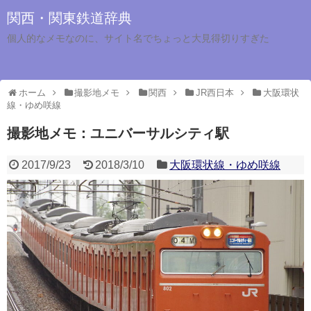
関西・関東鉄道辞典
個人的なメモなのに、サイト名でちょっと大見得切りすぎた
ホーム
撮影地メモ
関西
JR西日本
大阪環状
線・ゆめ咲線
撮影地メモ：ユニバーサルシティ駅
2017/9/23
2018/3/10
大阪環状線・ゆめ咲線