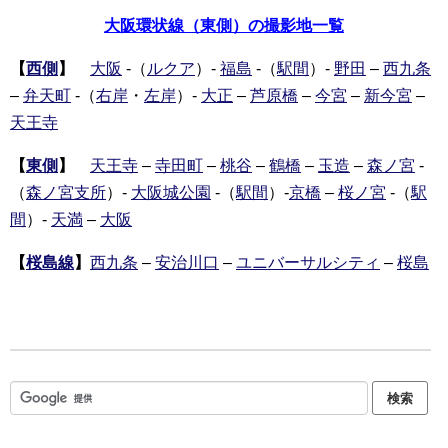
大阪環状線（東側）の撮影地一覧
【
西側
】
大阪
-（
ルクア
）-
福島
-（
駅間
）-
野田
–
西九条
–
弁天町
-（
右岸
・
左岸
）-
大正
–
芦原橋
–
今宮
–
新今宮
–
天王寺
【
東側
】
天王寺
–
寺田町
–
桃谷
–
鶴橋
–
玉造
–
森ノ宮
-
（
森ノ宮支所
）-
大阪城公園
-（
駅間
）-
京橋
–
桜ノ宮
-（
駅
間
）-
天満
–
大阪
【
桜島線
】
西九条
–
安治川口
–
ユニバーサルシティ
–
桜島