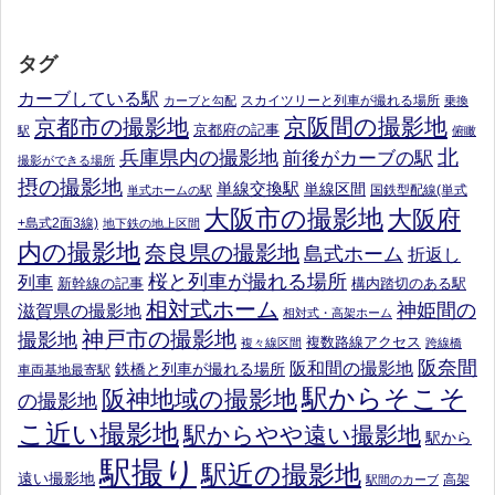
タグ
カーブしている駅
スカイツリーと列車が撮れる場所
カーブと勾配
乗換
京阪間の撮影地
京都市の撮影地
京都府の記事
駅
俯瞰
北
兵庫県内の撮影地
前後がカーブの駅
撮影ができる場所
摂の撮影地
単線交換駅
単線区間
国鉄型配線(単式
単式ホームの駅
大阪市の撮影地
大阪府
+島式2面3線)
地下鉄の地上区間
内の撮影地
奈良県の撮影地
島式ホーム
折返し
桜と列車が撮れる場所
列車
新幹線の記事
構内踏切のある駅
相対式ホーム
神姫間の
滋賀県の撮影地
相対式・高架ホーム
神戸市の撮影地
撮影地
複数路線アクセス
複々線区間
跨線橋
阪奈間
阪和間の撮影地
鉄橋と列車が撮れる場所
車両基地最寄駅
駅からそこそ
阪神地域の撮影地
の撮影地
こ近い撮影地
駅からやや遠い撮影地
駅から
駅撮り
駅近の撮影地
遠い撮影地
高架
駅間のカーブ