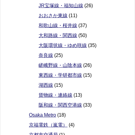
JR宝塚線・福知山線
(26)
おおさか東線
(11)
和歌山線・桜井線
(37)
大和路線・関西線
(50)
大阪環状線・ゆめ咲線
(35)
奈良線
(25)
嵯峨野線・山陰本線
(26)
東西線・学研都市線
(15)
湖西線
(15)
貨物線・連絡線
(13)
阪和線・関西空港線
(33)
Osaka Metro
(18)
京福電鉄（嵐電）
(4)
京都市交通局
(1)