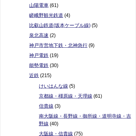
山陽電車
(61)
嵯峨野観光鉄道
(4)
比叡山鉄道(坂本ケーブル線)
(5)
泉北高速
(2)
神戸市営地下鉄・北神急行
(9)
神戸電鉄
(19)
能勢電鉄
(30)
近鉄
(215)
けいはんな線
(5)
京都線・橿原線・天理線
(61)
信貴線
(3)
南大阪線・長野線・御所線・道明寺線・吉
野線
(40)
大阪線・信貴線
(75)