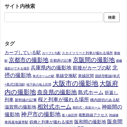
サイト内検索
タグ
カーブしている駅
スカイツリーと列車が撮れる場所
カーブと勾配
乗換
京阪間の撮影地
京都市の撮影地
京都府の記事
駅
俯瞰
北
兵庫県内の撮影地
前後がカーブの駅
撮影ができる場所
摂の撮影地
単線交換駅
単線区間
国鉄型配線(単式
単式ホームの駅
大阪市の撮影地
大阪府
+島式2面3線)
地下鉄の地上区間
内の撮影地
奈良県の撮影地
島式ホーム
折返し
桜と列車が撮れる場所
列車
新幹線の記事
構内踏切のある駅
相対式ホーム
神姫間の
滋賀県の撮影地
相対式・高架ホーム
神戸市の撮影地
撮影地
複数路線アクセス
複々線区間
跨線橋
阪奈間
阪和間の撮影地
鉄橋と列車が撮れる場所
車両基地最寄駅