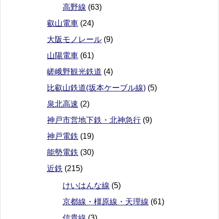
高野線
(63)
叡山電車
(24)
大阪モノレール
(9)
山陽電車
(61)
嵯峨野観光鉄道
(4)
比叡山鉄道(坂本ケーブル線)
(5)
泉北高速
(2)
神戸市営地下鉄・北神急行
(9)
神戸電鉄
(19)
能勢電鉄
(30)
近鉄
(215)
けいはんな線
(5)
京都線・橿原線・天理線
(61)
信貴線
(3)