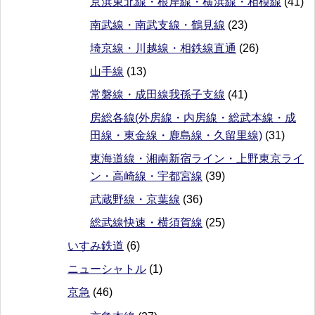
京浜東北線・根岸線・横浜線・相模線
(41)
南武線・南武支線・鶴見線
(23)
埼京線・川越線・相鉄線直通
(26)
山手線
(13)
常磐線・成田線我孫子支線
(41)
房総各線(外房線・内房線・総武本線・成
田線・東金線・鹿島線・久留里線)
(31)
東海道線・湘南新宿ライン・上野東京ライ
ン・高崎線・宇都宮線
(39)
武蔵野線・京葉線
(36)
総武線快速・横須賀線
(25)
いすみ鉄道
(6)
ニューシャトル
(1)
京急
(46)