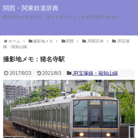
関西・関東鉄道辞典
個人的なメモなのに、サイト名でちょっと大見得切りすぎた
ホーム
撮影地メモ
関西
JR西日本
JR宝塚
線・福知山線
撮影地メモ：猪名寺駅
2017/9/23
2021/8/3
JR宝塚線・福知山線