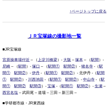
↑ページトップに戻る
ＪＲ宝塚線の撮影地一覧
■JR宝塚線
宮原操車場付近
– （
上
淀川橋梁
）-
大阪
–
塚本
– （
駅間
）-
尼崎
– （
駅間
）-
塚口
– （
駅間①
駅間②
）-
猪名寺
-（
駅
間①
駅間②
）-
伊丹
-（
駅間①
駅間②
）- 北伊丹 -（
駅間
①
駅間②
）-
川西池田
-（
駅間①
駅間②
）-
中山寺
-（
駅
間①
駅間②
駅間③
）-
宝塚
-（
駅間①
駅間②
）-
生瀬
–
西宮名塩
– 武田尾 – 道場 – 三田 – 新三田 –
■学研都市線・JR東西線