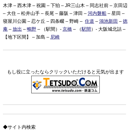
木津 – 西木津 – 祝園 – 下狛 – JR三山木 – 同志社前 – 京田辺
– 大住 – 松井山手 – 長尾 – 藤阪 – 津田 –
河内磐船
– 星田 –
寝屋川公園 – 忍ケ丘 – 四条畷 – 野崎 –
住道
–
鴻池新田
–
徳
庵
–
放出
–
鴫野
– （駅間）-
京橋
– （
駅間
）- 大阪城北詰 –
【地下区間】 – 加島 –
尼崎
もし役に立ったならクリックいただけると元気が出ます
◆サイト内検索