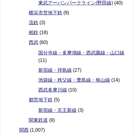
東武アーバンパークライン(野田線)
(40)
横浜市営地下鉄
(9)
流鉄
(3)
相鉄
(18)
西武
(60)
国分寺線・多摩湖線・西武園線・山口線
(11)
新宿線・拝島線
(27)
池袋線・秩父線・豊島線・狭山線
(14)
西武多摩川線
(10)
都営地下鉄
(5)
新宿線・京王新線
(3)
関東鉄道
(9)
関西
(1,007)