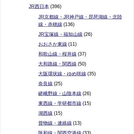
JR西日本
(396)
JR京都線・JR神戸線・琵琶湖線・北陸
線・赤穂線
(136)
JR宝塚線・福知山線
(26)
おおさか東線
(11)
和歌山線・桜井線
(37)
大和路線・関西線
(50)
大阪環状線・ゆめ咲線
(35)
奈良線
(25)
嵯峨野線・山陰本線
(26)
東西線・学研都市線
(15)
湖西線
(15)
貨物線・連絡線
(13)
阪和線・関西空港線
(33)