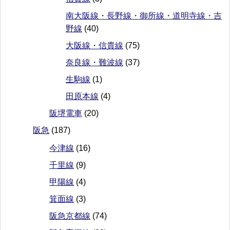
南大阪線・長野線・御所線・道明寺線・吉
野線
(40)
大阪線・信貴線
(75)
奈良線・難波線
(37)
生駒線
(1)
田原本線
(4)
阪堺電車
(20)
阪急
(187)
今津線
(16)
千里線
(9)
甲陽線
(4)
箕面線
(3)
阪急京都線
(74)