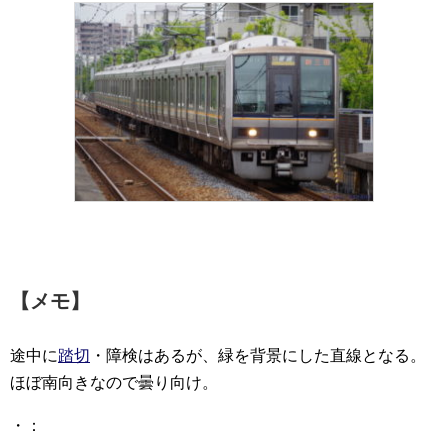
【メモ】
途中に
踏切
・障検はあるが、緑を背景にした直線となる。
ほぼ南向きなので曇り向け。
・：