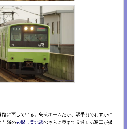
線路に面している。島式ホームだが、駅手前でわずかに
また隣の
衣摺加美北駅
のさらに奥まで見通せる写真が撮