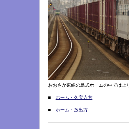
おおさか東線の島式ホームの中では上
■
ホーム・久宝寺方
■
ホーム・放出方