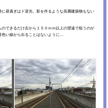
特に昼過ぎはド逆光。影を作るような高層建築物もない
ムのできるだけ左から１５０ｍｍ以上の望遠で狙うのが
黄色い線から出ることはないように…