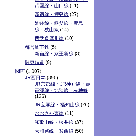
武園線・山口線
(11)
新宿線・拝島線
(27)
池袋線・秩父線・豊島
線・狭山線
(14)
西武多摩川線
(10)
都営地下鉄
(5)
新宿線・京王新線
(3)
関東鉄道
(9)
関西
(1,007)
JR西日本
(396)
JR京都線・JR神戸線・琵
琶湖線・北陸線・赤穂線
(136)
JR宝塚線・福知山線
(26)
おおさか東線
(11)
和歌山線・桜井線
(37)
大和路線・関西線
(50)