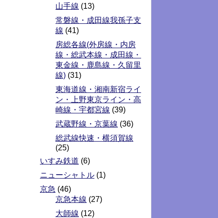
山手線
(13)
常磐線・成田線我孫子支
線
(41)
房総各線(外房線・内房
線・総武本線・成田線・
東金線・鹿島線・久留里
線)
(31)
東海道線・湘南新宿ライ
ン・上野東京ライン・高
崎線・宇都宮線
(39)
武蔵野線・京葉線
(36)
総武線快速・横須賀線
(25)
いすみ鉄道
(6)
ニューシャトル
(1)
京急
(46)
京急本線
(27)
大師線
(12)