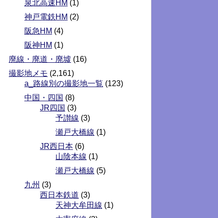
泉北高速HM
(1)
神戸電鉄HM
(2)
阪急HM
(4)
阪神HM
(1)
廃線・廃道・廃墟
(16)
撮影地メモ
(2,161)
a_路線別の撮影地一覧
(123)
中国・四国
(8)
JR四国
(3)
予讃線
(3)
瀬戸大橋線
(1)
JR西日本
(6)
山陰本線
(1)
瀬戸大橋線
(5)
九州
(3)
西日本鉄道
(3)
天神大牟田線
(1)