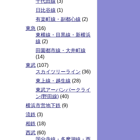
千代田線
(3)
日比谷線
(1)
有楽町線・副都心線
(2)
東急
(16)
東横線・目黒線・新横浜
線
(2)
田園都市線・大井町線
(14)
東武
(107)
スカイツリーライン
(36)
東上線・越生線
(28)
東武アーバンパークライ
ン(野田線)
(40)
横浜市営地下鉄
(9)
流鉄
(3)
相鉄
(18)
西武
(60)
国分寺線・多摩湖線・西