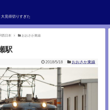
と大見得切りすぎた
JR西日本
おおさか東線
瀬駅
2018/5/18
おおさか東線