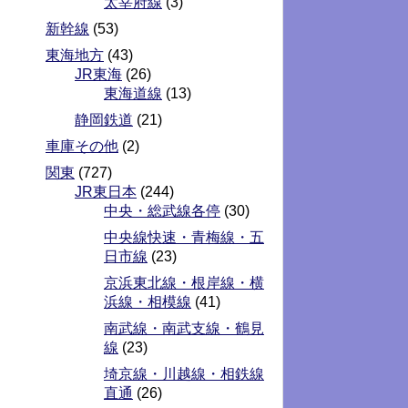
太宰府線
(3)
新幹線
(53)
東海地方
(43)
JR東海
(26)
東海道線
(13)
静岡鉄道
(21)
車庫その他
(2)
関東
(727)
JR東日本
(244)
中央・総武線各停
(30)
中央線快速・青梅線・五
日市線
(23)
京浜東北線・根岸線・横
浜線・相模線
(41)
南武線・南武支線・鶴見
線
(23)
埼京線・川越線・相鉄線
直通
(26)