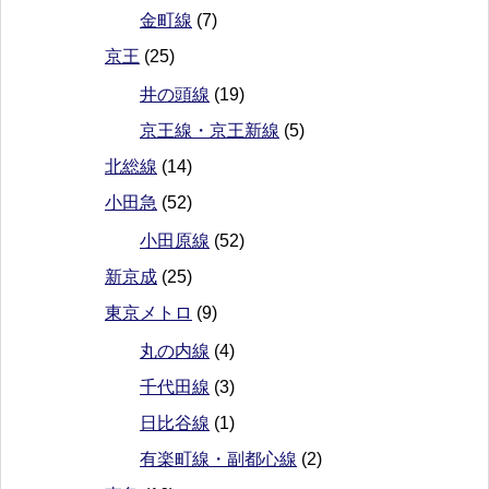
金町線
(7)
京王
(25)
井の頭線
(19)
京王線・京王新線
(5)
北総線
(14)
小田急
(52)
小田原線
(52)
新京成
(25)
東京メトロ
(9)
丸の内線
(4)
千代田線
(3)
日比谷線
(1)
有楽町線・副都心線
(2)