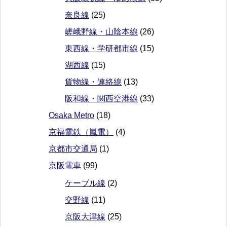
奈良線
(25)
嵯峨野線・山陰本線
(26)
東西線・学研都市線
(15)
湖西線
(15)
貨物線・連絡線
(13)
阪和線・関西空港線
(33)
Osaka Metro
(18)
京福電鉄（嵐電）
(4)
京都市交通局
(1)
京阪電車
(99)
ケーブル線
(2)
交野線
(11)
京阪大津線
(25)