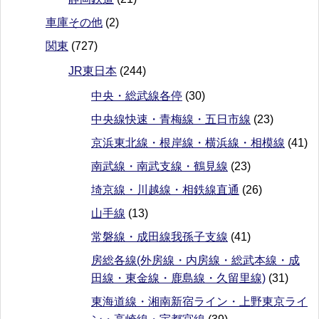
車庫その他
(2)
関東
(727)
JR東日本
(244)
中央・総武線各停
(30)
中央線快速・青梅線・五日市線
(23)
京浜東北線・根岸線・横浜線・相模線
(41)
南武線・南武支線・鶴見線
(23)
埼京線・川越線・相鉄線直通
(26)
山手線
(13)
常磐線・成田線我孫子支線
(41)
房総各線(外房線・内房線・総武本線・成
田線・東金線・鹿島線・久留里線)
(31)
東海道線・湘南新宿ライン・上野東京ライ