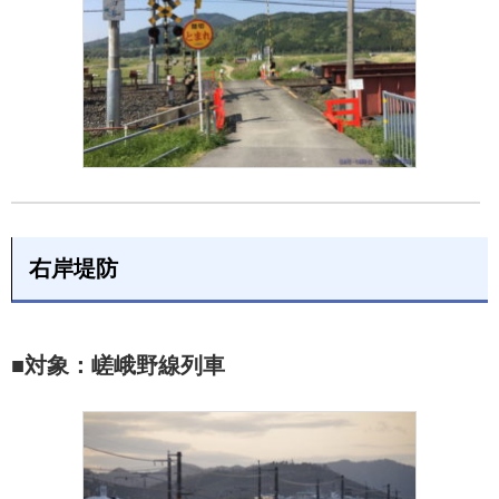
右岸堤防
■対象：嵯峨野線列車