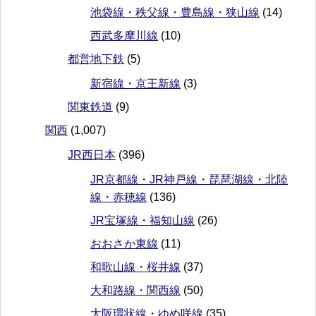
池袋線・秩父線・豊島線・狭山線
(14)
西武多摩川線
(10)
都営地下鉄
(5)
新宿線・京王新線
(3)
関東鉄道
(9)
関西
(1,007)
JR西日本
(396)
JR京都線・JR神戸線・琵琶湖線・北陸
線・赤穂線
(136)
JR宝塚線・福知山線
(26)
おおさか東線
(11)
和歌山線・桜井線
(37)
大和路線・関西線
(50)
大阪環状線・ゆめ咲線
(35)