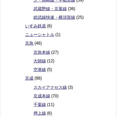
ン・高崎線・宇都宮線
(39)
武蔵野線・京葉線
(36)
総武線快速・横須賀線
(25)
いすみ鉄道
(6)
ニューシャトル
(1)
京急
(46)
京急本線
(27)
大師線
(12)
空港線
(5)
京成
(98)
スカイアクセス線
(3)
京成本線
(70)
千葉線
(11)
押上線
(6)