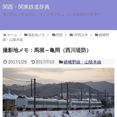
関西・関東鉄道辞典
個人的なメモなのに、サイト名でちょっと大見得切りすぎた
ホーム
撮影地メモ
関西
JR西日本
嵯峨野
線・山陰本線
撮影地メモ：馬堀～亀岡（西川堤防）
2017/1/29
2017/7/10
嵯峨野線・山陰本線