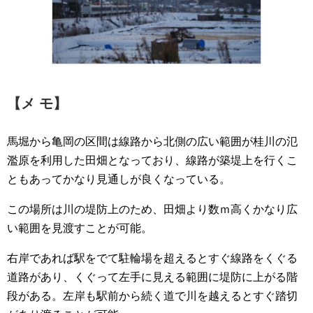
【メ モ】
馬堀から亀岡の区間は線路から北側の広い範囲が桂川の氾
濫原を利用した田畑となっており、線路が築堤上を行くこ
ともあってかなり見通しが良くなっている。
この場所は川の堤防上のため、田畑より数ｍ高くかなり広
い範囲を見渡すことが可能。
右岸であれば駅をでて駐輪場を超えるとすぐ線路をくぐる
道路があり、くぐって左手に見える範囲に堤防に上がる階
段がある。左岸も駅前から続く道で川を越えるとすぐ踏切