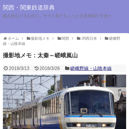
関西・関東鉄道辞典
個人的なメモなのに、サイト名でちょっと大見得切りすぎた
ホーム
撮影地メモ
関西
JR西日本
嵯峨野
線・山陰本線
撮影地メモ：太秦～嵯峨嵐山
2018/3/13
2018/3/26
嵯峨野線・山陰本線