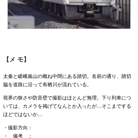
【メ モ】
太秦と嵯峨嵐山の概ね中間にある踏切。名前の通り、踏切
脇を道路に沿って有栖川が流れている。
視界の狭さや防音壁で撮影はほとんど無理。下り列車につ
いては、カメラを掲げてなんとか入ったが…そこまでする
ほどではないか…
・撮影方向：
・ 備考 ：