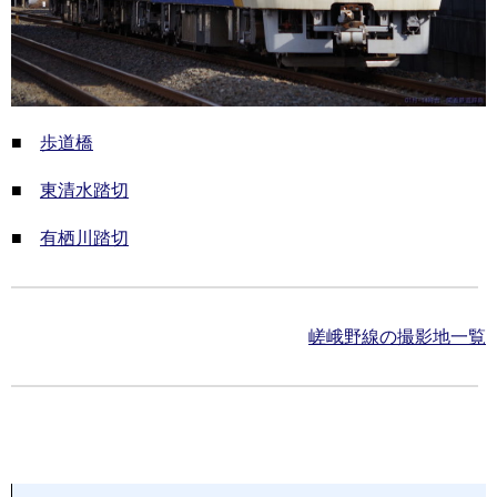
■
歩道橋
■
東清水踏切
■
有栖川踏切
嵯峨野線の撮影地一覧