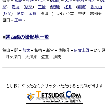
奈良 –
京終
–
帯解
–
櫟本
– (
駅間
) –
天理
–
長柄
–
柳本
– (
駅
間
) –
巻向
– (
駅間
) –
三輪
– (
駅間
) –
桜井
– (
駅間)
–
香久山
–
(
駅間
) –
畝傍
–
金橋
– 高田 （ – JR五位堂 – 香芝 – 志都美 –
畠田 –
王寺
）
■
関西線の撮影地一覧
亀山 – 関 –
加太
– 柘植 – 新堂 – 佐那具 –
伊賀上野
– 島ケ原
– 月ケ瀬口 – 大河原 – 笠置 – 加茂
もし役に立ったならクリックいただけると元気が出ます