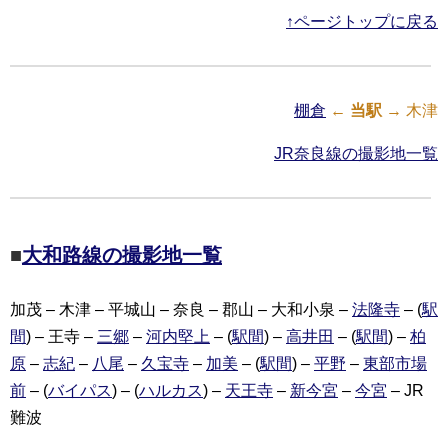
↑ページトップに戻る
棚倉
←
当駅
→ 木津
JR奈良線の撮影地一覧
■
大和路線の撮影地一覧
加茂 – 木津 – 平城山 – 奈良 – 郡山 – 大和小泉 –
法隆寺
– (
駅
間
) – 王寺 –
三郷
–
河内堅上
– (
駅間
) –
高井田
– (
駅間
) –
柏
原
–
志紀
–
八尾
–
久宝寺
–
加美
– (
駅間
) –
平野
–
東部市場
前
– (
バイパス
) – (
ハルカス
) –
天王寺
–
新今宮
–
今宮
– JR
難波