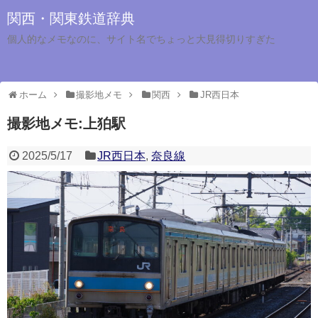
関西・関東鉄道辞典
個人的なメモなのに、サイト名でちょっと大見得切りすぎた
ホーム
撮影地メモ
関西
JR西日本
撮影地メモ:上狛駅
2025/5/17
JR西日本
,
奈良線