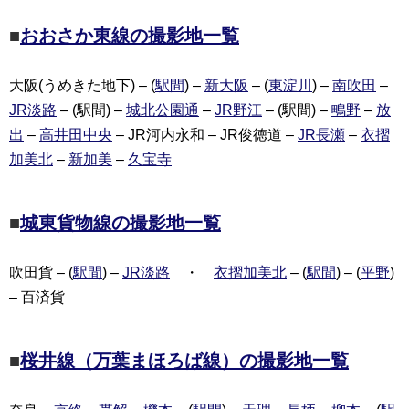
■
おおさか東線の撮影地一覧
大阪(うめきた地下) – (
駅間
) –
新大阪
– (
東淀川
) –
南吹田
–
JR淡路
– (駅間) –
城北公園通
–
JR野江
– (駅間) –
鴫野
–
放
出
–
高井田中央
– JR河内永和 – JR俊徳道 –
JR長瀬
–
衣摺
加美北
–
新加美
–
久宝寺
■
城東貨物線の撮影地一覧
吹田貨 – (
駅間
) –
JR淡路
・
衣摺加美北
– (
駅間
) – (
平野
)
– 百済貨
■
桜井線（万葉まほろば線）の撮影地一覧