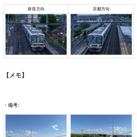
奈良方向
京都方向
【メモ】
・備考: