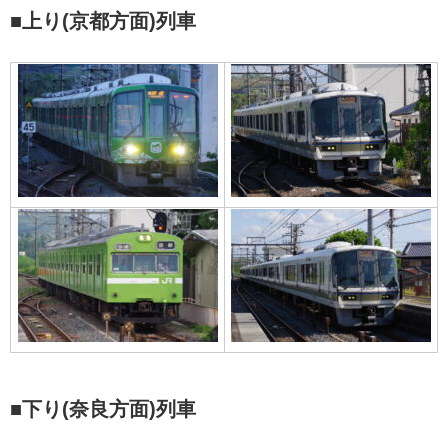
■上り(京都方面)列車
■下り(奈良方面)列車