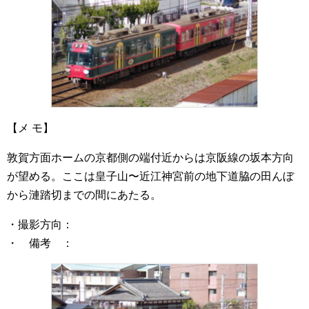
【メ モ】
敦賀方面ホームの京都側の端付近からは京阪線の坂本方向
が望める。ここは皇子山〜近江神宮前の地下道脇の田んぼ
から漣踏切までの間にあたる。
・撮影方向：
・ 備考 ：