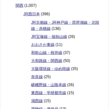
関西
(1,007)
JR西日本
(396)
JR京都線・JR神戸線・琵琶湖線・北陸
線・赤穂線
(136)
JR宝塚線・福知山線
(26)
おおさか東線
(11)
和歌山線・桜井線
(37)
大和路線・関西線
(50)
大阪環状線・ゆめ咲線
(35)
奈良線
(25)
嵯峨野線・山陰本線
(26)
東西線・学研都市線
(15)
湖西線
(15)
貨物線・連絡線
(13)