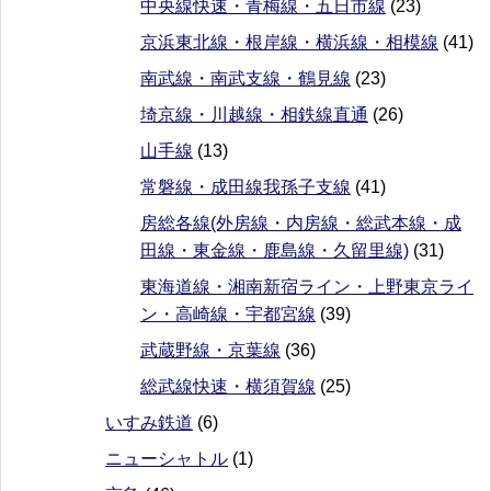
中央線快速・青梅線・五日市線
(23)
京浜東北線・根岸線・横浜線・相模線
(41)
南武線・南武支線・鶴見線
(23)
埼京線・川越線・相鉄線直通
(26)
山手線
(13)
常磐線・成田線我孫子支線
(41)
房総各線(外房線・内房線・総武本線・成
田線・東金線・鹿島線・久留里線)
(31)
東海道線・湘南新宿ライン・上野東京ライ
ン・高崎線・宇都宮線
(39)
武蔵野線・京葉線
(36)
総武線快速・横須賀線
(25)
いすみ鉄道
(6)
ニューシャトル
(1)