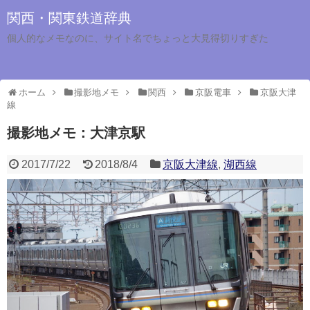
関西・関東鉄道辞典
個人的なメモなのに、サイト名でちょっと大見得切りすぎた
ホーム
撮影地メモ
関西
京阪電車
京阪大津
線
撮影地メモ：大津京駅
2017/7/22
2018/8/4
京阪大津線
,
湖西線