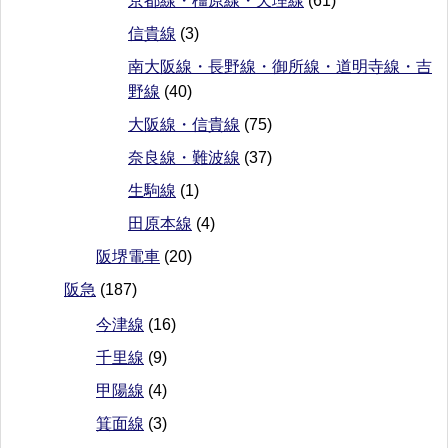
京都線・橿原線・天理線
(61)
信貴線
(3)
南大阪線・長野線・御所線・道明寺線・吉
野線
(40)
大阪線・信貴線
(75)
奈良線・難波線
(37)
生駒線
(1)
田原本線
(4)
阪堺電車
(20)
阪急
(187)
今津線
(16)
千里線
(9)
甲陽線
(4)
箕面線
(3)