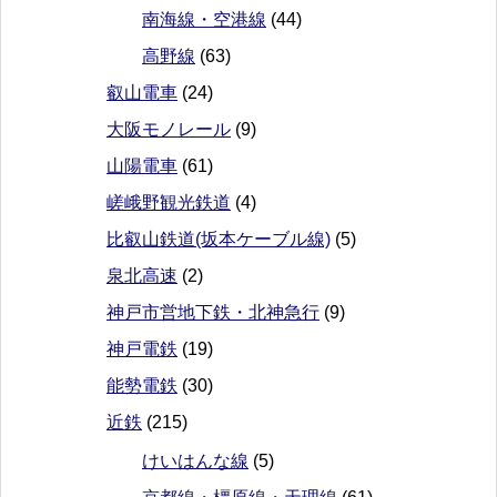
南海線・空港線
(44)
高野線
(63)
叡山電車
(24)
大阪モノレール
(9)
山陽電車
(61)
嵯峨野観光鉄道
(4)
比叡山鉄道(坂本ケーブル線)
(5)
泉北高速
(2)
神戸市営地下鉄・北神急行
(9)
神戸電鉄
(19)
能勢電鉄
(30)
近鉄
(215)
けいはんな線
(5)