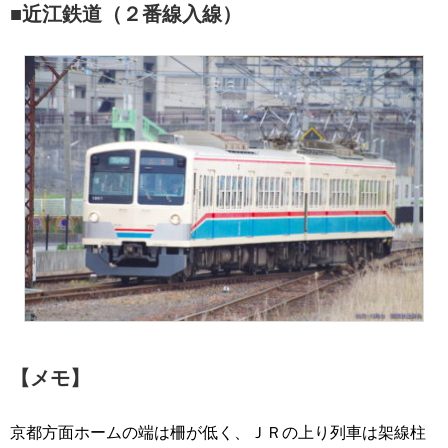
■近江鉄道（２番線入線）
【メモ】
京都方面ホームの端は柵が低く、ＪＲの上り列車は架線柱