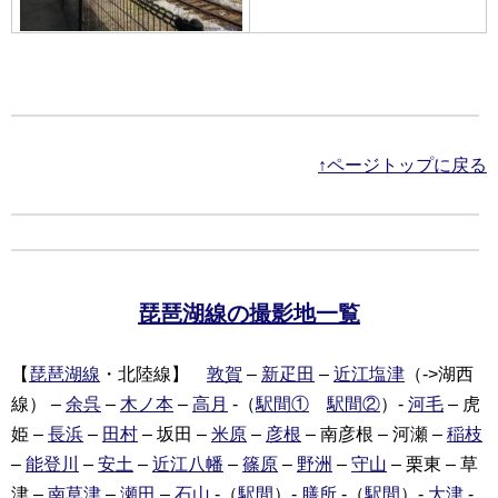
↑ページトップに戻る
琵琶湖線の撮影地一覧
【
琵琶湖線
・北陸線】
敦賀
–
新疋田
–
近江塩津
（->湖西
線） –
余呉
–
木ノ本
–
高月
-（
駅間①
駅間②
）-
河毛
– 虎
姫 –
長浜
–
田村
– 坂田 –
米原
–
彦根
– 南彦根 – 河瀬 –
稲枝
–
能登川
–
安土
–
近江八幡
–
篠原
–
野洲
–
守山
– 栗東 – 草
津 –
南草津
–
瀬田
–
石山
-（
駅間
）-
膳所
-（
駅間
）-
大津
-