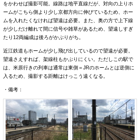
をかわせば撮影可能。線路は地平直線だが、対向の上りホ
ームがこちら側より少し京都方向に伸びているため、ホー
ムを入れたくなければ望遠は必要。また、奥の方で上下線
が少しだけ離れて間に信号や雑草があるため、望遠しすぎ
たり12両編成は後ろがかぶりがち。
近江鉄道もホームが少し飛び出しているので望遠が必要。
望遠さえすれば、架線柱もかぶりにくい。ただしこの駅で
は、米原行きの列車は通常は東側＝JRのホームとは逆側に
入るため、撮影する距離はけっこう遠くなる。
・備考：