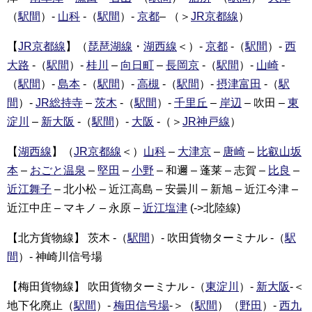
（
駅間
）-
山科
-（
駅間
）-
京都
– （＞
JR京都線
）
【
JR京都線
】（
琵琶湖線
・
湖西線
＜）-
京都
-（
駅間
）-
西
大路
-（
駅間
）-
桂川
–
向日町
–
長岡京
-（
駅間
）-
山崎
-
（
駅間
）-
島本
-（
駅間
）-
高槻
-（
駅間
）-
摂津富田
-（
駅
間
）-
JR総持寺
–
茨木
-（
駅間
）-
千里丘
–
岸辺
– 吹田 –
東
淀川
–
新大阪
-（
駅間
）-
大阪
-（＞
JR神戸線
）
【
湖西線
】（
JR京都線
＜）
山科
–
大津京
–
唐崎
–
比叡山坂
本
–
おごと温泉
–
堅田
–
小野
– 和邇 – 蓬莱 – 志賀 –
比良
–
近江舞子
– 北小松 – 近江高島 – 安曇川 – 新旭 – 近江今津 –
近江中庄 – マキノ – 永原 –
近江塩津
(->北陸線)
【北方貨物線】 茨木 -（
駅間
）- 吹田貨物ターミナル -（
駅
間
）- 神崎川信号場
【梅田貨物線】 吹田貨物ターミナル -（
東淀川
）-
新大阪
-＜
地下化廃止（
駅間
）-
梅田信号場
-＞（
駅間
）（
野田
）-
西九