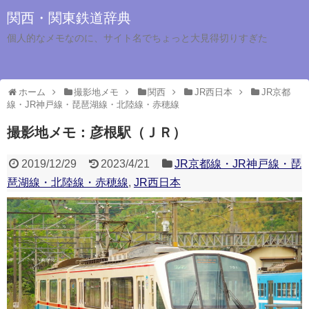
関西・関東鉄道辞典
個人的なメモなのに、サイト名でちょっと大見得切りすぎた
ホーム
撮影地メモ
関西
JR西日本
JR京都
線・JR神戸線・琵琶湖線・北陸線・赤穂線
撮影地メモ：彦根駅（ＪＲ）
2019/12/29
2023/4/21
JR京都線・JR神戸線・琵
琶湖線・北陸線・赤穂線
,
JR西日本