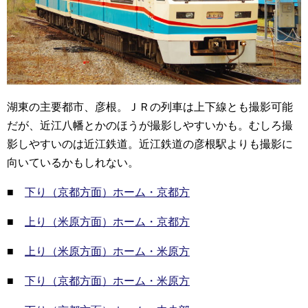
湖東の主要都市、彦根。ＪＲの列車は上下線とも撮影可能
だが、近江八幡とかのほうが撮影しやすいかも。むしろ撮
影しやすいのは近江鉄道。近江鉄道の彦根駅よりも撮影に
向いているかもしれない。
■
下り（京都方面）ホーム・京都方
■
上り（米原方面）ホーム・京都方
■
上り（米原方面）ホーム・米原方
■
下り（京都方面）ホーム・米原方