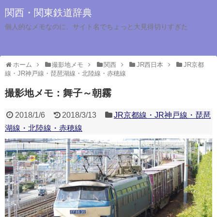
関西・関東鉄道辞典
個人的なメモなのに、サイト名でちょっと大見得切りすぎた
ホーム
撮影地メモ
関西
JR西日本
JR京都
線・JR神戸線・琵琶湖線・北陸線・赤穂線
撮影地メモ：舞子～朝霧
2018/1/6
2018/3/13
JR京都線・JR神戸線・琵琶
湖線・北陸線・赤穂線