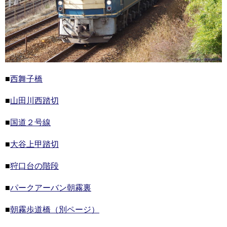
■
西舞子橋
■
山田川西踏切
■
国道２号線
■
大谷上甲踏切
■
狩口台の階段
■
パークアーバン朝霧裏
■
朝霧歩道橋（別ページ）