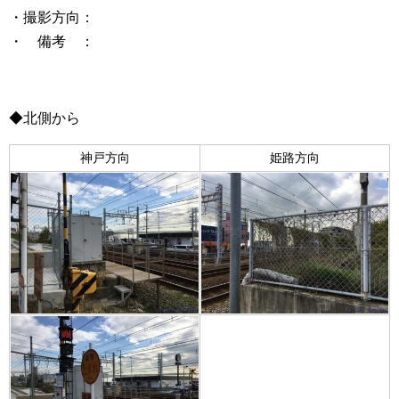
・撮影方向：
・ 備考 ：
◆北側から
神戸方向
姫路方向