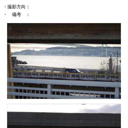
・撮影方向：
・ 備考 ：