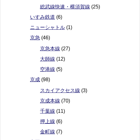
総武線快速・横須賀線
(25)
いすみ鉄道
(6)
ニューシャトル
(1)
京急
(46)
京急本線
(27)
大師線
(12)
空港線
(5)
京成
(98)
スカイアクセス線
(3)
京成本線
(70)
千葉線
(11)
押上線
(6)
金町線
(7)