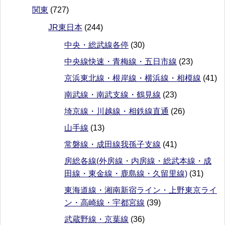
関東
(727)
JR東日本
(244)
中央・総武線各停
(30)
中央線快速・青梅線・五日市線
(23)
京浜東北線・根岸線・横浜線・相模線
(41)
南武線・南武支線・鶴見線
(23)
埼京線・川越線・相鉄線直通
(26)
山手線
(13)
常磐線・成田線我孫子支線
(41)
房総各線(外房線・内房線・総武本線・成
田線・東金線・鹿島線・久留里線)
(31)
東海道線・湘南新宿ライン・上野東京ライ
ン・高崎線・宇都宮線
(39)
武蔵野線・京葉線
(36)