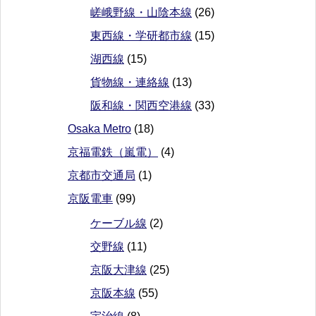
嵯峨野線・山陰本線
(26)
東西線・学研都市線
(15)
湖西線
(15)
貨物線・連絡線
(13)
阪和線・関西空港線
(33)
Osaka Metro
(18)
京福電鉄（嵐電）
(4)
京都市交通局
(1)
京阪電車
(99)
ケーブル線
(2)
交野線
(11)
京阪大津線
(25)
京阪本線
(55)