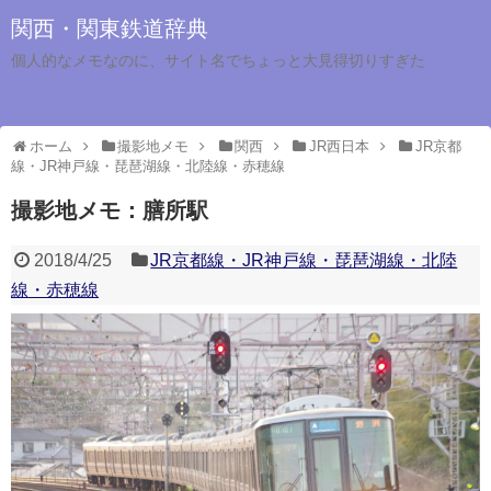
関西・関東鉄道辞典
個人的なメモなのに、サイト名でちょっと大見得切りすぎた
ホーム
撮影地メモ
関西
JR西日本
JR京都
線・JR神戸線・琵琶湖線・北陸線・赤穂線
撮影地メモ：膳所駅
2018/4/25
JR京都線・JR神戸線・琵琶湖線・北陸
線・赤穂線