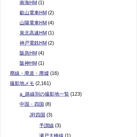
南海HM
(1)
叡山電車HM
(2)
山陽電車HM
(4)
泉北高速HM
(1)
神戸電鉄HM
(2)
阪急HM
(4)
阪神HM
(1)
廃線・廃道・廃墟
(16)
撮影地メモ
(2,161)
a_路線別の撮影地一覧
(123)
中国・四国
(8)
JR四国
(3)
予讃線
(3)
瀬戸大橋線
(1)