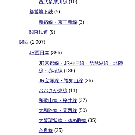
西武多摩川線
(10)
都営地下鉄
(5)
新宿線・京王新線
(3)
関東鉄道
(9)
関西
(1,007)
JR西日本
(396)
JR京都線・JR神戸線・琵琶湖線・北陸
線・赤穂線
(136)
JR宝塚線・福知山線
(26)
おおさか東線
(11)
和歌山線・桜井線
(37)
大和路線・関西線
(50)
大阪環状線・ゆめ咲線
(35)
奈良線
(25)