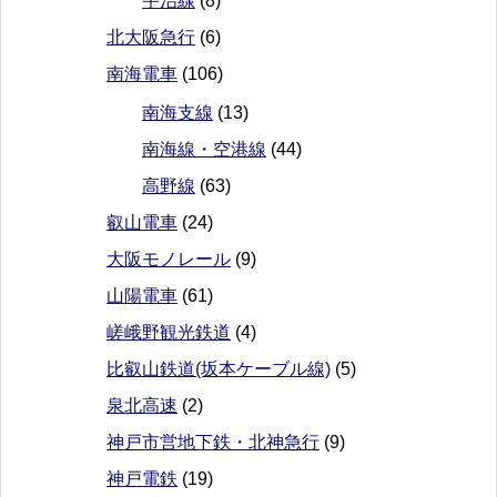
宇治線
(8)
北大阪急行
(6)
南海電車
(106)
南海支線
(13)
南海線・空港線
(44)
高野線
(63)
叡山電車
(24)
大阪モノレール
(9)
山陽電車
(61)
嵯峨野観光鉄道
(4)
比叡山鉄道(坂本ケーブル線)
(5)
泉北高速
(2)
神戸市営地下鉄・北神急行
(9)
神戸電鉄
(19)