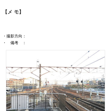
【メ モ】
・撮影方向：
・ 備考 ：