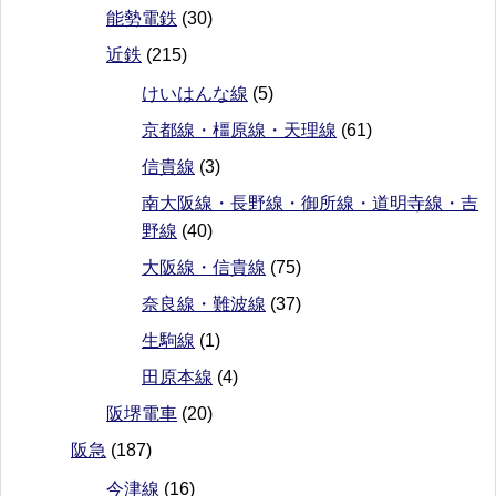
能勢電鉄
(30)
近鉄
(215)
けいはんな線
(5)
京都線・橿原線・天理線
(61)
信貴線
(3)
南大阪線・長野線・御所線・道明寺線・吉
野線
(40)
大阪線・信貴線
(75)
奈良線・難波線
(37)
生駒線
(1)
田原本線
(4)
阪堺電車
(20)
阪急
(187)
今津線
(16)