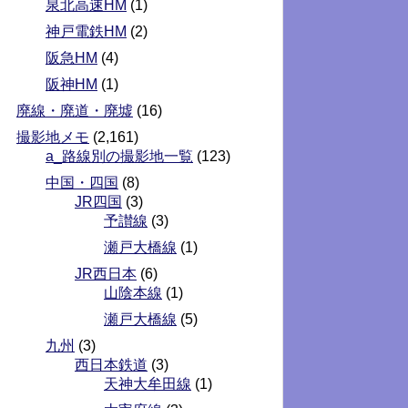
泉北高速HM
(1)
神戸電鉄HM
(2)
阪急HM
(4)
阪神HM
(1)
廃線・廃道・廃墟
(16)
撮影地メモ
(2,161)
a_路線別の撮影地一覧
(123)
中国・四国
(8)
JR四国
(3)
予讃線
(3)
瀬戸大橋線
(1)
JR西日本
(6)
山陰本線
(1)
瀬戸大橋線
(5)
九州
(3)
西日本鉄道
(3)
天神大牟田線
(1)