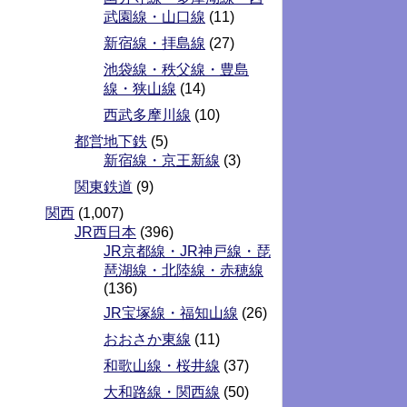
武園線・山口線
(11)
新宿線・拝島線
(27)
池袋線・秩父線・豊島
線・狭山線
(14)
西武多摩川線
(10)
都営地下鉄
(5)
新宿線・京王新線
(3)
関東鉄道
(9)
関西
(1,007)
JR西日本
(396)
JR京都線・JR神戸線・琵
琶湖線・北陸線・赤穂線
(136)
JR宝塚線・福知山線
(26)
おおさか東線
(11)
和歌山線・桜井線
(37)
大和路線・関西線
(50)