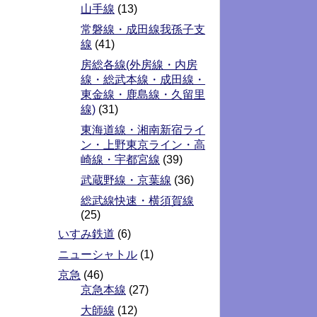
山手線
(13)
常磐線・成田線我孫子支
線
(41)
房総各線(外房線・内房
線・総武本線・成田線・
東金線・鹿島線・久留里
線)
(31)
東海道線・湘南新宿ライ
ン・上野東京ライン・高
崎線・宇都宮線
(39)
武蔵野線・京葉線
(36)
総武線快速・横須賀線
(25)
いすみ鉄道
(6)
ニューシャトル
(1)
京急
(46)
京急本線
(27)
大師線
(12)