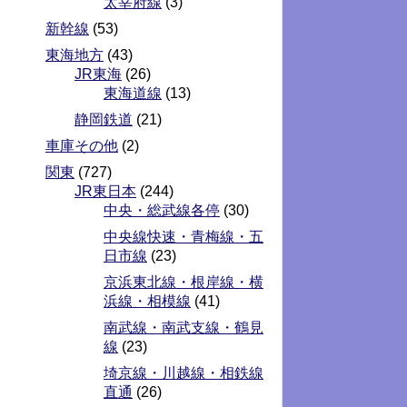
太宰府線
(3)
新幹線
(53)
東海地方
(43)
JR東海
(26)
東海道線
(13)
静岡鉄道
(21)
車庫その他
(2)
関東
(727)
JR東日本
(244)
中央・総武線各停
(30)
中央線快速・青梅線・五
日市線
(23)
京浜東北線・根岸線・横
浜線・相模線
(41)
南武線・南武支線・鶴見
線
(23)
埼京線・川越線・相鉄線
直通
(26)