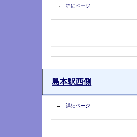
→
詳細ページ
島本駅西側
→
詳細ページ