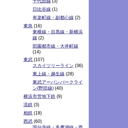
千代田線
(3)
日比谷線
(1)
有楽町線・副都心線
(2)
東急
(16)
東横線・目黒線・新横浜
線
(2)
田園都市線・大井町線
(14)
東武
(107)
スカイツリーライン
(36)
東上線・越生線
(28)
東武アーバンパークライ
ン(野田線)
(40)
横浜市営地下鉄
(9)
流鉄
(3)
相鉄
(18)
西武
(60)
国分寺線・多摩湖線・西