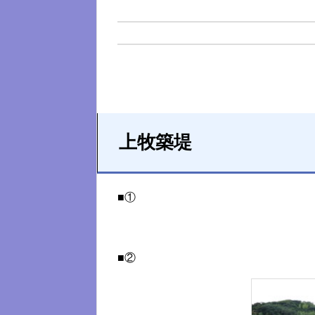
上牧築堤
■①
■②