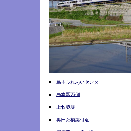
■
島本ふれあいセンター
■
島本駅西側
■
上牧築堤
■
奥田畑橋梁付近