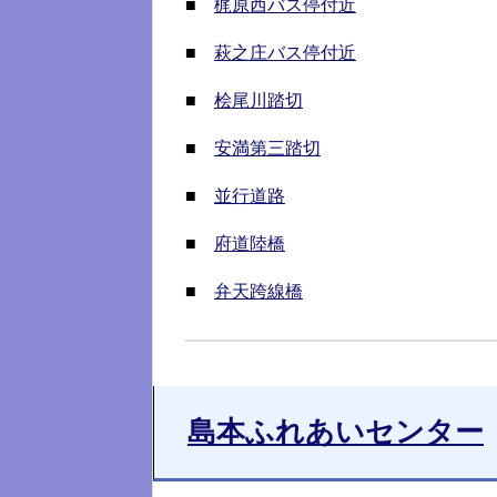
■
梶原西バス停付近
■
萩之庄バス停付近
■
桧尾川踏切
■
安満第三踏切
■
並行道路
■
府道陸橋
■
弁天跨線橋
島本ふれあいセンター