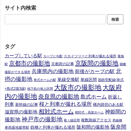
サイト内検索
タグ
カーブしている駅
スカイツリーと列車が撮れる場所
カーブと勾配
乗換
京阪間の撮影地
京都市の撮影地
京都府の記事
駅
俯瞰
北
兵庫県内の撮影地
前後がカーブの駅
撮影ができる場所
摂の撮影地
単線交換駅
単線区間
国鉄型配線(単式
単式ホームの駅
大阪市の撮影地
大阪府
+島式2面3線)
地下鉄の地上区間
内の撮影地
奈良県の撮影地
島式ホーム
折返し
桜と列車が撮れる場所
列車
新幹線の記事
構内踏切のある駅
相対式ホーム
神姫間の
滋賀県の撮影地
相対式・高架ホーム
神戸市の撮影地
撮影地
複数路線アクセス
複々線区間
跨線橋
阪奈間
阪和間の撮影地
鉄橋と列車が撮れる場所
車両基地最寄駅