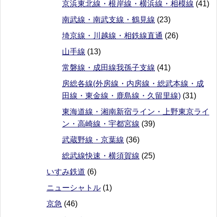
京浜東北線・根岸線・横浜線・相模線
(41)
南武線・南武支線・鶴見線
(23)
埼京線・川越線・相鉄線直通
(26)
山手線
(13)
常磐線・成田線我孫子支線
(41)
房総各線(外房線・内房線・総武本線・成
田線・東金線・鹿島線・久留里線)
(31)
東海道線・湘南新宿ライン・上野東京ライ
ン・高崎線・宇都宮線
(39)
武蔵野線・京葉線
(36)
総武線快速・横須賀線
(25)
いすみ鉄道
(6)
ニューシャトル
(1)
京急
(46)