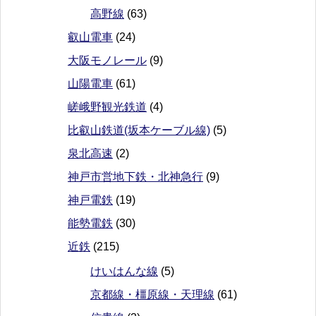
高野線
(63)
叡山電車
(24)
大阪モノレール
(9)
山陽電車
(61)
嵯峨野観光鉄道
(4)
比叡山鉄道(坂本ケーブル線)
(5)
泉北高速
(2)
神戸市営地下鉄・北神急行
(9)
神戸電鉄
(19)
能勢電鉄
(30)
近鉄
(215)
けいはんな線
(5)
京都線・橿原線・天理線
(61)