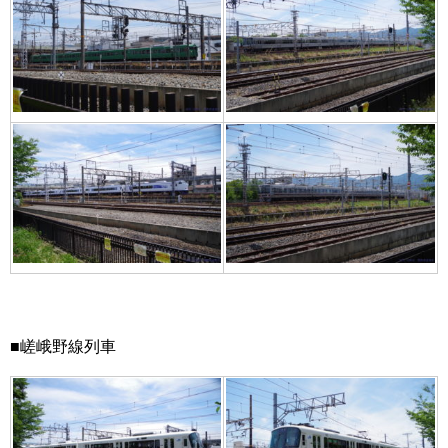
■嵯峨野線列車