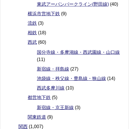
東武アーバンパークライン(野田線)
(40)
横浜市営地下鉄
(9)
流鉄
(3)
相鉄
(18)
西武
(60)
国分寺線・多摩湖線・西武園線・山口線
(11)
新宿線・拝島線
(27)
池袋線・秩父線・豊島線・狭山線
(14)
西武多摩川線
(10)
都営地下鉄
(5)
新宿線・京王新線
(3)
関東鉄道
(9)
関西
(1,007)