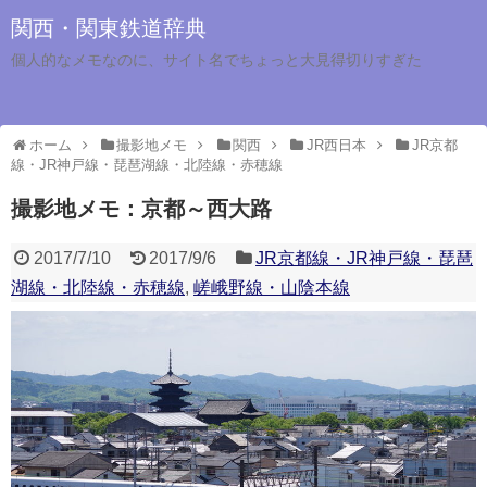
関西・関東鉄道辞典
個人的なメモなのに、サイト名でちょっと大見得切りすぎた
ホーム
撮影地メモ
関西
JR西日本
JR京都
線・JR神戸線・琵琶湖線・北陸線・赤穂線
撮影地メモ：京都～西大路
2017/7/10
2017/9/6
JR京都線・JR神戸線・琵琶
湖線・北陸線・赤穂線
,
嵯峨野線・山陰本線