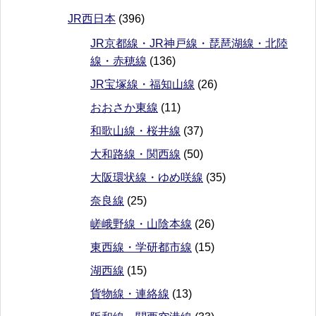
JR西日本
(396)
JR京都線・JR神戸線・琵琶湖線・北陸
線・赤穂線
(136)
JR宝塚線・福知山線
(26)
おおさか東線
(11)
和歌山線・桜井線
(37)
大和路線・関西線
(50)
大阪環状線・ゆめ咲線
(35)
奈良線
(25)
嵯峨野線・山陰本線
(26)
東西線・学研都市線
(15)
湖西線
(15)
貨物線・連絡線
(13)