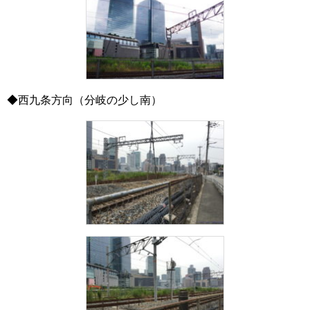
◆西九条方向（分岐の少し南）