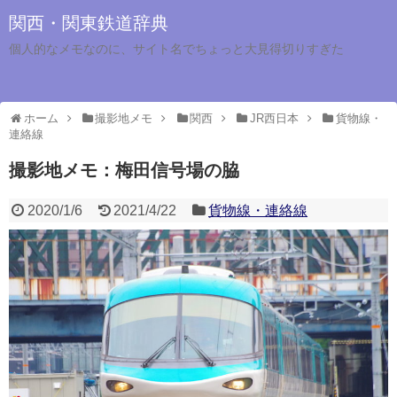
関西・関東鉄道辞典
個人的なメモなのに、サイト名でちょっと大見得切りすぎた
ホーム
撮影地メモ
関西
JR西日本
貨物線・
連絡線
撮影地メモ：梅田信号場の脇
2020/1/6
2021/4/22
貨物線・連絡線