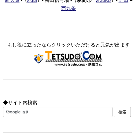
新大阪
-（
駅間
）- 梅田信号場 -（
駅間①
駅間②
）-
野田
–
西九条
もし役に立ったならクリックいただけると元気が出ます
◆サイト内検索