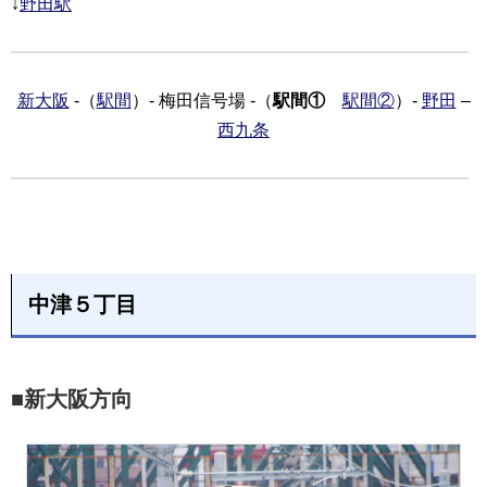
↓
野田駅
新大阪
-（
駅間
）- 梅田信号場 -（
駅間①
駅間②
）-
野田
–
西九条
中津５丁目
■新大阪方向