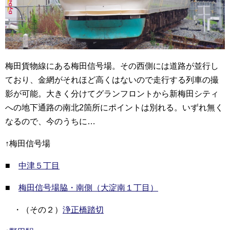
梅田貨物線にある梅田信号場。その西側には道路が並行し
ており、金網がそれほど高くはないので走行する列車の撮
影が可能。大きく分けてグランフロントから新梅田シティ
への地下通路の南北2箇所にポイントは別れる。いずれ無く
なるので、今のうちに…
↑梅田信号場
■
中津５丁目
■
梅田信号場脇・南側（大淀南１丁目）
・（その２）
浄正橋踏切