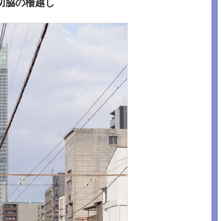
切脇の柵越し