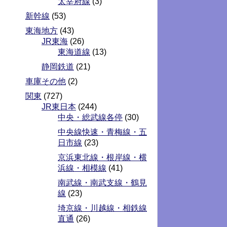
太宰府線
(3)
新幹線
(53)
東海地方
(43)
JR東海
(26)
東海道線
(13)
静岡鉄道
(21)
車庫その他
(2)
関東
(727)
JR東日本
(244)
中央・総武線各停
(30)
中央線快速・青梅線・五
日市線
(23)
京浜東北線・根岸線・横
浜線・相模線
(41)
南武線・南武支線・鶴見
線
(23)
埼京線・川越線・相鉄線
直通
(26)