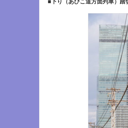
■下り（あびこ道方面列車）踏