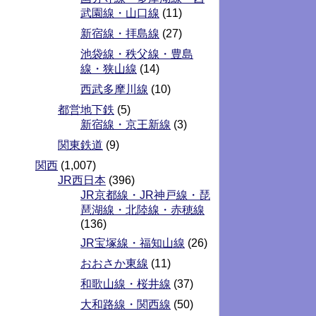
武園線・山口線
(11)
新宿線・拝島線
(27)
池袋線・秩父線・豊島
線・狭山線
(14)
西武多摩川線
(10)
都営地下鉄
(5)
新宿線・京王新線
(3)
関東鉄道
(9)
関西
(1,007)
JR西日本
(396)
JR京都線・JR神戸線・琵
琶湖線・北陸線・赤穂線
(136)
JR宝塚線・福知山線
(26)
おおさか東線
(11)
和歌山線・桜井線
(37)
大和路線・関西線
(50)