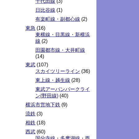
千代田線
(3)
日比谷線
(1)
有楽町線・副都心線
(2)
東急
(16)
東横線・目黒線・新横浜
線
(2)
田園都市線・大井町線
(14)
東武
(107)
スカイツリーライン
(36)
東上線・越生線
(28)
東武アーバンパークライ
ン(野田線)
(40)
横浜市営地下鉄
(9)
流鉄
(3)
相鉄
(18)
西武
(60)
国分寺線・多摩湖線・西