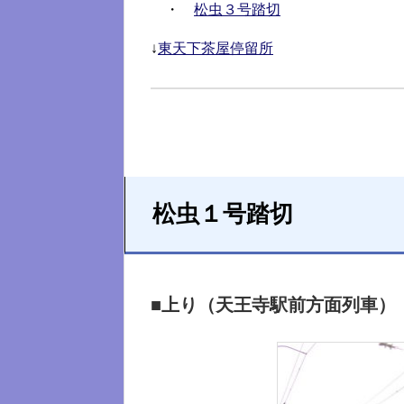
・
松虫３号踏切
↓
東天下茶屋停留所
松虫１号踏切
■上り（天王寺駅前方面列車）