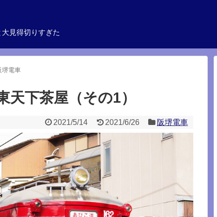
と大見得切りすぎた
阪堺電車
東天下茶屋（その1）
2021/5/14
2021/6/26
阪堺電車