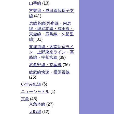
山手線
(13)
常磐線・成田線我孫子支
線
(41)
房総各線(外房線・内房
線・総武本線・成田線・
東金線・鹿島線・久留里
線)
(31)
東海道線・湘南新宿ライ
ン・上野東京ライン・高
崎線・宇都宮線
(39)
武蔵野線・京葉線
(36)
総武線快速・横須賀線
(25)
いすみ鉄道
(6)
ニューシャトル
(1)
京急
(46)
京急本線
(27)
大師線
(12)