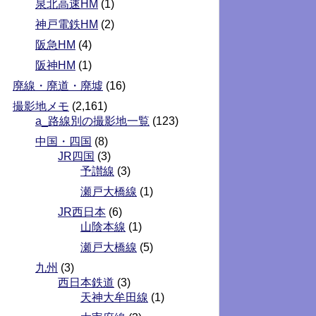
泉北高速HM
(1)
神戸電鉄HM
(2)
阪急HM
(4)
阪神HM
(1)
廃線・廃道・廃墟
(16)
撮影地メモ
(2,161)
a_路線別の撮影地一覧
(123)
中国・四国
(8)
JR四国
(3)
予讃線
(3)
瀬戸大橋線
(1)
JR西日本
(6)
山陰本線
(1)
瀬戸大橋線
(5)
九州
(3)
西日本鉄道
(3)
天神大牟田線
(1)