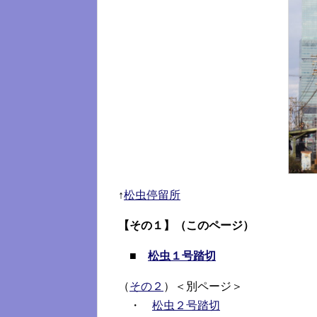
↑
松虫停留所
【その１】（このページ）
■
松虫１号踏切
（
その２
）＜別ページ＞
・
松虫２号踏切