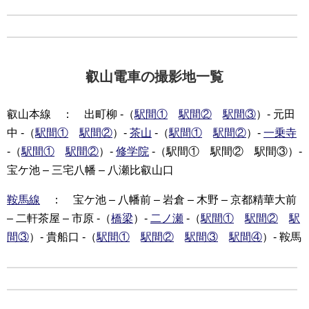
叡山電車の撮影地一覧
叡山本線 ： 出町柳 -（
駅間①
駅間②
駅間③
）- 元田
中 -（
駅間①
駅間②
）-
茶山
-（
駅間①
駅間②
）-
一乗寺
-（
駅間①
駅間②
）-
修学院
-（駅間① 駅間② 駅間③）-
宝ケ池 – 三宅八幡 – 八瀬比叡山口
鞍馬線
： 宝ケ池 – 八幡前 – 岩倉 – 木野 – 京都精華大前
– 二軒茶屋 – 市原 -（
橋梁
）-
二ノ瀬
-（
駅間①
駅間②
駅
間③
）- 貴船口 -（
駅間①
駅間②
駅間③
駅間④
）- 鞍馬