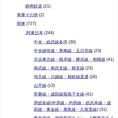
静岡鉄道
(21)
車庫その他
(2)
関東
(727)
JR東日本
(244)
中央・総武線各停
(30)
中央線快速・青梅線・五日市線
(23)
京浜東北線・根岸線・横浜線・相模線
(41)
南武線・南武支線・鶴見線
(23)
埼京線・川越線・相鉄線直通
(26)
山手線
(13)
常磐線・成田線我孫子支線
(41)
房総各線(外房線・内房線・総武本線・成
田線・東金線・鹿島線・久留里線)
(31)