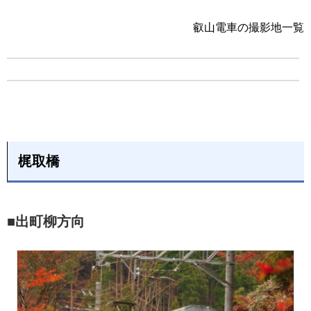
叡山電車の撮影地一覧
梶取橋
■出町柳方向