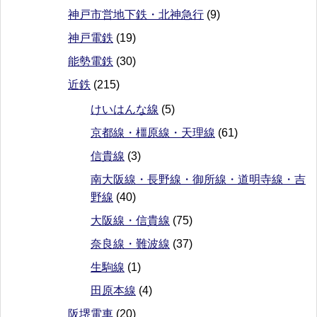
神戸市営地下鉄・北神急行
(9)
神戸電鉄
(19)
能勢電鉄
(30)
近鉄
(215)
けいはんな線
(5)
京都線・橿原線・天理線
(61)
信貴線
(3)
南大阪線・長野線・御所線・道明寺線・吉
野線
(40)
大阪線・信貴線
(75)
奈良線・難波線
(37)
生駒線
(1)
田原本線
(4)
阪堺電車
(20)