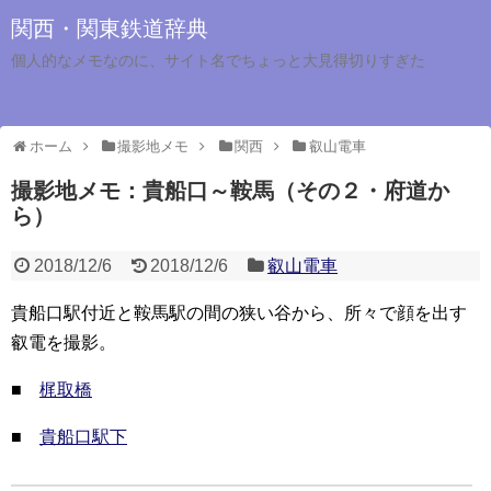
関西・関東鉄道辞典
個人的なメモなのに、サイト名でちょっと大見得切りすぎた
ホーム
撮影地メモ
関西
叡山電車
撮影地メモ：貴船口～鞍馬（その２・府道か
ら）
2018/12/6
2018/12/6
叡山電車
貴船口駅付近と鞍馬駅の間の狭い谷から、所々で顔を出す
叡電を撮影。
■
梶取橋
■
貴船口駅下