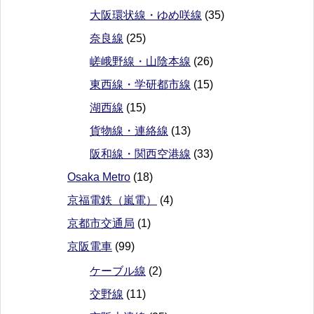
大阪環状線・ゆめ咲線
(35)
奈良線
(25)
嵯峨野線・山陰本線
(26)
東西線・学研都市線
(15)
湖西線
(15)
貨物線・連絡線
(13)
阪和線・関西空港線
(33)
Osaka Metro
(18)
京福電鉄（嵐電）
(4)
京都市交通局
(1)
京阪電車
(99)
ケーブル線
(2)
交野線
(11)