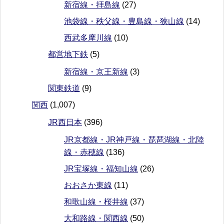
新宿線・拝島線
(27)
池袋線・秩父線・豊島線・狭山線
(14)
西武多摩川線
(10)
都営地下鉄
(5)
新宿線・京王新線
(3)
関東鉄道
(9)
関西
(1,007)
JR西日本
(396)
JR京都線・JR神戸線・琵琶湖線・北陸
線・赤穂線
(136)
JR宝塚線・福知山線
(26)
おおさか東線
(11)
和歌山線・桜井線
(37)
大和路線・関西線
(50)