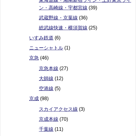
東海道線・湘南新宿ライン・上野東京ライ
ン・高崎線・宇都宮線
(39)
武蔵野線・京葉線
(36)
総武線快速・横須賀線
(25)
いすみ鉄道
(6)
ニューシャトル
(1)
京急
(46)
京急本線
(27)
大師線
(12)
空港線
(5)
京成
(98)
スカイアクセス線
(3)
京成本線
(70)
千葉線
(11)