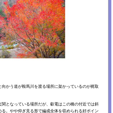
と向かう道が鞍馬川を渡る場所に架かっているのが梶取
玄関となっている場所だが、叡電はこの橋の付近では斜
める。やや仰ぎ見る形で編成全体を収められる好ポイン