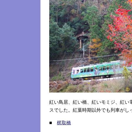
紅い鳥居、紅い橋、紅いモミジ、紅い
スでした。紅葉時期以外でも列車がし
■
梶取橋