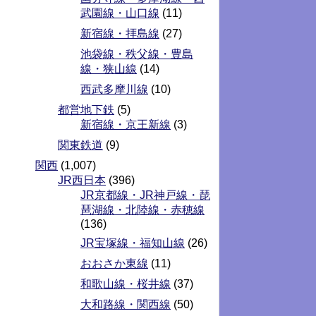
武園線・山口線
(11)
新宿線・拝島線
(27)
池袋線・秩父線・豊島
線・狭山線
(14)
西武多摩川線
(10)
都営地下鉄
(5)
新宿線・京王新線
(3)
関東鉄道
(9)
関西
(1,007)
JR西日本
(396)
JR京都線・JR神戸線・琵
琶湖線・北陸線・赤穂線
(136)
JR宝塚線・福知山線
(26)
おおさか東線
(11)
和歌山線・桜井線
(37)
大和路線・関西線
(50)