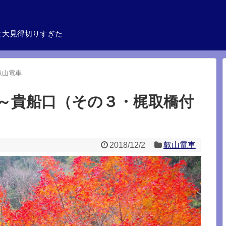
と大見得切りすぎた
叡山電車
～貴船口（その３・梶取橋付
2018/12/2
叡山電車