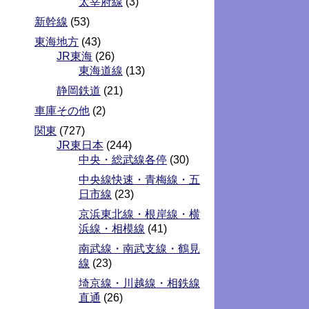
太宰府線
(3)
新幹線
(53)
東海地方
(43)
JR東海
(26)
東海道線
(13)
静岡鉄道
(21)
車庫その他
(2)
関東
(727)
JR東日本
(244)
中央・総武線各停
(30)
中央線快速・青梅線・五
日市線
(23)
京浜東北線・根岸線・横
浜線・相模線
(41)
南武線・南武支線・鶴見
線
(23)
埼京線・川越線・相鉄線
直通
(26)