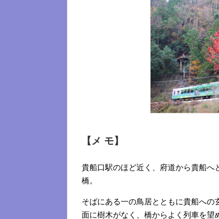
【メ モ】
貴船口駅のほど近く、府道から貴船へ
橋。
そばにある一の鳥居とともに貴船への
面に樹木がなく、橋からよく列車を望