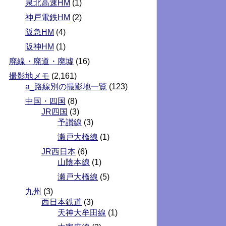
泉北高速HM
(1)
神戸電鉄HM
(2)
阪急HM
(4)
阪神HM
(1)
廃線・廃道・廃墟
(16)
撮影地メモ
(2,161)
a_路線別の撮影地一覧
(123)
中国・四国
(8)
JR四国
(3)
予讃線
(3)
瀬戸大橋線
(1)
JR西日本
(6)
山陰本線
(1)
瀬戸大橋線
(5)
九州
(3)
西日本鉄道
(3)
天神大牟田線
(1)