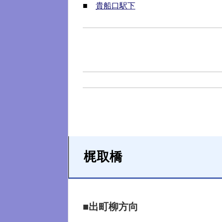
■
貴船口駅下
梶取橋
■出町柳方向