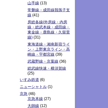
山手線
(13)
常磐線・成田線我孫子支
線
(41)
房総各線(外房線・内房
線・総武本線・成田線・
東金線・鹿島線・久留里
線)
(31)
東海道線・湘南新宿ライ
ン・上野東京ライン・高
崎線・宇都宮線
(39)
武蔵野線・京葉線
(36)
総武線快速・横須賀線
(25)
いすみ鉄道
(6)
ニューシャトル
(1)
京急
(46)
京急本線
(27)
大師線
(12)