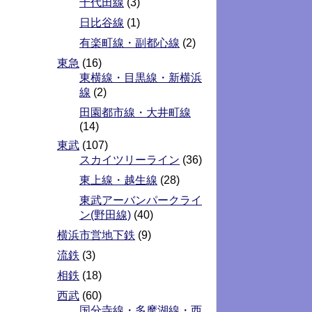
千代田線
(3)
日比谷線
(1)
有楽町線・副都心線
(2)
東急
(16)
東横線・目黒線・新横浜
線
(2)
田園都市線・大井町線
(14)
東武
(107)
スカイツリーライン
(36)
東上線・越生線
(28)
東武アーバンパークライ
ン(野田線)
(40)
横浜市営地下鉄
(9)
流鉄
(3)
相鉄
(18)
西武
(60)
国分寺線・多摩湖線・西