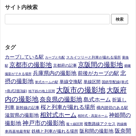
サイト内検索
タグ
カーブしている駅
スカイツリーと列車が撮れる場所
カーブと勾配
乗換
京阪間の撮影地
京都市の撮影地
京都府の記事
駅
俯瞰
北
兵庫県内の撮影地
前後がカーブの駅
撮影ができる場所
摂の撮影地
単線交換駅
単線区間
国鉄型配線(単式
単式ホームの駅
大阪市の撮影地
大阪府
+島式2面3線)
地下鉄の地上区間
内の撮影地
奈良県の撮影地
島式ホーム
折返し
桜と列車が撮れる場所
列車
新幹線の記事
構内踏切のある駅
相対式ホーム
神姫間の
滋賀県の撮影地
相対式・高架ホーム
神戸市の撮影地
撮影地
複数路線アクセス
複々線区間
跨線橋
阪奈間
阪和間の撮影地
鉄橋と列車が撮れる場所
車両基地最寄駅