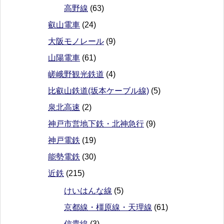
高野線
(63)
叡山電車
(24)
大阪モノレール
(9)
山陽電車
(61)
嵯峨野観光鉄道
(4)
比叡山鉄道(坂本ケーブル線)
(5)
泉北高速
(2)
神戸市営地下鉄・北神急行
(9)
神戸電鉄
(19)
能勢電鉄
(30)
近鉄
(215)
けいはんな線
(5)
京都線・橿原線・天理線
(61)
信貴線
(3)