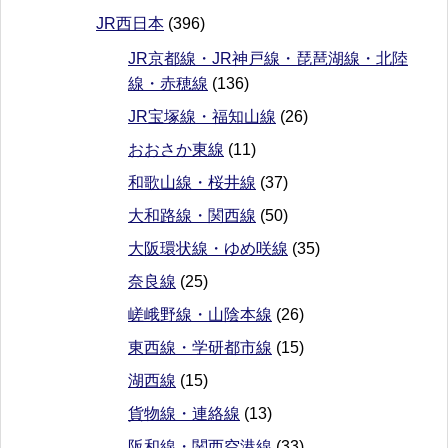
JR西日本
(396)
JR京都線・JR神戸線・琵琶湖線・北陸
線・赤穂線
(136)
JR宝塚線・福知山線
(26)
おおさか東線
(11)
和歌山線・桜井線
(37)
大和路線・関西線
(50)
大阪環状線・ゆめ咲線
(35)
奈良線
(25)
嵯峨野線・山陰本線
(26)
東西線・学研都市線
(15)
湖西線
(15)
貨物線・連絡線
(13)
阪和線・関西空港線
(33)