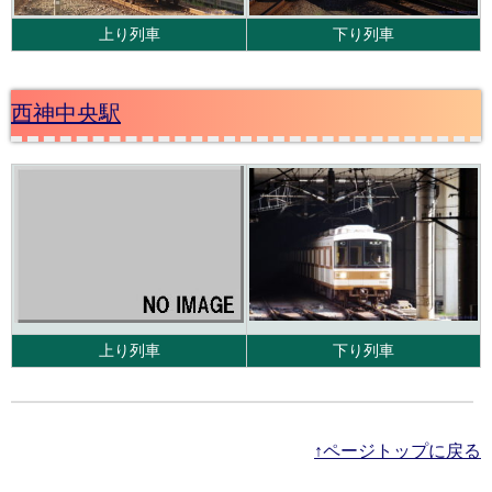
上り列車
下り列車
西神中央駅
上り列車
下り列車
↑ページトップに戻る