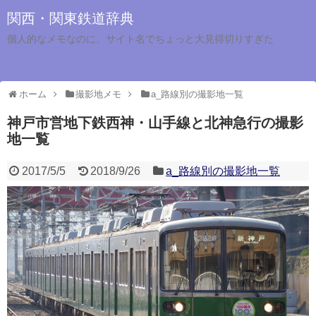
関西・関東鉄道辞典
個人的なメモなのに、サイト名でちょっと大見得切りすぎた
ホーム
撮影地メモ
a_路線別の撮影地一覧
神戸市営地下鉄西神・山手線と北神急行の撮影
地一覧
2017/5/5
2018/9/26
a_路線別の撮影地一覧