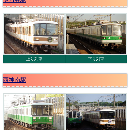
上り列車
下り列車
西神南駅