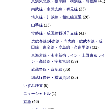
京浜東北線・根岸線・横浜線・相模線
(41)
南武線・南武支線・鶴見線
(23)
埼京線・川越線・相鉄線直通
(26)
山手線
(13)
常磐線・成田線我孫子支線
(41)
房総各線(外房線・内房線・総武本線・成
田線・東金線・鹿島線・久留里線)
(31)
東海道線・湘南新宿ライン・上野東京ライ
ン・高崎線・宇都宮線
(39)
武蔵野線・京葉線
(36)
総武線快速・横須賀線
(25)
いすみ鉄道
(6)
ニューシャトル
(1)
京急
(46)