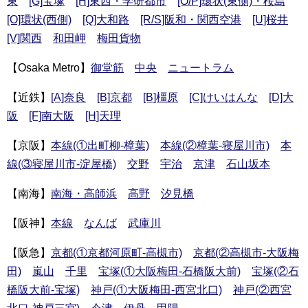
東
[G]宝塚
[H]東西・学研都市
[O/P]環状(東側)・桜島
[O]環状(西側)
[Q]大和路
[R/S]阪和・関西空港
[U]桜井
[V]関西
和田岬
梅田貨物
【Osaka Metro】
御堂筋
中央
ニュートラム
【近鉄】
[A]奈良
[B]京都
[B]橿原
[C]けいはんな
[D]大
阪
[F]南大阪
[H]天理
【京阪】
本線(①出町柳-樟葉)
本線(②樟葉-寝屋川市)
本
線(③寝屋川市-淀屋橋)
交野
宇治
京津
石山坂本
【南海】
南海・高師浜
高野
汐見橋
【阪神】
本線
なんば
武庫川
【阪急】
京都(①京都河原町-高槻市)
京都(②高槻市-大阪梅
田)
嵐山
千里
宝塚(①大阪梅田-石橋阪大前)
宝塚(②石
橋阪大前-宝塚)
神戸(①大阪梅田-西宮北口)
神戸(②西宮