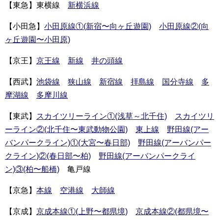
【東急】東横線
新横浜線
【小田急】
小田原線①(新宿〜向ヶ丘遊園)
小田原線②(向
ヶ丘遊園〜小田原)
【京王】
京王線
新線
井の頭線
【西武】
池袋線
狭山線
新宿線
拝島線
国分寺線
多
摩湖線
多摩川線
【東武】
スカイツリーライン①(浅草～北千住)
スカイツリ
ーライン②(北千住〜東武動物公園)
東上線
野田線(アー
バンパークライン)①(大宮〜春日部)
野田線(アーバンパー
クライン)②(春日部〜柏)
野田線(アーバンパークライ
ン)③(柏〜船橋)
亀戸線
【京急】
本線
空港線
大師線
【京成】
京成本線①(上野〜都県境)
京成本線②(都県境〜