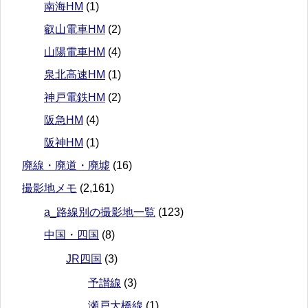
南海HM
(1)
叡山電車HM
(2)
山陽電車HM
(4)
泉北高速HM
(1)
神戸電鉄HM
(2)
阪急HM
(4)
阪神HM
(1)
廃線・廃道・廃墟
(16)
撮影地メモ
(2,161)
a_路線別の撮影地一覧
(123)
中国・四国
(8)
JR四国
(3)
予讃線
(3)
瀬戸大橋線
(1)