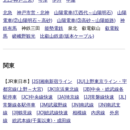
北口-神戸三宮)
今津
伊丹
甲陽
北急
神戸市営・北神
山陽電車(①西代～山陽明石)
山陽
電車(②山陽明石～高砂)
山陽電車(③高砂～山陽姫路)
神
鉄有馬
神鉄三田
能勢電鉄
泉北 叡電叡山
叡電鞍
馬
嵯峨野観光
比叡山鉄道(坂本ケーブル)
関東
【JR東日本】
[JS]湘南新宿ライン
[JU]上野東京ライン・宇
都宮線(上野～大宮)
[JK]京浜東北線
[JB]中央・総武線各
駅停車
[JC]中央線快速
[JA]埼京線
[JJ]常磐線快速
[JL]
常磐線各駅停車
[JM]武蔵野線
[JN]南武線
[JN]南武支
線
[JI]鶴見線
[JO]総武線快速
相模線
内房線
外房
線
総武本線(千葉以東)・成田線