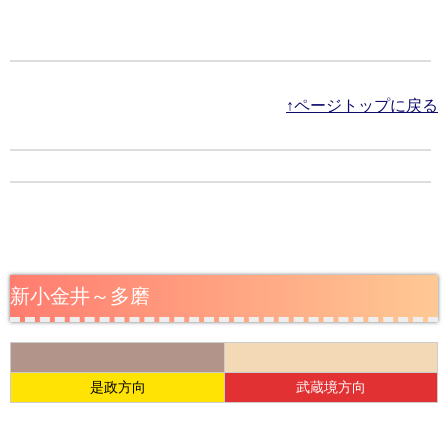
↑ページトップに戻る
新小金井～多磨
是政方向
武蔵境方向