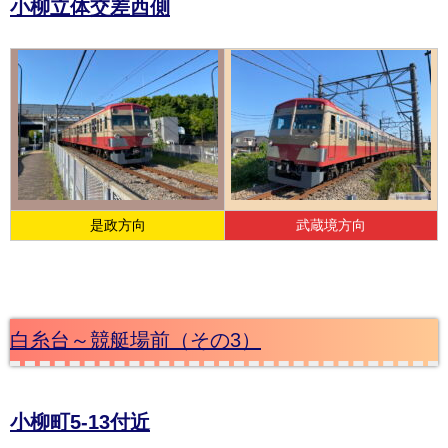
小柳立体交差西側
是政方向
武蔵境方向
白糸台～競艇場前（その3）
小柳町5-13付近