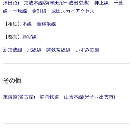
津田沼)
京成本線③(津田沼〜成田空港)
押上線
千葉
線・千原線
金町線
成田スカイアクセス
【相鉄】
本線
新横浜線
【都営】
新宿線
新京成線
北総線
関鉄常総線
いすみ鉄道
その他
東海道(名古屋)
静岡鉄道
山陰本線(米子～出雲市
)