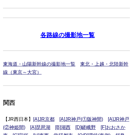
各路線の撮影地一覧
東海道・山陽新幹線の撮影地一覧
東北・上越・北陸新幹
線（東京～大宮）
関西
【JR西日本】
[A]JR京都
[A]JR神戸(①阪神間)
[A]JR神戸
(②神姫間)
[A]琵琶湖
[B]湖西
[D]嵯峨野
[F]おおさか