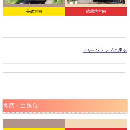
是政方向
武蔵境方向
↑ページトップに戻る
多磨～白糸台