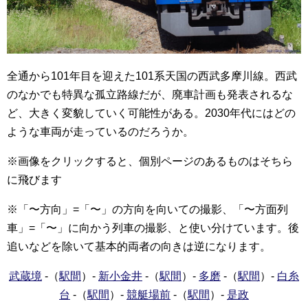
全通から101年目を迎えた101系天国の西武多摩川線。西武
のなかでも特異な孤立路線だが、廃車計画も発表されるな
ど、大きく変貌していく可能性がある。2030年代にはどの
ような車両が走っているのだろうか。
※画像をクリックすると、個別ページのあるものはそちら
に飛びます
※「〜方向」=「〜」の方向を向いての撮影、「〜方面列
車」=「〜」に向かう列車の撮影、と使い分けています。後
追いなどを除いて基本的両者の向きは逆になります。
武蔵境
-（
駅間
）-
新小金井
-（
駅間
）-
多磨
-（
駅間
）-
白糸
台
-（
駅間
）-
競艇場前
-（
駅間
）-
是政