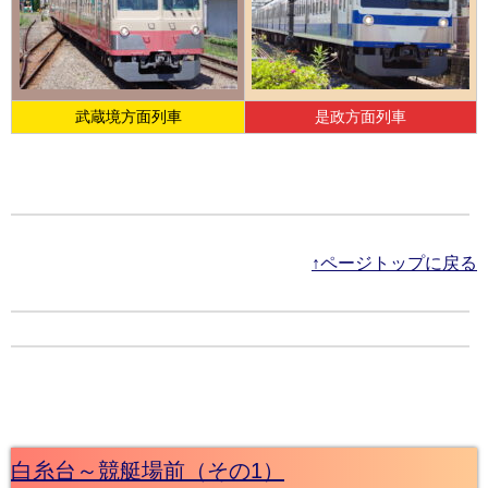
武蔵境方面列車
是政方面列車
↑ページトップに戻る
白糸台～競艇場前（その1）