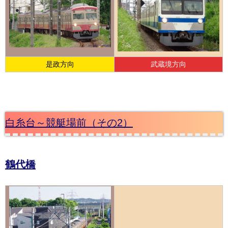
是政方向
武蔵境方向
白糸台～競艇場前（その2）
鶴代橋