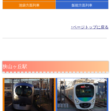
池袋方面列車
飯能方面列車
↑ページトップに戻る
狭山ヶ丘駅