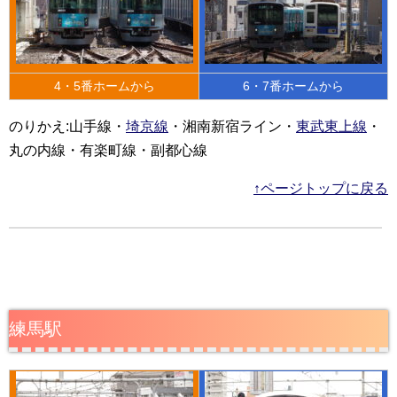
4・5番ホームから
6・7番ホームから
のりかえ:山手線・
埼京線
・湘南新宿ライン・
東武東上線
・
丸の内線・有楽町線・副都心線
↑ページトップに戻る
練馬駅