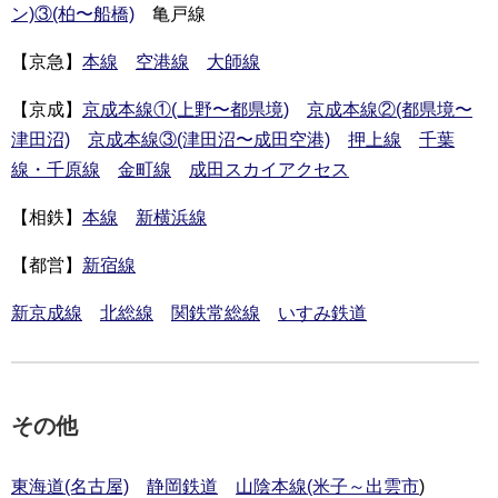
ン)③(柏〜船橋)
亀戸線
【京急】
本線
空港線
大師線
【京成】
京成本線①(上野〜都県境)
京成本線②(都県境〜
津田沼)
京成本線③(津田沼〜成田空港)
押上線
千葉
線・千原線
金町線
成田スカイアクセス
【相鉄】
本線
新横浜線
【都営】
新宿線
新京成線
北総線
関鉄常総線
いすみ鉄道
その他
東海道(名古屋)
静岡鉄道
山陰本線(米子～出雲市
)