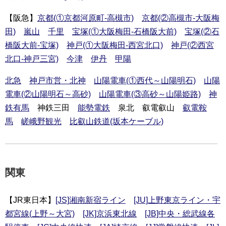
【阪急】
京都(①京都河原町-高槻市)
京都(②高槻市-大阪梅
田)
嵐山
千里
宝塚(①大阪梅田-石橋阪大前)
宝塚(②石
橋阪大前-宝塚)
神戸(①大阪梅田-西宮北口)
神戸(②西宮
北口-神戸三宮)
今津
伊丹
甲陽
北急
神戸市営・北神
山陽電車(①西代～山陽明石)
山陽
電車(②山陽明石～高砂)
山陽電車(③高砂～山陽姫路)
神
鉄有馬
神鉄三田
能勢電鉄
泉北 叡電叡山
叡電鞍
馬
嵯峨野観光
比叡山鉄道(坂本ケーブル)
関東
【JR東日本】
[JS]湘南新宿ライン
[JU]上野東京ライン・宇
都宮線(上野～大宮)
[JK]京浜東北線
[JB]中央・総武線各