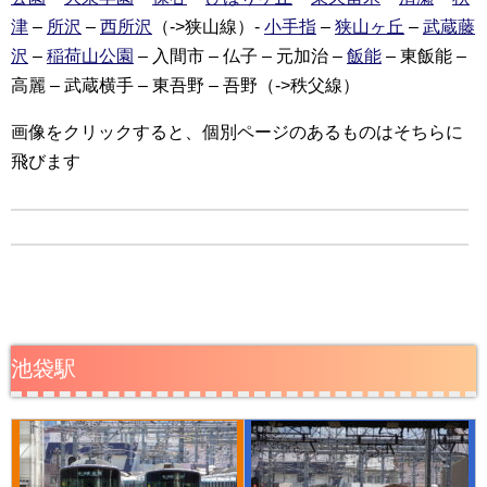
津
–
所沢
–
西所沢
（->狭山線）-
小手指
–
狭山ヶ丘
–
武蔵藤
沢
–
稲荷山公園
– 入間市 – 仏子 – 元加治 –
飯能
– 東飯能 –
高麗 – 武蔵横手 – 東吾野 – 吾野（->秩父線）
画像をクリックすると、個別ページのあるものはそちらに
飛びます
池袋駅