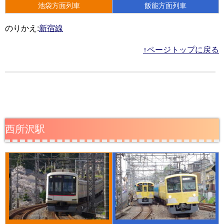
池袋方面列車
飯能方面列車
のりかえ:
新宿線
↑ページトップに戻る
西所沢駅