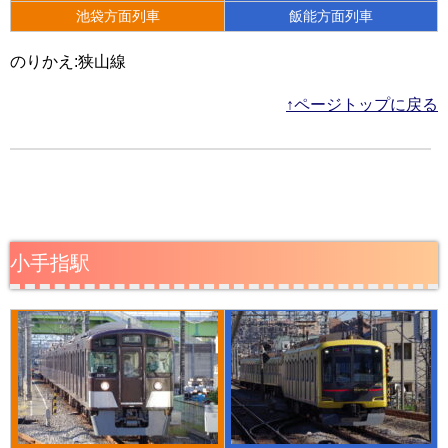
池袋方面列車
飯能方面列車
のりかえ:狭山線
↑ページトップに戻る
小手指駅