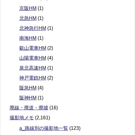
京阪HM
(1)
北急HM
(1)
北神急行HM
(1)
南海HM
(1)
叡山電車HM
(2)
山陽電車HM
(4)
泉北高速HM
(1)
神戸電鉄HM
(2)
阪急HM
(4)
阪神HM
(1)
廃線・廃道・廃墟
(16)
撮影地メモ
(2,161)
a_路線別の撮影地一覧
(123)