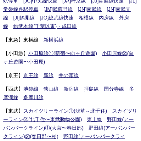
駅停車
[JC]中央線快速
[JA]埼京線
[JJ]常磐線快速
[JL]
常磐線各駅停車
[JM]武蔵野線
[JN]南武線
[JN]南武支
線
[JI]鶴見線
[JO]総武線快速
相模線
内房線
外房
線
総武本線(千葉以東)・成田線
【東急】東横線
新横浜線
【小田急】
小田原線①(新宿〜向ヶ丘遊園)
小田原線②(向
ヶ丘遊園〜小田原)
【京王】
京王線
新線
井の頭線
【西武】
池袋線
狭山線
新宿線
拝島線
国分寺線
多
摩湖線
多摩川線
【東武】
スカイツリーライン①(浅草～北千住)
スカイツリ
ーライン②(北千住〜東武動物公園)
東上線
野田線(アー
バンパークライン)①(大宮〜春日部)
野田線(アーバンパー
クライン)②(春日部〜柏)
野田線(アーバンパークライ