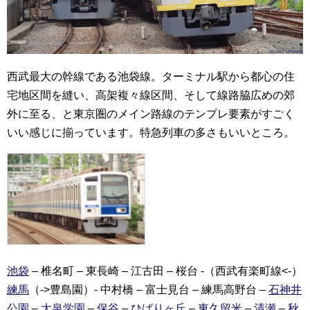
西武最大の幹線である池袋線。ターミナル駅から都心の住
宅地区間を縫い、高架複々線区間、そして線路脇広めの郊
外に至る、と東京圏のメイン路線のテンプレ要素がすごく
いい感じに揃っています。特急列車の多さもいいところ。
池袋
– 椎名町 – 東長崎 – 江古田 – 桜台 -（西武有楽町線<-）
練馬
（->豊島園）- 中村橋 – 富士見台 – 練馬高野台 –
石神井
公園
–
大泉学園
–
保谷
–
ひばりヶ丘
–
東久留米
–
清瀬
–
秋