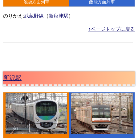
池袋方面列車
飯能方面列車
のりかえ:
武蔵野線
（
新秋津駅
）
↑ページトップに戻る
所沢駅