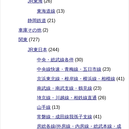
JR東海
(26)
東海道線
(13)
静岡鉄道
(21)
車庫その他
(2)
関東
(727)
JR東日本
(244)
中央・総武線各停
(30)
中央線快速・青梅線・五日市線
(23)
京浜東北線・根岸線・横浜線・相模線
(41)
南武線・南武支線・鶴見線
(23)
埼京線・川越線・相鉄線直通
(26)
山手線
(13)
常磐線・成田線我孫子支線
(41)
房総各線(外房線・内房線・総武本線・成