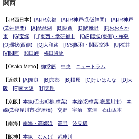
関西
【JR西日本】
[A]JR京都
[A]JR神戸(①阪神間)
[A]JR神戸
(②神姫間)
[A]琵琶湖
[B]湖西
[D]嵯峨野
[F]おおさか
東
[G]宝塚
[H]東西・学研都市
[O/P]環状(東側)・桜島
[O]環状(西側)
[Q]大和路
[R/S]阪和・関西空港
[U]桜井
[V]関西
和田岬
梅田貨物
【Osaka Metro】
御堂筋
中央
ニュートラム
【近鉄】
[A]奈良
[B]京都
[B]橿原
[C]けいはんな
[D]大
阪
[F]南大阪
[H]天理
【京阪】
本線(①出町柳-樟葉)
本線(②樟葉-寝屋川市)
本
線(③寝屋川市-淀屋橋)
交野
宇治
京津
石山坂本
【南海】
南海・高師浜
高野
汐見橋
【阪神】
本線
なんば
武庫川