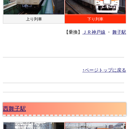
上り列車
下り列車
【乗換】
ＪＲ神戸線
・
舞子駅
↑ページトップに戻る
西舞子駅