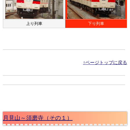
上り列車
下り列車
↑ページトップに戻る
月見山～須磨寺（その１）