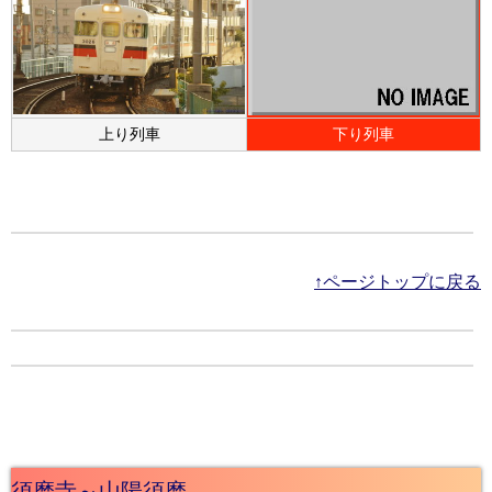
上り列車
下り列車
↑ページトップに戻る
須磨寺～山陽須磨