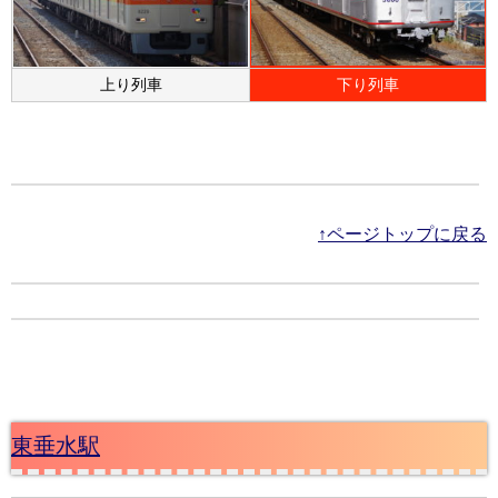
上り列車
下り列車
↑ページトップに戻る
東垂水駅