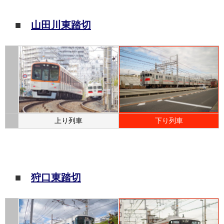
■
山田川東踏切
上り列車
下り列車
■
狩口東踏切