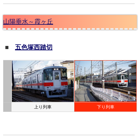
山陽垂水～霞ヶ丘
■
五色塚西踏切
上り列車
下り列車