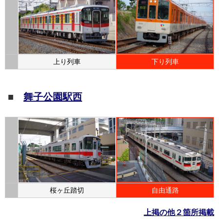
上り列車
下り列車
■
舞子公園駅西
桜ヶ丘踏切
自由通路
上掲の他２箇所掲載