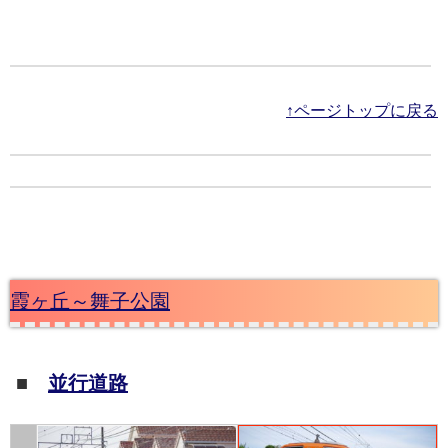
↑ページトップに戻る
霞ヶ丘～舞子公園
■
並行道路