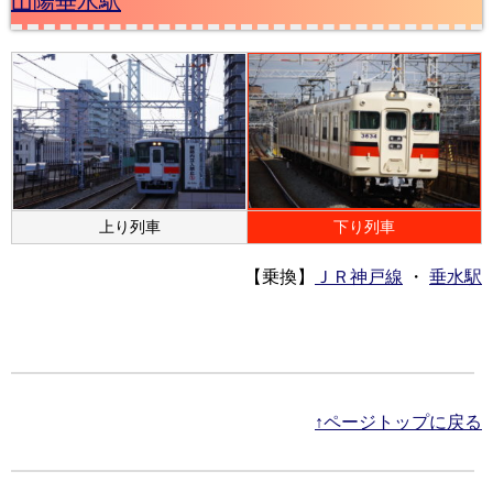
山陽垂水駅
上り列車
下り列車
【乗換】
ＪＲ神戸線
・
垂水駅
↑ページトップに戻る