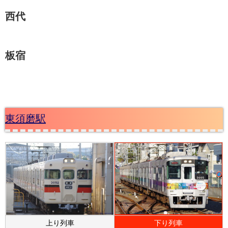
西代
板宿
東須磨駅
上り列車
下り列車