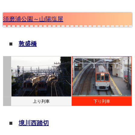
須磨浦公園～山陽塩屋
■
敦盛橋
上り列車
下り列車
■
境川西踏切