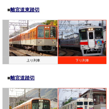
■
離宮道東踏切
上り列車
下り列車
■
離宮道踏切