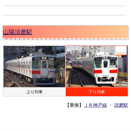
山陽須磨駅
上り列車
下り列車
【乗換】
ＪＲ神戸線
・
須磨駅