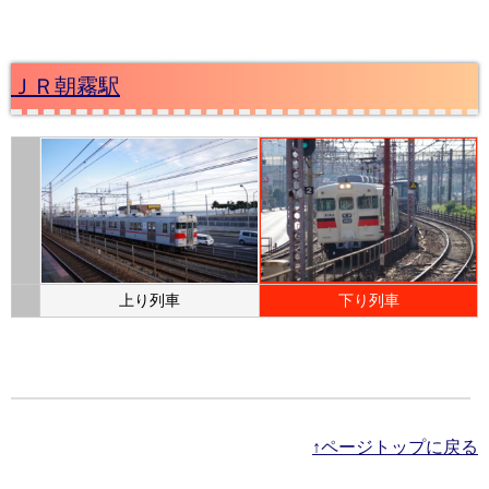
ＪＲ朝霧駅
上り列車
下り列車
↑ページトップに戻る