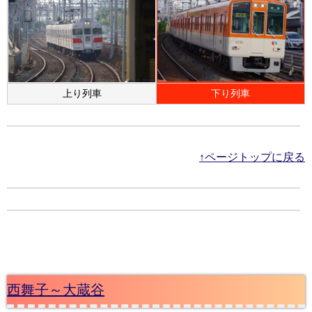
上り列車
下り列車
↑ページトップに戻る
西舞子～大蔵谷