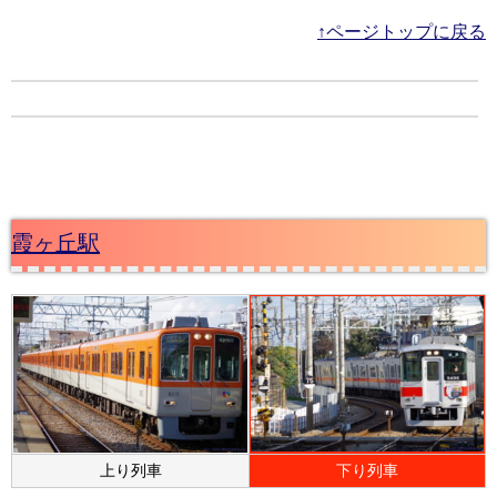
↑ページトップに戻る
霞ヶ丘駅
上り列車
下り列車