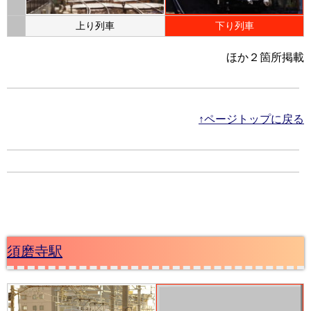
上り列車
下り列車
ほか２箇所掲載
↑ページトップに戻る
須磨寺駅