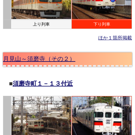
上り列車
下り列車
ほか１箇所掲載
月見山～須磨寺（その２）
■
須磨寺町１－１３付近