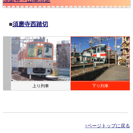
■
須磨寺西踏切
上り列車
下り列車
↑ページトップに戻る