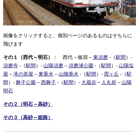
画像をクリックすると、個別ページのあるものはそちらに
飛びます
その１（西代～明石）
： 西代 – 板宿 –
東須磨
-（
駅間
）-
須磨寺
-（
駅間
）-
山陽須磨
–
須磨浦公園
-（
駅間
）-
山陽塩
屋
–
滝の茶屋
–
東垂水
–
山陽垂水
-（
駅間
）-
霞ヶ丘
-（
駅
間
）-
舞子公園
–
西舞子
-（
駅間
）-
大蔵谷
–
人丸前
–
山陽
明石
その２（明石～高砂）
その３（高砂～姫路）