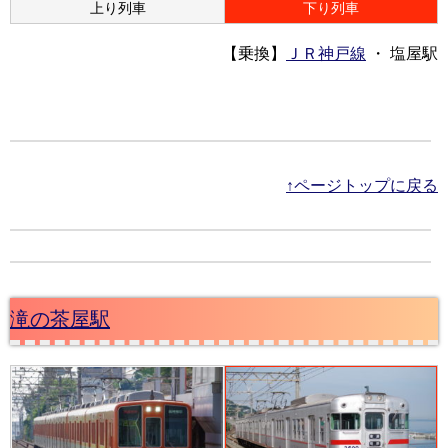
上り列車
下り列車
【乗換】
ＪＲ神戸線
・ 塩屋駅
↑ページトップに戻る
滝の茶屋駅