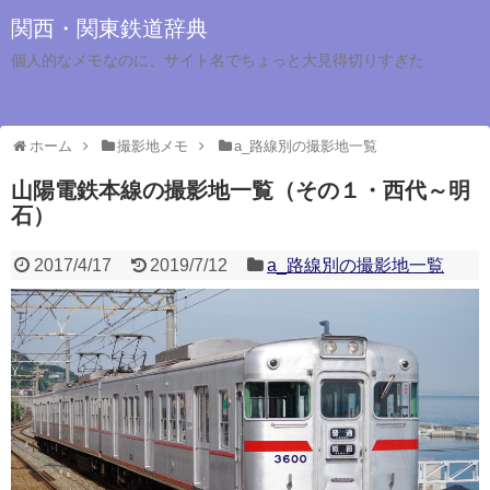
関西・関東鉄道辞典
個人的なメモなのに、サイト名でちょっと大見得切りすぎた
ホーム
撮影地メモ
a_路線別の撮影地一覧
山陽電鉄本線の撮影地一覧（その１・西代～明
石）
2017/4/17
2019/7/12
a_路線別の撮影地一覧