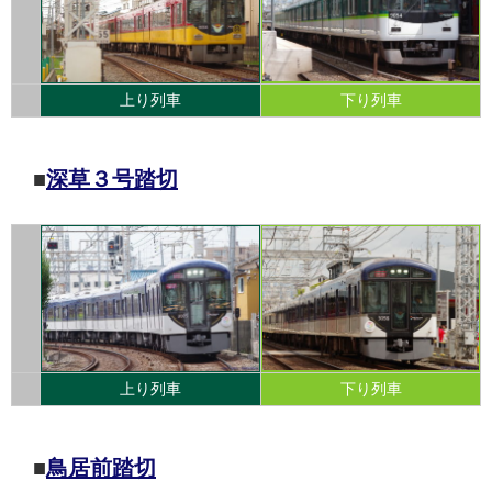
上り列車
下り列車
■
深草３号踏切
上り列車
下り列車
■
鳥居前踏切