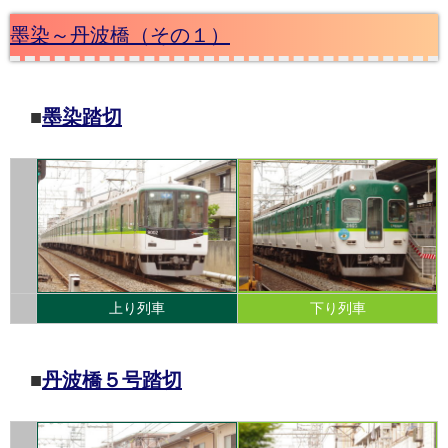
墨染～丹波橋（その１）
■
墨染踏切
上り列車
下り列車
■
丹波橋５号踏切