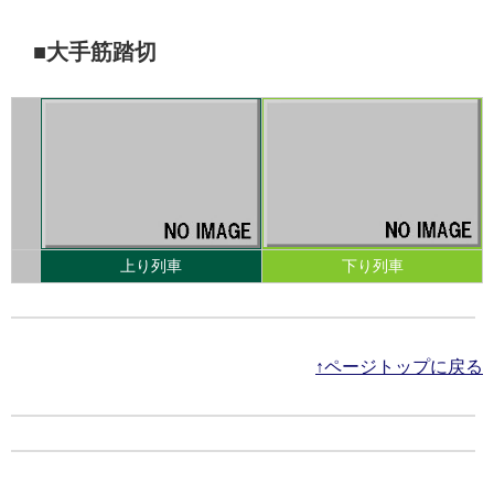
■大手筋踏切
上り列車
下り列車
↑ページトップに戻る