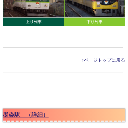
上り列車
下り列車
↑ページトップに戻る
墨染駅 （詳細）