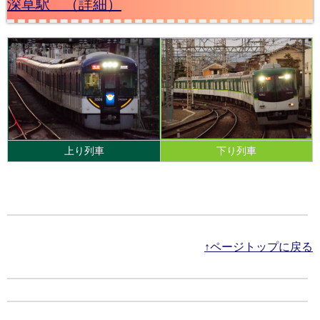
深草駅 （詳細）
上り列車
下り列車
↑ページトップに戻る