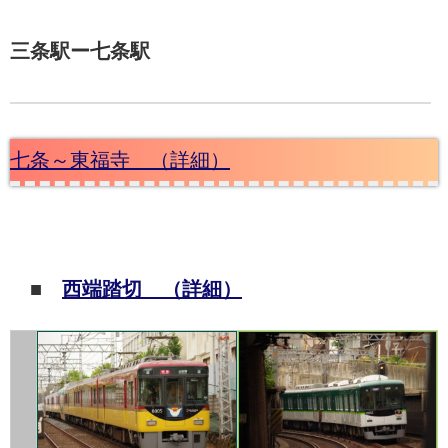
三条駅ー七条駅
七条～東福寺 （詳細）
■
西端踏切 （詳細）