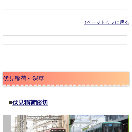
↑ページトップに戻る
伏見稲荷～深草
■
伏見稲荷踏切