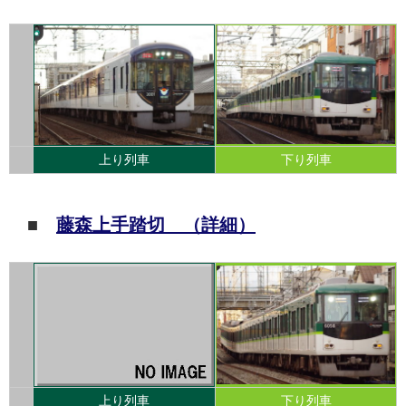
上り列車
下り列車
■
藤森上手踏切 （詳細）
上り列車
下り列車