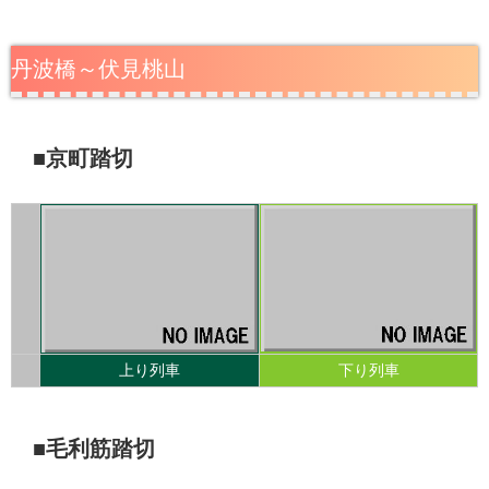
丹波橋～伏見桃山
■京町踏切
上り列車
下り列車
■毛利筋踏切