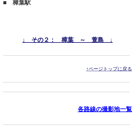
■ 樟葉駅
↓ その２： 樟葉 ～ 萱島 ↓
↑ページトップに戻る
各路線の撮影地一覧