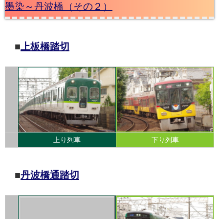
墨染～丹波橋（その２）
■
上板橋踏切
上り列車
下り列車
■
丹波橋通踏切