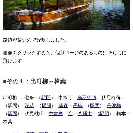
路線が長いので分割しました。
画像をクリックすると、個別ページのあるものはそちらに
飛びます
■その１：出町柳～樟葉
出町柳 … 七条 -（
駅間
）- 東福寺 –
鳥羽街道
– 伏見稲荷 -
（駅間）-
深草
-（
駅間
）-
藤森
–
墨染
-（
駅間
）-
丹波橋
-
（
駅間
）- 伏見桃山 –
中書島
–
淀
–
八幡市
-（
駅間
）- 橋本 –
樟葉