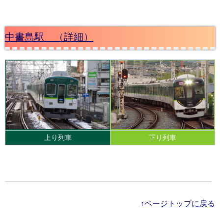
中書島駅 （詳細）
上り列車
下り列車
↑ページトップに戻る