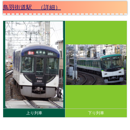
鳥羽街道駅 （詳細）
上り列車
下り列車