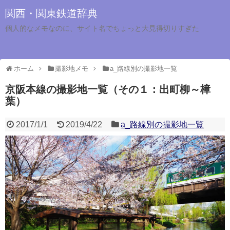
関西・関東鉄道辞典
個人的なメモなのに、サイト名でちょっと大見得切りすぎた
ホーム
撮影地メモ
a_路線別の撮影地一覧
京阪本線の撮影地一覧（その１：出町柳～樟
葉）
2017/1/1
2019/4/22
a_路線別の撮影地一覧