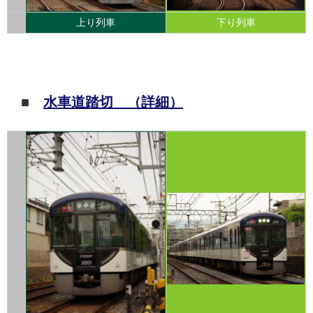
上り列車
下り列車
■
水車道踏切 （詳細）