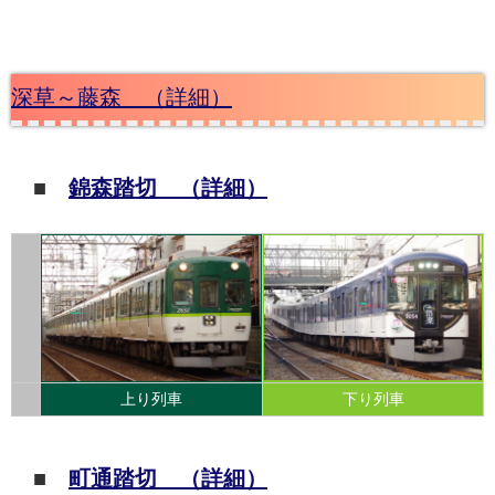
深草～藤森 （詳細）
■
錦森踏切 （詳細）
上り列車
下り列車
■
町通踏切 （詳細）