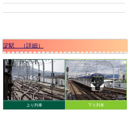
淀駅 （詳細）
上り列車
下り列車