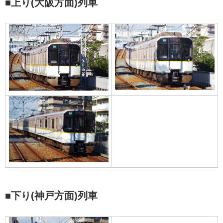
■上り(大阪方面)列車
■下り(神戸方面)列車