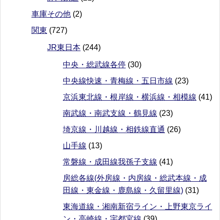
車庫その他
(2)
関東
(727)
JR東日本
(244)
中央・総武線各停
(30)
中央線快速・青梅線・五日市線
(23)
京浜東北線・根岸線・横浜線・相模線
(41)
南武線・南武支線・鶴見線
(23)
埼京線・川越線・相鉄線直通
(26)
山手線
(13)
常磐線・成田線我孫子支線
(41)
房総各線(外房線・内房線・総武本線・成
田線・東金線・鹿島線・久留里線)
(31)
東海道線・湘南新宿ライン・上野東京ライ
ン・高崎線・宇都宮線
(39)