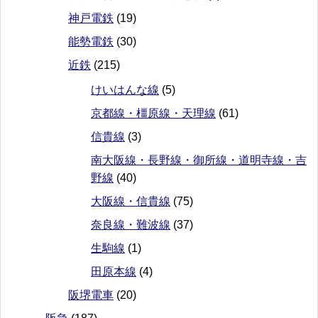
神戸電鉄
(19)
能勢電鉄
(30)
近鉄
(215)
けいはんな線
(5)
京都線・橿原線・天理線
(61)
信貴線
(3)
南大阪線・長野線・御所線・道明寺線・吉
野線
(40)
大阪線・信貴線
(75)
奈良線・難波線
(37)
生駒線
(1)
田原本線
(4)
阪堺電車
(20)