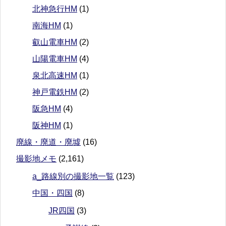
北神急行HM
(1)
南海HM
(1)
叡山電車HM
(2)
山陽電車HM
(4)
泉北高速HM
(1)
神戸電鉄HM
(2)
阪急HM
(4)
阪神HM
(1)
廃線・廃道・廃墟
(16)
撮影地メモ
(2,161)
a_路線別の撮影地一覧
(123)
中国・四国
(8)
JR四国
(3)