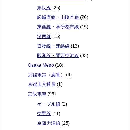
奈良線
(25)
嵯峨野線・山陰本線
(26)
東西線・学研都市線
(15)
湖西線
(15)
貨物線・連絡線
(13)
阪和線・関西空港線
(33)
Osaka Metro
(18)
京福電鉄（嵐電）
(4)
京都市交通局
(1)
京阪電車
(99)
ケーブル線
(2)
交野線
(11)
京阪大津線
(25)