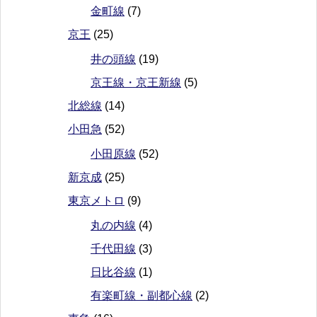
金町線
(7)
京王
(25)
井の頭線
(19)
京王線・京王新線
(5)
北総線
(14)
小田急
(52)
小田原線
(52)
新京成
(25)
東京メトロ
(9)
丸の内線
(4)
千代田線
(3)
日比谷線
(1)
有楽町線・副都心線
(2)