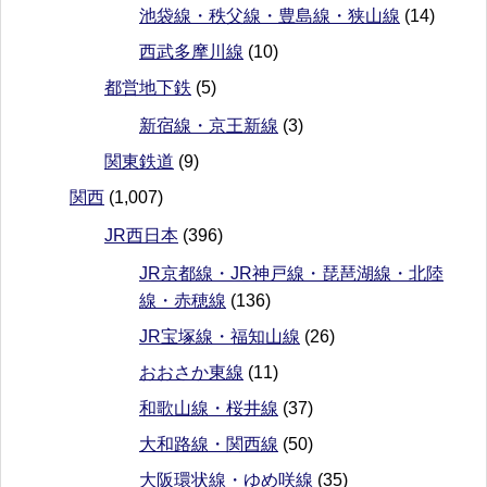
池袋線・秩父線・豊島線・狭山線
(14)
西武多摩川線
(10)
都営地下鉄
(5)
新宿線・京王新線
(3)
関東鉄道
(9)
関西
(1,007)
JR西日本
(396)
JR京都線・JR神戸線・琵琶湖線・北陸
線・赤穂線
(136)
JR宝塚線・福知山線
(26)
おおさか東線
(11)
和歌山線・桜井線
(37)
大和路線・関西線
(50)
大阪環状線・ゆめ咲線
(35)