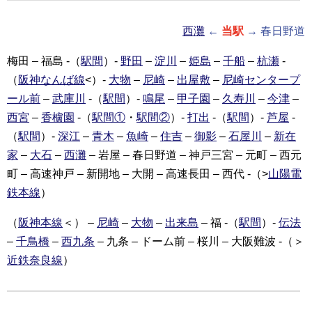
西灘
←
当駅
→ 春日野道
梅田 – 福島 -（
駅間
）-
野田
–
淀川
–
姫島
–
千船
–
杭瀬
-
（
阪神なんば線
<）-
大物
–
尼崎
–
出屋敷
–
尼崎センタープ
ール前
–
武庫川
-（
駅間
）-
鳴尾
–
甲子園
–
久寿川
–
今津
–
西宮
–
香櫨園
-（
駅間①
・
駅間②
）-
打出
-（
駅間
）-
芦屋
-
（
駅間
）-
深江
–
青木
–
魚崎
–
住吉
–
御影
–
石屋川
–
新在
家
–
大石
–
西灘
– 岩屋 – 春日野道 – 神戸三宮 – 元町 – 西元
町 – 高速神戸 – 新開地 – 大開 – 高速長田 – 西代 -（>
山陽電
鉄本線
）
（
阪神本線
＜） –
尼崎
–
大物
–
出来島
– 福 -（
駅間
）-
伝法
–
千鳥橋
–
西九条
– 九条 – ドーム前 – 桜川 – 大阪難波 -（＞
近鉄奈良線
）