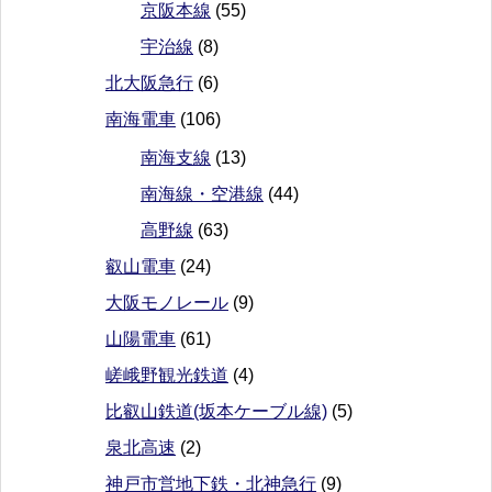
京阪本線
(55)
宇治線
(8)
北大阪急行
(6)
南海電車
(106)
南海支線
(13)
南海線・空港線
(44)
高野線
(63)
叡山電車
(24)
大阪モノレール
(9)
山陽電車
(61)
嵯峨野観光鉄道
(4)
比叡山鉄道(坂本ケーブル線)
(5)
泉北高速
(2)
神戸市営地下鉄・北神急行
(9)