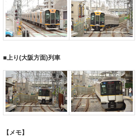
■上り(大阪方面)列車
【メモ】