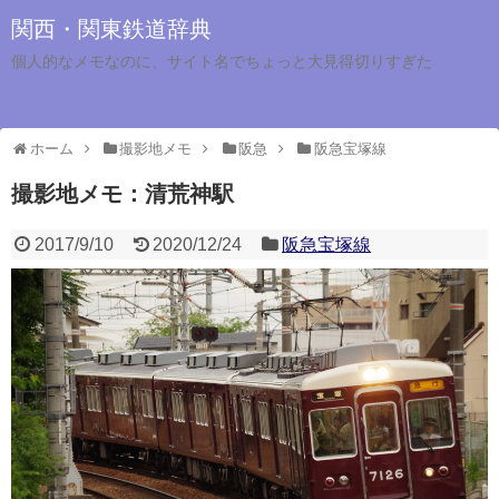
関西・関東鉄道辞典
個人的なメモなのに、サイト名でちょっと大見得切りすぎた
ホーム
撮影地メモ
阪急
阪急宝塚線
撮影地メモ：清荒神駅
2017/9/10
2020/12/24
阪急宝塚線