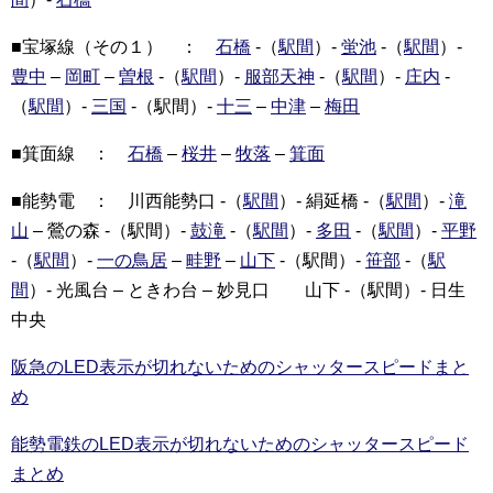
■宝塚線（その１） ：
石橋
-（
駅間
）-
蛍池
-（
駅間
）-
豊中
–
岡町
–
曽根
-（
駅間
）-
服部天神
-（
駅間
）-
庄内
-
（
駅間
）-
三国
-（駅間）-
十三
–
中津
–
梅田
■箕面線 ：
石橋
–
桜井
–
牧落
–
箕面
■能勢電 ： 川西能勢口 -（
駅間
）- 絹延橋 -（
駅間
）-
滝
山
– 鶯の森 -（駅間）-
鼓滝
-（
駅間
）-
多田
-（
駅間
）-
平野
-（
駅間
）-
一の鳥居
–
畦野
–
山下
-（駅間）-
笹部
-（
駅
間
）- 光風台 – ときわ台 – 妙見口 山下 -（駅間）- 日生
中央
阪急のLED表示が切れないためのシャッタースピードまと
め
能勢電鉄のLED表示が切れないためのシャッタースピード
まとめ