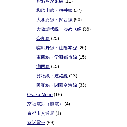
おおさか東線
(11)
和歌山線・桜井線
(37)
大和路線・関西線
(50)
大阪環状線・ゆめ咲線
(35)
奈良線
(25)
嵯峨野線・山陰本線
(26)
東西線・学研都市線
(15)
湖西線
(15)
貨物線・連絡線
(13)
阪和線・関西空港線
(33)
Osaka Metro
(18)
京福電鉄（嵐電）
(4)
京都市交通局
(1)
京阪電車
(99)