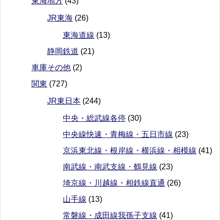
東海地方
(43)
JR東海
(26)
東海道線
(13)
静岡鉄道
(21)
車庫その他
(2)
関東
(727)
JR東日本
(244)
中央・総武線各停
(30)
中央線快速・青梅線・五日市線
(23)
京浜東北線・根岸線・横浜線・相模線
(41)
南武線・南武支線・鶴見線
(23)
埼京線・川越線・相鉄線直通
(26)
山手線
(13)
常磐線・成田線我孫子支線
(41)