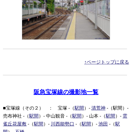
↑ページトップに戻る
阪急宝塚線の撮影地一覧
■宝塚線（その２） ： 宝塚 -（
駅間
）-
清荒神
-（駅間）-
売布神社 -（
駅間
）- 中山観音 -（
駅間
）- 山本 -（
駅間
）-
雲
雀丘花屋敷
-（
駅間
）-
川西能勢口
-（
駅間
）-
池田
-（
駅
間
）-
石橋