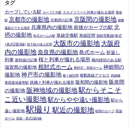
タグ
カーブしている駅
スカイツリーと列車が撮れる場所
カーブと勾配
乗換
京阪間の撮影地
京都市の撮影地
京都府の記事
駅
俯瞰
北
兵庫県内の撮影地
前後がカーブの駅
撮影ができる場所
摂の撮影地
単線交換駅
単線区間
国鉄型配線(単式
単式ホームの駅
大阪市の撮影地
大阪府
+島式2面3線)
地下鉄の地上区間
内の撮影地
奈良県の撮影地
島式ホーム
折返し
桜と列車が撮れる場所
列車
新幹線の記事
構内踏切のある駅
相対式ホーム
神姫間の
滋賀県の撮影地
相対式・高架ホーム
神戸市の撮影地
撮影地
複数路線アクセス
複々線区間
跨線橋
阪奈間
阪和間の撮影地
鉄橋と列車が撮れる場所
車両基地最寄駅
駅からそこそ
阪神地域の撮影地
の撮影地
こ近い撮影地
駅からやや遠い撮影地
駅から
駅撮り
駅近の撮影地
遠い撮影地
高架
駅間のカーブ
ホーム
高架・島式2面4線