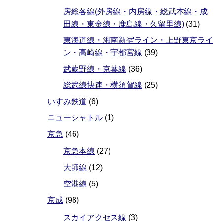
房総各線(外房線・内房線・総武本線・成
田線・東金線・鹿島線・久留里線)
(31)
東海道線・湘南新宿ライン・上野東京ライ
ン・高崎線・宇都宮線
(39)
武蔵野線・京葉線
(36)
総武線快速・横須賀線
(25)
いすみ鉄道
(6)
ニューシャトル
(1)
京急
(46)
京急本線
(27)
大師線
(12)
空港線
(5)
京成
(98)
スカイアクセス線
(3)