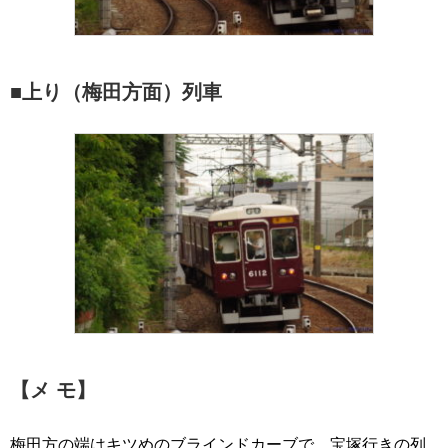
■上り（梅田方面）列車
【メ モ】
梅田方の端はキツめのブラインドカーブで、宝塚行きの列