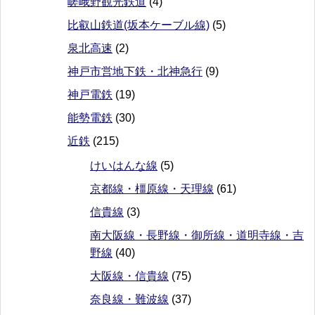
嵯峨野観光鉄道
(4)
比叡山鉄道(坂本ケーブル線)
(5)
泉北高速
(2)
神戸市営地下鉄・北神急行
(9)
神戸電鉄
(19)
能勢電鉄
(30)
近鉄
(215)
けいはんな線
(5)
京都線・橿原線・天理線
(61)
信貴線
(3)
南大阪線・長野線・御所線・道明寺線・吉
野線
(40)
大阪線・信貴線
(75)
奈良線・難波線
(37)