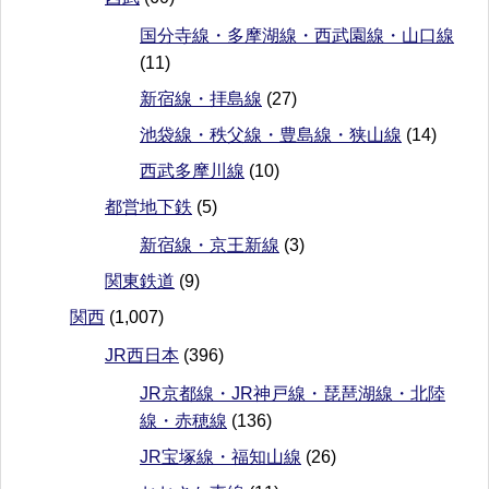
国分寺線・多摩湖線・西武園線・山口線
(11)
新宿線・拝島線
(27)
池袋線・秩父線・豊島線・狭山線
(14)
西武多摩川線
(10)
都営地下鉄
(5)
新宿線・京王新線
(3)
関東鉄道
(9)
関西
(1,007)
JR西日本
(396)
JR京都線・JR神戸線・琵琶湖線・北陸
線・赤穂線
(136)
JR宝塚線・福知山線
(26)