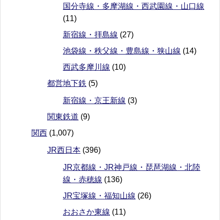
国分寺線・多摩湖線・西武園線・山口線
(11)
新宿線・拝島線
(27)
池袋線・秩父線・豊島線・狭山線
(14)
西武多摩川線
(10)
都営地下鉄
(5)
新宿線・京王新線
(3)
関東鉄道
(9)
関西
(1,007)
JR西日本
(396)
JR京都線・JR神戸線・琵琶湖線・北陸
線・赤穂線
(136)
JR宝塚線・福知山線
(26)
おおさか東線
(11)