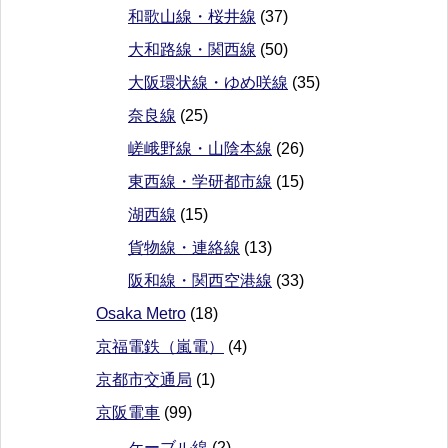
和歌山線・桜井線
(37)
大和路線・関西線
(50)
大阪環状線・ゆめ咲線
(35)
奈良線
(25)
嵯峨野線・山陰本線
(26)
東西線・学研都市線
(15)
湖西線
(15)
貨物線・連絡線
(13)
阪和線・関西空港線
(33)
Osaka Metro
(18)
京福電鉄（嵐電）
(4)
京都市交通局
(1)
京阪電車
(99)
ケーブル線
(2)