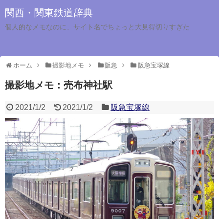
関西・関東鉄道辞典
個人的なメモなのに、サイト名でちょっと大見得切りすぎた
ホーム
撮影地メモ
阪急
阪急宝塚線
撮影地メモ：売布神社駅
2021/1/2
2021/1/2
阪急宝塚線