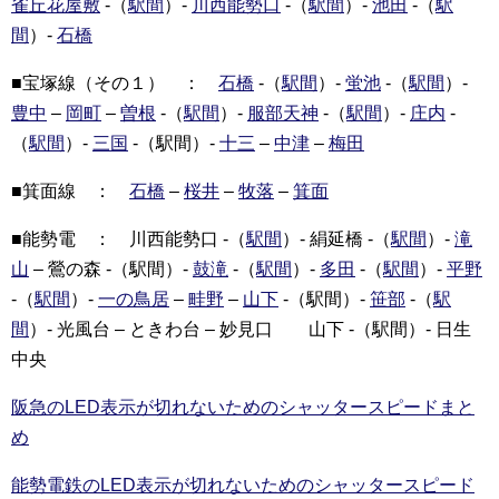
雀丘花屋敷
-（
駅間
）-
川西能勢口
-（
駅間
）-
池田
-（
駅
間
）-
石橋
■宝塚線（その１） ：
石橋
-（
駅間
）-
蛍池
-（
駅間
）-
豊中
–
岡町
–
曽根
-（
駅間
）-
服部天神
-（
駅間
）-
庄内
-
（
駅間
）-
三国
-（駅間）-
十三
–
中津
–
梅田
■箕面線 ：
石橋
–
桜井
–
牧落
–
箕面
■能勢電 ： 川西能勢口 -（
駅間
）- 絹延橋 -（
駅間
）-
滝
山
– 鶯の森 -（駅間）-
鼓滝
-（
駅間
）-
多田
-（
駅間
）-
平野
-（
駅間
）-
一の鳥居
–
畦野
–
山下
-（駅間）-
笹部
-（
駅
間
）- 光風台 – ときわ台 – 妙見口 山下 -（駅間）- 日生
中央
阪急のLED表示が切れないためのシャッタースピードまと
め
能勢電鉄のLED表示が切れないためのシャッタースピード