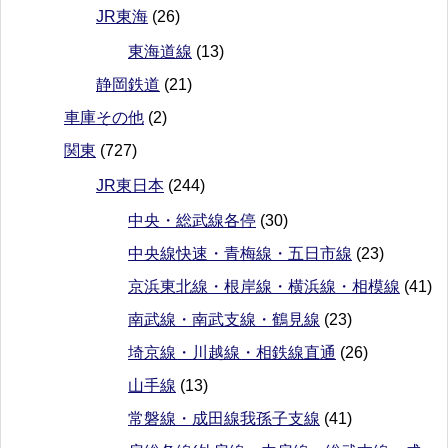
JR東海
(26)
東海道線
(13)
静岡鉄道
(21)
車庫その他
(2)
関東
(727)
JR東日本
(244)
中央・総武線各停
(30)
中央線快速・青梅線・五日市線
(23)
京浜東北線・根岸線・横浜線・相模線
(41)
南武線・南武支線・鶴見線
(23)
埼京線・川越線・相鉄線直通
(26)
山手線
(13)
常磐線・成田線我孫子支線
(41)