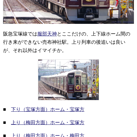
阪急宝塚線では
服部天神
とここだけの、上下線ホーム間の
行き来ができない売布神社駅。上り列車の後追いは良い
が、それ以外はイマイチか。
■
下り（宝塚方面）ホーム・宝塚方
■
上り（梅田方面）ホーム・宝塚方
■
上り（梅田方面）ホーム・梅田方