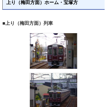
上り（梅田方面）ホーム・宝塚方
■上り（梅田方面）列車