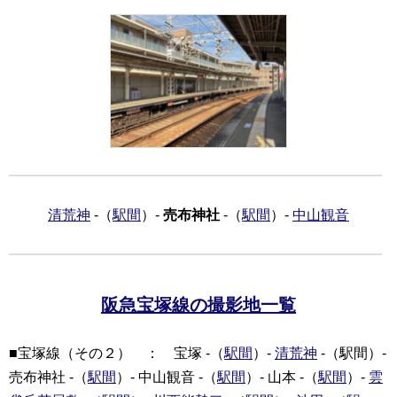
清荒神
-（
駅間
）-
売布神社
-（
駅間
）-
中山観音
阪急宝塚線の撮影地一覧
■宝塚線（その２） ： 宝塚 -（
駅間
）-
清荒神
-（駅間）-
売布神社 -（
駅間
）- 中山観音 -（
駅間
）- 山本 -（
駅間
）-
雲