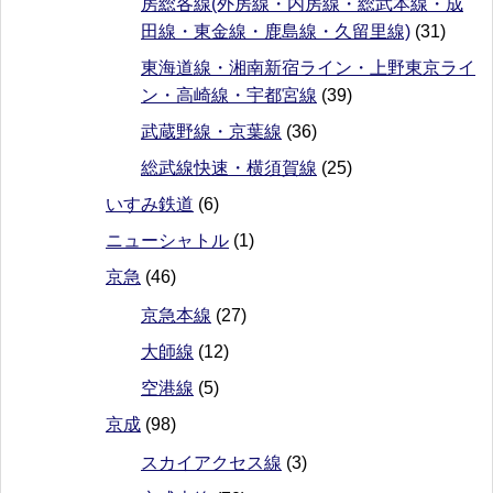
房総各線(外房線・内房線・総武本線・成
田線・東金線・鹿島線・久留里線)
(31)
東海道線・湘南新宿ライン・上野東京ライ
ン・高崎線・宇都宮線
(39)
武蔵野線・京葉線
(36)
総武線快速・横須賀線
(25)
いすみ鉄道
(6)
ニューシャトル
(1)
京急
(46)
京急本線
(27)
大師線
(12)
空港線
(5)
京成
(98)
スカイアクセス線
(3)