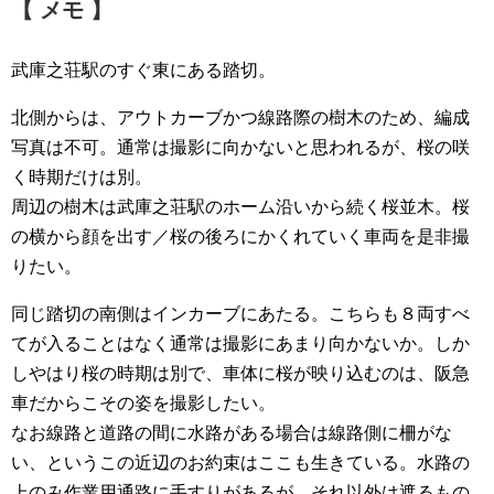
【 メモ 】
武庫之荘駅のすぐ東にある踏切。
北側からは、アウトカーブかつ線路際の樹木のため、編成
写真は不可。通常は撮影に向かないと思われるが、桜の咲
く時期だけは別。
周辺の樹木は武庫之荘駅のホーム沿いから続く桜並木。桜
の横から顔を出す／桜の後ろにかくれていく車両を是非撮
りたい。
同じ踏切の南側はインカーブにあたる。こちらも８両すべ
てが入ることはなく通常は撮影にあまり向かないか。しか
しやはり桜の時期は別で、車体に桜が映り込むのは、阪急
車だからこその姿を撮影したい。
なお線路と道路の間に水路がある場合は線路側に柵がな
い、というこの近辺のお約束はここも生きている。水路の
上のみ作業用通路に手すりがあるが、それ以外は遮るもの