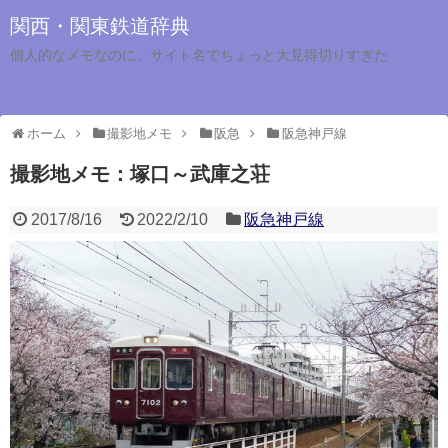
関西・関東鉄道辞典
個人的なメモなのに、サイト名でちょっと大見得切りすぎた
ホーム
撮影地メモ
阪急
阪急神戸線
撮影地メモ：塚口～武庫之荘
2017/8/16
2022/2/10
阪急神戸線