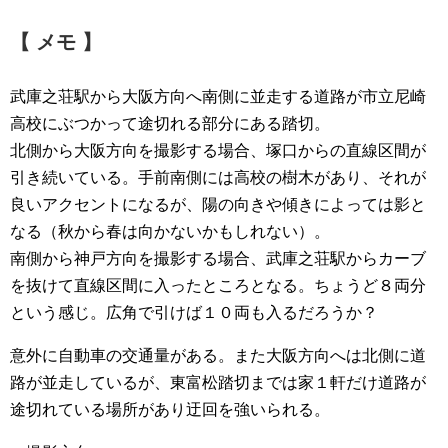
【 メモ 】
武庫之荘駅から大阪方向へ南側に並走する道路が市立尼崎
高校にぶつかって途切れる部分にある踏切。
北側から大阪方向を撮影する場合、塚口からの直線区間が
引き続いている。手前南側には高校の樹木があり、それが
良いアクセントになるが、陽の向きや傾きによっては影と
なる（秋から春は向かないかもしれない）。
南側から神戸方向を撮影する場合、武庫之荘駅からカーブ
を抜けて直線区間に入ったところとなる。ちょうど８両分
という感じ。広角で引けば１０両も入るだろうか？
意外に自動車の交通量がある。また大阪方向へは北側に道
路が並走しているが、東富松踏切までは家１軒だけ道路が
途切れている場所があり迂回を強いられる。