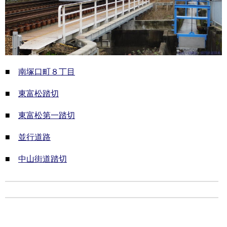
■
南塚口町８丁目
■
東富松踏切
■
東富松第一踏切
■
並行道路
■
中山街道踏切