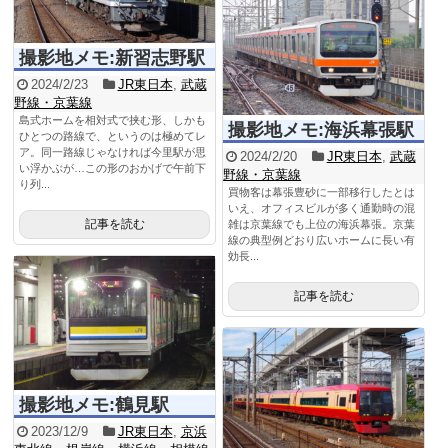
撮影地メモ:新習志野駅
2024/2/23
JR東日本
,
武蔵
野線・京葉線
島式ホームを相対式で挟む形、しかも
撮影地メモ:海浜幕張駅
ひとつの路線で、というのは極めてレ
ア。同一路線じゃなければ今里駅が思
2024/2/20
JR東日本
,
武蔵
い浮かぶが…この形のおかげで午前下
野線・京葉線
り列...
買物客は幕張豊砂に一部移行したとは
いえ、オフィスビルが多く通勤時の混
記事を読む
雑は京葉線でも上位の海浜幕張。京葉
線の典型例どおり広いホームに長い有
効長...
記事を読む
撮影地メモ:鶴見駅
2023/12/9
JR東日本
,
京浜