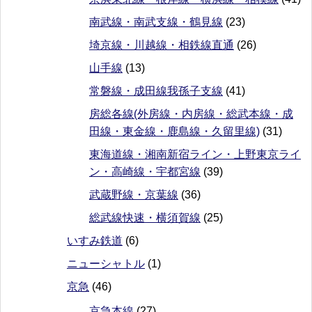
南武線・南武支線・鶴見線
(23)
埼京線・川越線・相鉄線直通
(26)
山手線
(13)
常磐線・成田線我孫子支線
(41)
房総各線(外房線・内房線・総武本線・成
田線・東金線・鹿島線・久留里線)
(31)
東海道線・湘南新宿ライン・上野東京ライ
ン・高崎線・宇都宮線
(39)
武蔵野線・京葉線
(36)
総武線快速・横須賀線
(25)
いすみ鉄道
(6)
ニューシャトル
(1)
京急
(46)
京急本線
(27)