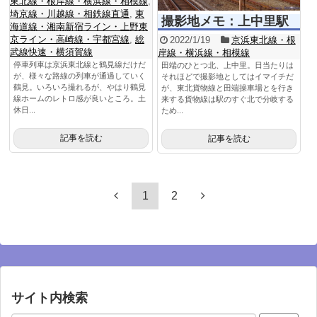
東北線・根岸線・横浜線・相模線
,
埼京線・川越線・相鉄線直通
,
東
撮影地メモ：上中里駅
海道線・湘南新宿ライン・上野東
京ライン・高崎線・宇都宮線
,
総
2022/1/19
京浜東北線・根
武線快速・横須賀線
岸線・横浜線・相模線
停車列車は京浜東北線と鶴見線だけだ
田端のひとつ北、上中里。日当たりは
が、様々な路線の列車が通過していく
それほどで撮影地としてはイマイチだ
鶴見。いろいろ撮れるが、やはり鶴見
が、東北貨物線と田端操車場とを行き
線ホームのレトロ感が良いところ。土
来する貨物線は駅のすぐ北で分岐する
休日...
ため...
記事を読む
記事を読む
1
2
サイト内検索