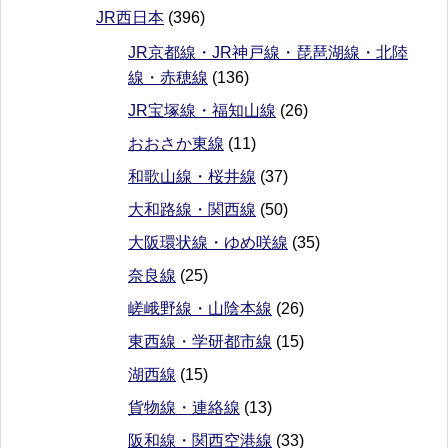
JR西日本
(396)
JR京都線・JR神戸線・琵琶湖線・北陸
線・赤穂線
(136)
JR宝塚線・福知山線
(26)
おおさか東線
(11)
和歌山線・桜井線
(37)
大和路線・関西線
(50)
大阪環状線・ゆめ咲線
(35)
奈良線
(25)
嵯峨野線・山陰本線
(26)
東西線・学研都市線
(15)
湖西線
(15)
貨物線・連絡線
(13)
阪和線・関西空港線
(33)