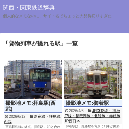
関西・関東鉄道辞典
個人的なメモなのに、サイト名でちょっと大見得切りすぎた
「
貨物列車が撮れる駅
」
一覧
撮影地メモ:拝島駅(西
撮影地メモ:御着駅
武)
2026/4/6
JR京都線・JR神
戸線・琵琶湖線・北陸線・赤穂線
,
2026/6/12
新宿線・拝島線
,
JR西日本
西武
御着駅は、姫路駅を背景に列車が撮影
西武拝島線の終点、拝島駅。JRと合わ