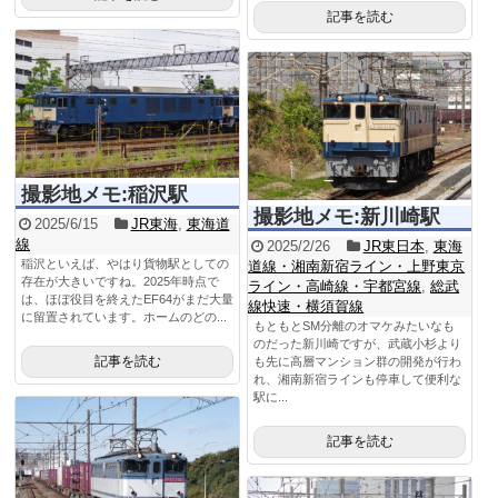
記事を読む
撮影地メモ:稲沢駅
撮影地メモ:新川崎駅
2025/6/15
JR東海
,
東海道
線
2025/2/26
JR東日本
,
東海
稲沢といえば、やはり貨物駅としての
道線・湘南新宿ライン・上野東京
存在が大きいですね。2025年時点で
ライン・高崎線・宇都宮線
,
総武
は、ほぼ役目を終えたEF64がまだ大量
線快速・横須賀線
に留置されています。ホームのどの...
もともとSM分離のオマケみたいなも
のだった新川崎ですが、武蔵小杉より
記事を読む
も先に高層マンション群の開発が行わ
れ、湘南新宿ラインも停車して便利な
駅に...
記事を読む