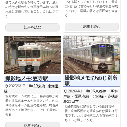
できる駅として知られています。国鉄
せて大きな駅舎を持っています。最大
型2面3線に古めかしい平屋の駅舎が残
の特徴は駅の先で米軍横田基地への専
っており、両隣の駅とは雰囲気が大き
用線と交差していること。これはさす
く...
が...
記事を読む
記事を読む
撮影地メモ:ひめじ別所
撮影地メモ:笠寺駅
駅
2025/6/17
JR東海
,
東海道
線
2026/4/1
JR京都線・JR神
戸線・琵琶湖線・北陸線・赤穂線
,
相対式ホームの間に上下各待避線が発
着する島式ホームがあるという、かな
JR西日本
り特殊なホーム配置の笠寺駅。終着列
姫路貨物駅に隣接している姫路貨物
車があって始発がない、そして貨物の
駅。直線区間ゆえ望遠あれば撮影は可
発着...
能です。ただ貨物駅に入る貨物列車は
ちょっと難しいかも。
記事を読む