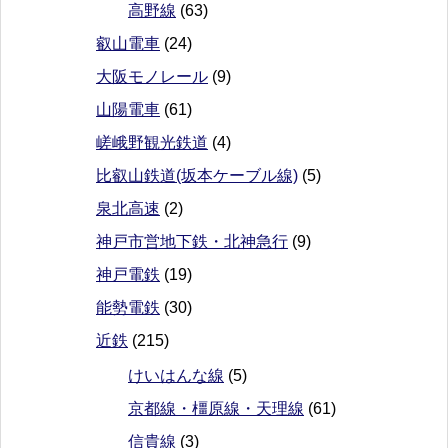
高野線
(63)
叡山電車
(24)
大阪モノレール
(9)
山陽電車
(61)
嵯峨野観光鉄道
(4)
比叡山鉄道(坂本ケーブル線)
(5)
泉北高速
(2)
神戸市営地下鉄・北神急行
(9)
神戸電鉄
(19)
能勢電鉄
(30)
近鉄
(215)
けいはんな線
(5)
京都線・橿原線・天理線
(61)
信貴線
(3)