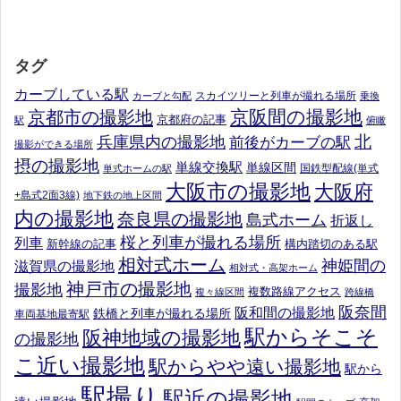
タグ
カーブしている駅
スカイツリーと列車が撮れる場所
カーブと勾配
乗換
京阪間の撮影地
京都市の撮影地
京都府の記事
駅
俯瞰
北
兵庫県内の撮影地
前後がカーブの駅
撮影ができる場所
摂の撮影地
単線交換駅
単線区間
国鉄型配線(単式
単式ホームの駅
大阪市の撮影地
大阪府
+島式2面3線)
地下鉄の地上区間
内の撮影地
奈良県の撮影地
島式ホーム
折返し
桜と列車が撮れる場所
列車
新幹線の記事
構内踏切のある駅
相対式ホーム
神姫間の
滋賀県の撮影地
相対式・高架ホーム
神戸市の撮影地
撮影地
複数路線アクセス
複々線区間
跨線橋
阪奈間
阪和間の撮影地
鉄橋と列車が撮れる場所
車両基地最寄駅
駅からそこそ
阪神地域の撮影地
の撮影地
こ近い撮影地
駅からやや遠い撮影地
駅から
駅撮り
駅近の撮影地