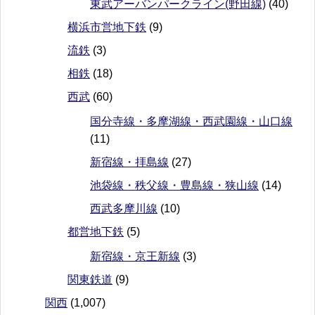
東武アーバンパークライン(野田線)
(40)
横浜市営地下鉄
(9)
流鉄
(3)
相鉄
(18)
西武
(60)
国分寺線・多摩湖線・西武園線・山口線
(11)
新宿線・拝島線
(27)
池袋線・秩父線・豊島線・狭山線
(14)
西武多摩川線
(10)
都営地下鉄
(5)
新宿線・京王新線
(3)
関東鉄道
(9)
関西
(1,007)