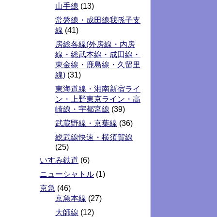
山手線
(13)
常磐線・成田線我孫子支
線
(41)
房総各線(外房線・内房
線・総武本線・成田線・
東金線・鹿島線・久留里
線)
(31)
東海道線・湘南新宿ライ
ン・上野東京ライン・高
崎線・宇都宮線
(39)
武蔵野線・京葉線
(36)
総武線快速・横須賀線
(25)
いすみ鉄道
(6)
ニューシャトル
(1)
京急
(46)
京急本線
(27)
大師線
(12)