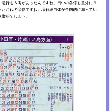
、急行も６両があったんですね。日中の各停も意外に６
った時代の産物ですね。増解結自体が全国的に減ってい
象徴的でしょう。