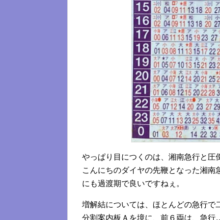
やっぱり目につくのは、湘南急行と圧
こんにちのダイヤの先鞭となった湘南
にも過渡期で良いですねぇ。
増解結については、ほとんどの急行で
分割案内板Ａを境に、前６両は、急行