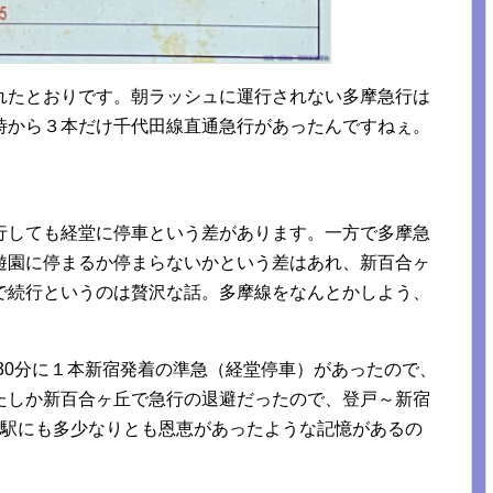
れたとおりです。朝ラッシュに運行されない多摩急行は
時から３本だけ千代田線直通急行があったんですねぇ。
行しても経堂に停車という差があります。一方で多摩急
遊園に停まるか停まらないかという差はあれ、新百合ヶ
で続行というのは贅沢な話。多摩線をなんとかしよう、
は30分に１本新宿発着の準急（経堂停車）があったので、
たしか新百合ヶ丘で急行の退避だったので、登戸～新宿
車駅にも多少なりとも恩恵があったような記憶があるの