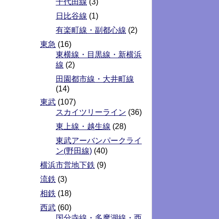
千代田線
(3)
日比谷線
(1)
有楽町線・副都心線
(2)
東急
(16)
東横線・目黒線・新横浜
線
(2)
田園都市線・大井町線
(14)
東武
(107)
スカイツリーライン
(36)
東上線・越生線
(28)
東武アーバンパークライ
ン(野田線)
(40)
横浜市営地下鉄
(9)
流鉄
(3)
相鉄
(18)
西武
(60)
国分寺線・多摩湖線・西