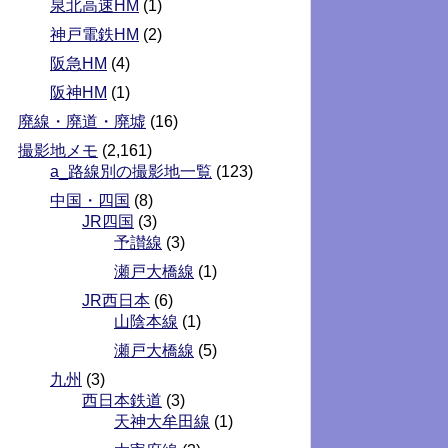
泉北高速HM
(1)
神戸電鉄HM
(2)
阪急HM
(4)
阪神HM
(1)
廃線・廃道・廃墟
(16)
撮影地メモ
(2,161)
a_路線別の撮影地一覧
(123)
中国・四国
(8)
JR四国
(3)
予讃線
(3)
瀬戸大橋線
(1)
JR西日本
(6)
山陰本線
(1)
瀬戸大橋線
(5)
九州
(3)
西日本鉄道
(3)
天神大牟田線
(1)