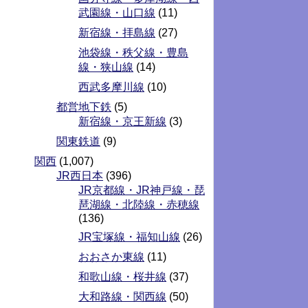
武園線・山口線
(11)
新宿線・拝島線
(27)
池袋線・秩父線・豊島
線・狭山線
(14)
西武多摩川線
(10)
都営地下鉄
(5)
新宿線・京王新線
(3)
関東鉄道
(9)
関西
(1,007)
JR西日本
(396)
JR京都線・JR神戸線・琵
琶湖線・北陸線・赤穂線
(136)
JR宝塚線・福知山線
(26)
おおさか東線
(11)
和歌山線・桜井線
(37)
大和路線・関西線
(50)