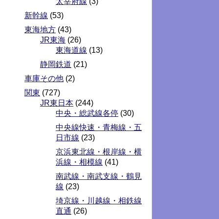
太宰府線
(3)
新幹線
(53)
東海地方
(43)
JR東海
(26)
東海道線
(13)
静岡鉄道
(21)
車庫その他
(2)
関東
(727)
JR東日本
(244)
中央・総武線各停
(30)
中央線快速・青梅線・五
日市線
(23)
京浜東北線・根岸線・横
浜線・相模線
(41)
南武線・南武支線・鶴見
線
(23)
埼京線・川越線・相鉄線
直通
(26)