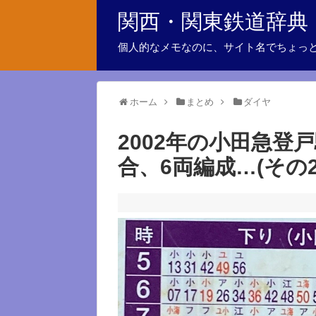
関西・関東鉄道辞典
個人的なメモなのに、サイト名でちょっ
ホーム
まとめ
ダイヤ
2002年の小田急登
合、6両編成…(その2