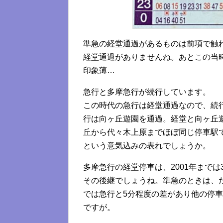
準急の経堂通過があるものは前項で触
経堂通過がありませんね。あとこの当
印象薄…
急行と多摩急行が続行しています。
この時代の急行は経堂通過なので、続
行は向ヶ丘遊園を通過。経堂と向ヶ丘
丘から代々木上原までほぼ同じ停車駅
という意気込みの表れでしょうか。
多摩急行の経堂停車は、2001年まで
その後継でしょうね。準急のときは、
では急行と5分程度の差があり他の停
ですが。