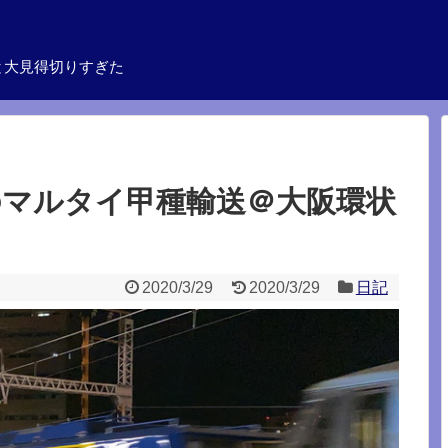
と大見得切りすぎた
引のマルタイ甲種輸送＠大阪環状
2020/3/29
2020/3/29
日記