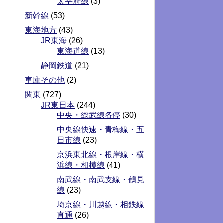
太宰府線
(3)
新幹線
(53)
東海地方
(43)
JR東海
(26)
東海道線
(13)
静岡鉄道
(21)
車庫その他
(2)
関東
(727)
JR東日本
(244)
中央・総武線各停
(30)
中央線快速・青梅線・五
日市線
(23)
京浜東北線・根岸線・横
浜線・相模線
(41)
南武線・南武支線・鶴見
線
(23)
埼京線・川越線・相鉄線
直通
(26)