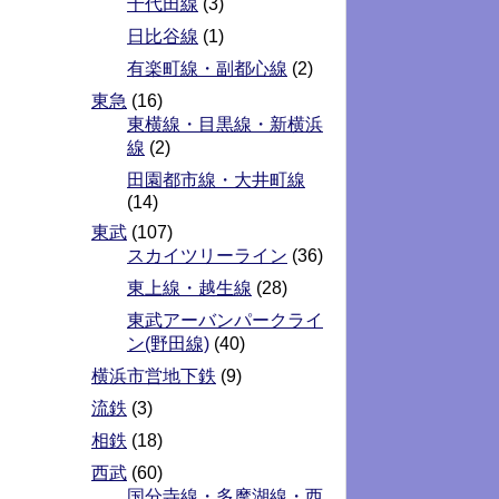
千代田線
(3)
日比谷線
(1)
有楽町線・副都心線
(2)
東急
(16)
東横線・目黒線・新横浜
線
(2)
田園都市線・大井町線
(14)
東武
(107)
スカイツリーライン
(36)
東上線・越生線
(28)
東武アーバンパークライ
ン(野田線)
(40)
横浜市営地下鉄
(9)
流鉄
(3)
相鉄
(18)
西武
(60)
国分寺線・多摩湖線・西