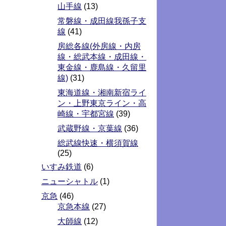
山手線
(13)
常磐線・成田線我孫子支
線
(41)
房総各線(外房線・内房
線・総武本線・成田線・
東金線・鹿島線・久留里
線)
(31)
東海道線・湘南新宿ライ
ン・上野東京ライン・高
崎線・宇都宮線
(39)
武蔵野線・京葉線
(36)
総武線快速・横須賀線
(25)
いすみ鉄道
(6)
ニューシャトル
(1)
京急
(46)
京急本線
(27)
大師線
(12)