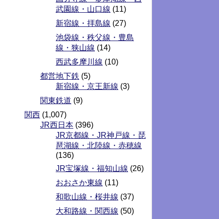
武園線・山口線
(11)
新宿線・拝島線
(27)
池袋線・秩父線・豊島
線・狭山線
(14)
西武多摩川線
(10)
都営地下鉄
(5)
新宿線・京王新線
(3)
関東鉄道
(9)
関西
(1,007)
JR西日本
(396)
JR京都線・JR神戸線・琵
琶湖線・北陸線・赤穂線
(136)
JR宝塚線・福知山線
(26)
おおさか東線
(11)
和歌山線・桜井線
(37)
大和路線・関西線
(50)