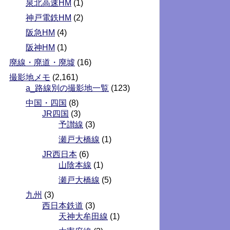
泉北高速HM
(1)
神戸電鉄HM
(2)
阪急HM
(4)
阪神HM
(1)
廃線・廃道・廃墟
(16)
撮影地メモ
(2,161)
a_路線別の撮影地一覧
(123)
中国・四国
(8)
JR四国
(3)
予讃線
(3)
瀬戸大橋線
(1)
JR西日本
(6)
山陰本線
(1)
瀬戸大橋線
(5)
九州
(3)
西日本鉄道
(3)
天神大牟田線
(1)