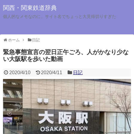
関西・関東鉄道辞典
個人的なメモなのに、サイト名でちょっと大見得切りすぎた
ホーム
日記
緊急事態宣言の翌日正午ごろ、人がかなり少な
い大阪駅を歩いた動画
2020/4/10
2020/4/11
日記