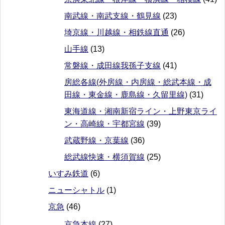
南武線・南武支線・鶴見線
(23)
埼京線・川越線・相鉄線直通
(26)
山手線
(13)
常磐線・成田線我孫子支線
(41)
房総各線(外房線・内房線・総武本線・成
田線・東金線・鹿島線・久留里線)
(31)
東海道線・湘南新宿ライン・上野東京ライ
ン・高崎線・宇都宮線
(39)
武蔵野線・京葉線
(36)
総武線快速・横須賀線
(25)
いすみ鉄道
(6)
ニューシャトル
(1)
京急
(46)
京急本線
(27)