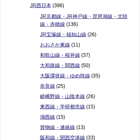
JR西日本
(396)
JR京都線・JR神戸線・琵琶湖線・北陸
線・赤穂線
(136)
JR宝塚線・福知山線
(26)
おおさか東線
(11)
和歌山線・桜井線
(37)
大和路線・関西線
(50)
大阪環状線・ゆめ咲線
(35)
奈良線
(25)
嵯峨野線・山陰本線
(26)
東西線・学研都市線
(15)
湖西線
(15)
貨物線・連絡線
(13)
阪和線・関西空港線
(33)