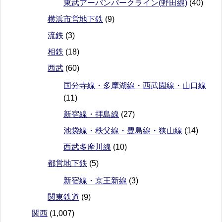
東武アーバンパークライン(野田線)
(40)
横浜市営地下鉄
(9)
流鉄
(3)
相鉄
(18)
西武
(60)
国分寺線・多摩湖線・西武園線・山口線
(11)
新宿線・拝島線
(27)
池袋線・秩父線・豊島線・狭山線
(14)
西武多摩川線
(10)
都営地下鉄
(5)
新宿線・京王新線
(3)
関東鉄道
(9)
関西
(1,007)