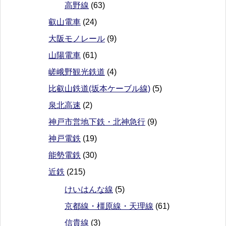
高野線
(63)
叡山電車
(24)
大阪モノレール
(9)
山陽電車
(61)
嵯峨野観光鉄道
(4)
比叡山鉄道(坂本ケーブル線)
(5)
泉北高速
(2)
神戸市営地下鉄・北神急行
(9)
神戸電鉄
(19)
能勢電鉄
(30)
近鉄
(215)
けいはんな線
(5)
京都線・橿原線・天理線
(61)
信貴線
(3)