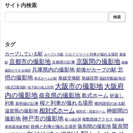
サイト内検索
タグ
カーブしている駅
スカイツリーと列車が撮れる場所
カーブと勾配
乗換
京阪間の撮影地
京都市の撮影地
京都府の記事
駅
俯瞰
北
兵庫県内の撮影地
前後がカーブの駅
撮影ができる場所
摂の撮影地
単線交換駅
単線区間
国鉄型配線(単式
単式ホームの駅
大阪市の撮影地
大阪府
+島式2面3線)
地下鉄の地上区間
内の撮影地
奈良県の撮影地
島式ホーム
折返し
桜と列車が撮れる場所
列車
新幹線の記事
構内踏切のある駅
相対式ホーム
神姫間の
滋賀県の撮影地
相対式・高架ホーム
神戸市の撮影地
撮影地
複数路線アクセス
複々線区間
跨線橋
阪奈間
阪和間の撮影地
鉄橋と列車が撮れる場所
車両基地最寄駅