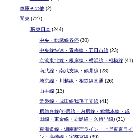
車庫その他
(2)
関東
(727)
JR東日本
(244)
中央・総武線各停
(30)
中央線快速・青梅線・五日市線
(23)
京浜東北線・根岸線・横浜線・相模線
(41)
南武線・南武支線・鶴見線
(23)
埼京線・川越線・相鉄線直通
(26)
山手線
(13)
常磐線・成田線我孫子支線
(41)
房総各線(外房線・内房線・総武本線・成
田線・東金線・鹿島線・久留里線)
(31)
東海道線・湘南新宿ライン・上野東京ライ
ン・高崎線・宇都宮線
(39)