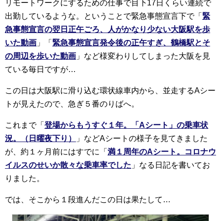
リモートワークにするための仕事で目下17日くらい連続で
出勤しているような。ということで緊急事態宣言下で「
緊
急事態宣言の翌日正午ごろ、人がかなり少ない大阪駅を歩
いた動画
」「
緊急事態宣言発令後の正午すぎ、鶴橋駅とそ
の周辺を歩いた動画
」など様変わりしてしまった大阪を見
ている毎日ですが…
この日は大阪駅に滑り込む環状線車内から、並走するAシー
トが見えたので、急ぎ５番のりばへ。
これまで「
登場からもうすぐ１年。「Aシート」の乗車状
況。（日曜夜下り）
」などAシートの様子を見てきました
が、約１ヶ月前にはすでに「
満１周年のAシート。コロナウ
イルスのせいか散々な乗車率でした
」なる日記を書いてお
りました。
では、そこから１段進んだこの日は果たして…