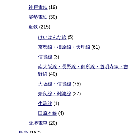
神戸電鉄
(19)
能勢電鉄
(30)
近鉄
(215)
けいはんな線
(5)
京都線・橿原線・天理線
(61)
信貴線
(3)
南大阪線・長野線・御所線・道明寺線・吉
野線
(40)
大阪線・信貴線
(75)
奈良線・難波線
(37)
生駒線
(1)
田原本線
(4)
阪堺電車
(20)
阪急
(187)