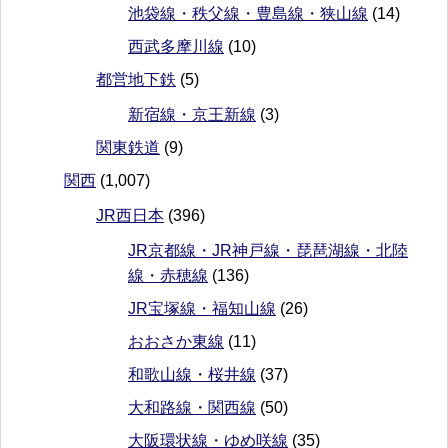
池袋線・秩父線・豊島線・狭山線
(14)
西武多摩川線
(10)
都営地下鉄
(5)
新宿線・京王新線
(3)
関東鉄道
(9)
関西
(1,007)
JR西日本
(396)
JR京都線・JR神戸線・琵琶湖線・北陸
線・赤穂線
(136)
JR宝塚線・福知山線
(26)
おおさか東線
(11)
和歌山線・桜井線
(37)
大和路線・関西線
(50)
大阪環状線・ゆめ咲線
(35)