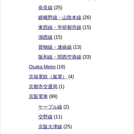
奈良線
(25)
嵯峨野線・山陰本線
(26)
東西線・学研都市線
(15)
湖西線
(15)
貨物線・連絡線
(13)
阪和線・関西空港線
(33)
Osaka Metro
(18)
京福電鉄（嵐電）
(4)
京都市交通局
(1)
京阪電車
(99)
ケーブル線
(2)
交野線
(11)
京阪大津線
(25)