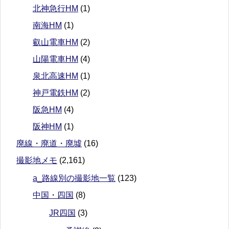
北神急行HM
(1)
南海HM
(1)
叡山電車HM
(2)
山陽電車HM
(4)
泉北高速HM
(1)
神戸電鉄HM
(2)
阪急HM
(4)
阪神HM
(1)
廃線・廃道・廃墟
(16)
撮影地メモ
(2,161)
a_路線別の撮影地一覧
(123)
中国・四国
(8)
JR四国
(3)