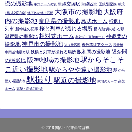
摂の撮影地
単線交換駅
単線区間
国鉄型配線(単式
単式ホームの駅
大阪市の撮影地
大阪府
+島式2面3線)
地下鉄の地上区間
内の撮影地
奈良県の撮影地
島式ホーム
折返し
桜と列車が撮れる場所
列車
新幹線の記事
構内踏切のある駅
相対式ホーム
神姫間の
滋賀県の撮影地
相対式・高架ホーム
神戸市の撮影地
撮影地
複数路線アクセス
複々線区間
跨線橋
阪奈間
阪和間の撮影地
鉄橋と列車が撮れる場所
車両基地最寄駅
駅からそこそ
阪神地域の撮影地
の撮影地
こ近い撮影地
駅からやや遠い撮影地
駅から
駅撮り
駅近の撮影地
遠い撮影地
高架
駅間のカーブ
ホーム
高架・島式2面4線
© 2016
関西・関東鉄道辞典
.