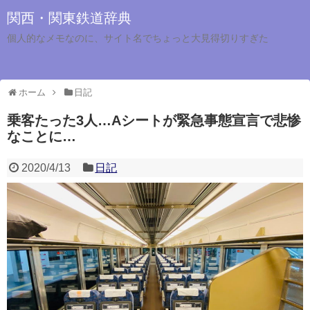
関西・関東鉄道辞典
個人的なメモなのに、サイト名でちょっと大見得切りすぎた
ホーム
日記
乗客たった3人…Aシートが緊急事態宣言で悲惨
なことに…
2020/4/13
日記