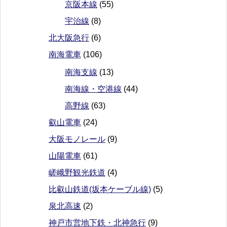
京阪本線
(55)
宇治線
(8)
北大阪急行
(6)
南海電車
(106)
南海支線
(13)
南海線・空港線
(44)
高野線
(63)
叡山電車
(24)
大阪モノレール
(9)
山陽電車
(61)
嵯峨野観光鉄道
(4)
比叡山鉄道(坂本ケーブル線)
(5)
泉北高速
(2)
神戸市営地下鉄・北神急行
(9)