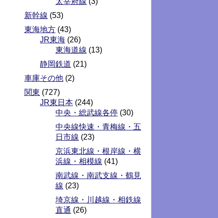
太宰府線
(3)
新幹線
(53)
東海地方
(43)
JR東海
(26)
東海道線
(13)
静岡鉄道
(21)
車庫その他
(2)
関東
(727)
JR東日本
(244)
中央・総武線各停
(30)
中央線快速・青梅線・五
日市線
(23)
京浜東北線・根岸線・横
浜線・相模線
(41)
南武線・南武支線・鶴見
線
(23)
埼京線・川越線・相鉄線
直通
(26)