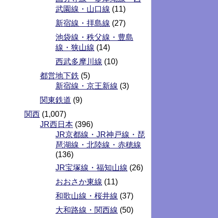
武園線・山口線
(11)
新宿線・拝島線
(27)
池袋線・秩父線・豊島
線・狭山線
(14)
西武多摩川線
(10)
都営地下鉄
(5)
新宿線・京王新線
(3)
関東鉄道
(9)
関西
(1,007)
JR西日本
(396)
JR京都線・JR神戸線・琵
琶湖線・北陸線・赤穂線
(136)
JR宝塚線・福知山線
(26)
おおさか東線
(11)
和歌山線・桜井線
(37)
大和路線・関西線
(50)