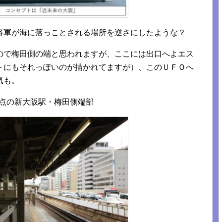
将軍が海に落っことされる場所を逆さにしたような？
ので梅田側の端と思われますが、ここには出口へよエス
トにもそれっぽいのが描かれてますが）、このＵＦＯへ
気も。
年時点の新大阪駅・梅田側端部