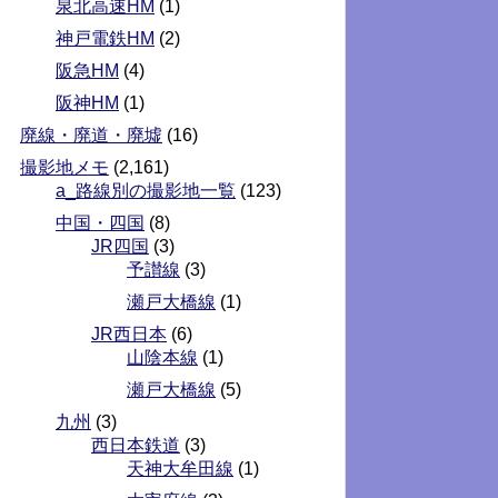
泉北高速HM
(1)
神戸電鉄HM
(2)
阪急HM
(4)
阪神HM
(1)
廃線・廃道・廃墟
(16)
撮影地メモ
(2,161)
a_路線別の撮影地一覧
(123)
中国・四国
(8)
JR四国
(3)
予讃線
(3)
瀬戸大橋線
(1)
JR西日本
(6)
山陰本線
(1)
瀬戸大橋線
(5)
九州
(3)
西日本鉄道
(3)
天神大牟田線
(1)