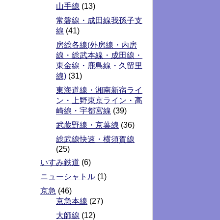
山手線
(13)
常磐線・成田線我孫子支
線
(41)
房総各線(外房線・内房
線・総武本線・成田線・
東金線・鹿島線・久留里
線)
(31)
東海道線・湘南新宿ライ
ン・上野東京ライン・高
崎線・宇都宮線
(39)
武蔵野線・京葉線
(36)
総武線快速・横須賀線
(25)
いすみ鉄道
(6)
ニューシャトル
(1)
京急
(46)
京急本線
(27)
大師線
(12)