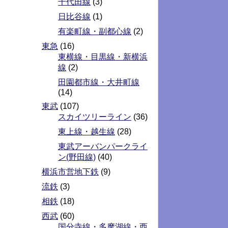
千代田線
(3)
日比谷線
(1)
有楽町線・副都心線
(2)
東急
(16)
東横線・目黒線・新横浜
線
(2)
田園都市線・大井町線
(14)
東武
(107)
スカイツリーライン
(36)
東上線・越生線
(28)
東武アーバンパークライ
ン(野田線)
(40)
横浜市営地下鉄
(9)
流鉄
(3)
相鉄
(18)
西武
(60)
国分寺線・多摩湖線・西