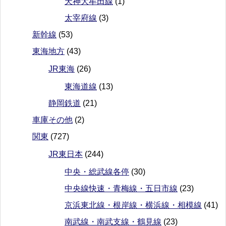
天神大牟田線
(1)
太宰府線
(3)
新幹線
(53)
東海地方
(43)
JR東海
(26)
東海道線
(13)
静岡鉄道
(21)
車庫その他
(2)
関東
(727)
JR東日本
(244)
中央・総武線各停
(30)
中央線快速・青梅線・五日市線
(23)
京浜東北線・根岸線・横浜線・相模線
(41)
南武線・南武支線・鶴見線
(23)