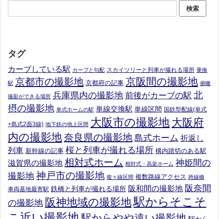
タグ
カーブしている駅
スカイツリーと列車が撮れる場所
カーブと勾配
乗換
京阪間の撮影地
京都市の撮影地
京都府の記事
駅
俯瞰
北
兵庫県内の撮影地
前後がカーブの駅
撮影ができる場所
摂の撮影地
単線交換駅
単線区間
国鉄型配線(単式
単式ホームの駅
大阪市の撮影地
大阪府
+島式2面3線)
地下鉄の地上区間
内の撮影地
奈良県の撮影地
島式ホーム
折返し
桜と列車が撮れる場所
列車
新幹線の記事
構内踏切のある駅
相対式ホーム
神姫間の
滋賀県の撮影地
相対式・高架ホーム
神戸市の撮影地
撮影地
複数路線アクセス
複々線区間
跨線橋
阪奈間
阪和間の撮影地
鉄橋と列車が撮れる場所
車両基地最寄駅
駅からそこそ
阪神地域の撮影地
の撮影地
こ近い撮影地
駅からやや遠い撮影地