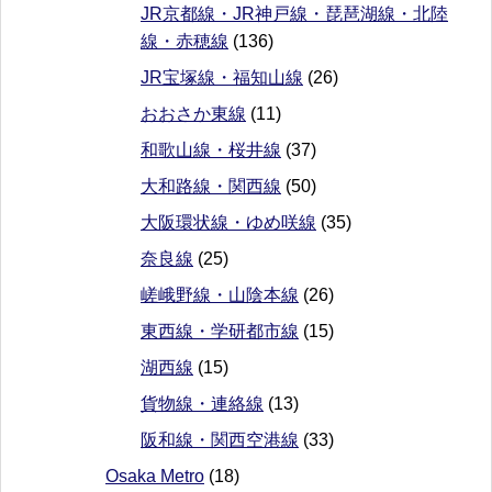
JR京都線・JR神戸線・琵琶湖線・北陸
線・赤穂線
(136)
JR宝塚線・福知山線
(26)
おおさか東線
(11)
和歌山線・桜井線
(37)
大和路線・関西線
(50)
大阪環状線・ゆめ咲線
(35)
奈良線
(25)
嵯峨野線・山陰本線
(26)
東西線・学研都市線
(15)
湖西線
(15)
貨物線・連絡線
(13)
阪和線・関西空港線
(33)
Osaka Metro
(18)