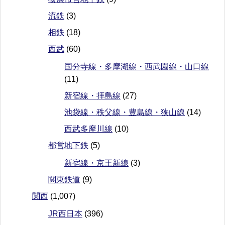
流鉄
(3)
相鉄
(18)
西武
(60)
国分寺線・多摩湖線・西武園線・山口線
(11)
新宿線・拝島線
(27)
池袋線・秩父線・豊島線・狭山線
(14)
西武多摩川線
(10)
都営地下鉄
(5)
新宿線・京王新線
(3)
関東鉄道
(9)
関西
(1,007)
JR西日本
(396)