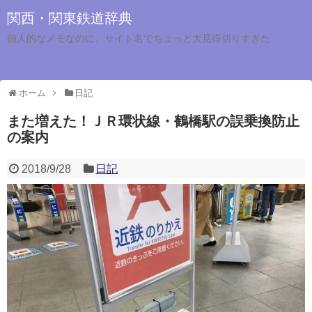
関西・関東鉄道辞典
個人的なメモなのに、サイト名でちょっと大見得切りすぎた
ホーム
日記
また増えた！ＪＲ環状線・鶴橋駅の誤乗換防止
の案内
2018/9/28
日記