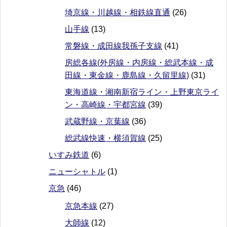
埼京線・川越線・相鉄線直通
(26)
山手線
(13)
常磐線・成田線我孫子支線
(41)
房総各線(外房線・内房線・総武本線・成
田線・東金線・鹿島線・久留里線)
(31)
東海道線・湘南新宿ライン・上野東京ライ
ン・高崎線・宇都宮線
(39)
武蔵野線・京葉線
(36)
総武線快速・横須賀線
(25)
いすみ鉄道
(6)
ニューシャトル
(1)
京急
(46)
京急本線
(27)
大師線
(12)