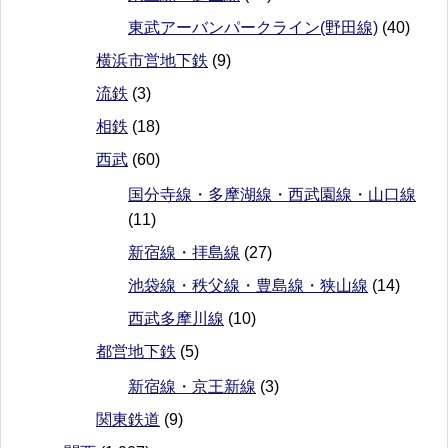
東武アーバンパークライン(野田線)
(40)
横浜市営地下鉄
(9)
流鉄
(3)
相鉄
(18)
西武
(60)
国分寺線・多摩湖線・西武園線・山口線
(11)
新宿線・拝島線
(27)
池袋線・秩父線・豊島線・狭山線
(14)
西武多摩川線
(10)
都営地下鉄
(5)
新宿線・京王新線
(3)
関東鉄道
(9)