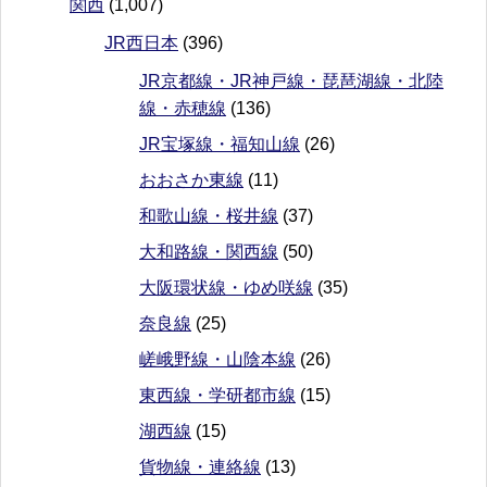
関西
(1,007)
JR西日本
(396)
JR京都線・JR神戸線・琵琶湖線・北陸
線・赤穂線
(136)
JR宝塚線・福知山線
(26)
おおさか東線
(11)
和歌山線・桜井線
(37)
大和路線・関西線
(50)
大阪環状線・ゆめ咲線
(35)
奈良線
(25)
嵯峨野線・山陰本線
(26)
東西線・学研都市線
(15)
湖西線
(15)
貨物線・連絡線
(13)