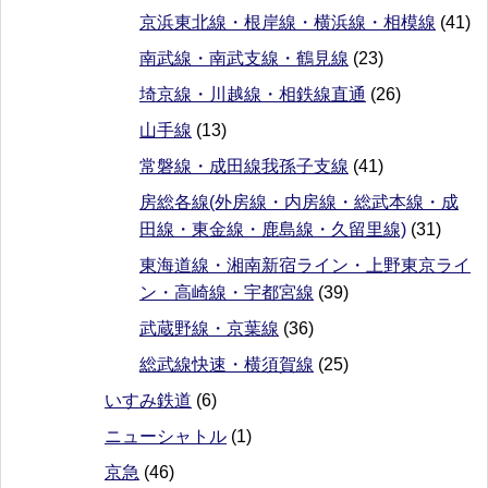
京浜東北線・根岸線・横浜線・相模線
(41)
南武線・南武支線・鶴見線
(23)
埼京線・川越線・相鉄線直通
(26)
山手線
(13)
常磐線・成田線我孫子支線
(41)
房総各線(外房線・内房線・総武本線・成
田線・東金線・鹿島線・久留里線)
(31)
東海道線・湘南新宿ライン・上野東京ライ
ン・高崎線・宇都宮線
(39)
武蔵野線・京葉線
(36)
総武線快速・横須賀線
(25)
いすみ鉄道
(6)
ニューシャトル
(1)
京急
(46)