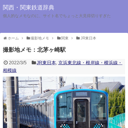
関西・関東鉄道辞典
個人的なメモなのに、サイト名でちょっと大見得切りすぎた
ホーム
撮影地メモ
関東
JR東日本
撮影地メモ：北茅ヶ崎駅
2022/3/5
JR東日本
,
京浜東北線・根岸線・横浜線・
相模線