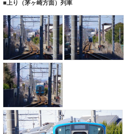
■上り（茅ヶ崎方面）列車