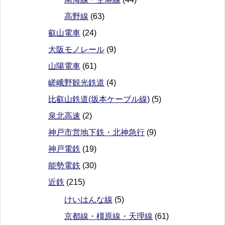
高野線
(63)
叡山電車
(24)
大阪モノレール
(9)
山陽電車
(61)
嵯峨野観光鉄道
(4)
比叡山鉄道(坂本ケーブル線)
(5)
泉北高速
(2)
神戸市営地下鉄・北神急行
(9)
神戸電鉄
(19)
能勢電鉄
(30)
近鉄
(215)
けいはんな線
(5)
京都線・橿原線・天理線
(61)