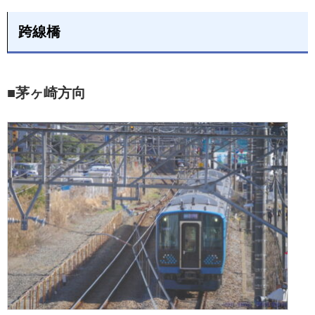
跨線橋
■茅ヶ崎方向