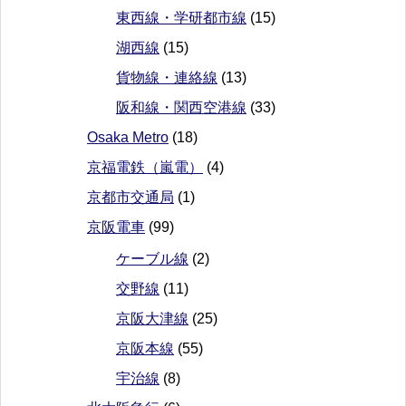
東西線・学研都市線
(15)
湖西線
(15)
貨物線・連絡線
(13)
阪和線・関西空港線
(33)
Osaka Metro
(18)
京福電鉄（嵐電）
(4)
京都市交通局
(1)
京阪電車
(99)
ケーブル線
(2)
交野線
(11)
京阪大津線
(25)
京阪本線
(55)
宇治線
(8)