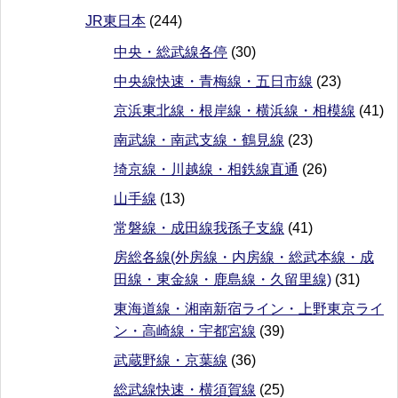
JR東日本
(244)
中央・総武線各停
(30)
中央線快速・青梅線・五日市線
(23)
京浜東北線・根岸線・横浜線・相模線
(41)
南武線・南武支線・鶴見線
(23)
埼京線・川越線・相鉄線直通
(26)
山手線
(13)
常磐線・成田線我孫子支線
(41)
房総各線(外房線・内房線・総武本線・成
田線・東金線・鹿島線・久留里線)
(31)
東海道線・湘南新宿ライン・上野東京ライ
ン・高崎線・宇都宮線
(39)
武蔵野線・京葉線
(36)
総武線快速・横須賀線
(25)