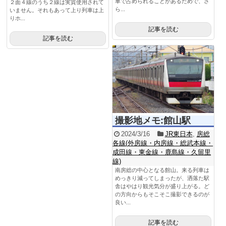
車で占められることがあるためで、さ
２面４線のうち２線は実質使用されて
ら...
いません。それもあって上り列車は上
りホ...
記事を読む
記事を読む
撮影地メモ:館山駅
2024/3/16
JR東日本
,
房総
各線(外房線・内房線・総武本線・
成田線・東金線・鹿島線・久留里
線)
南房総の中心となる館山。来る列車は
めっきり減ってしまったが、洒落た駅
舎はやはり観光気分が盛り上がる。ど
の方向からもそこそこ撮影できるのが
良い...
記事を読む