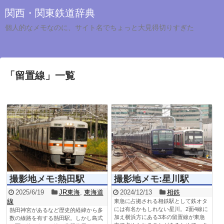
関西・関東鉄道辞典
個人的なメモなのに、サイト名でちょっと大見得切りすぎた
「
留置線
」
一覧
撮影地メモ:熱田駅
撮影地メモ:星川駅
2025/6/19
JR東海
,
東海道
2024/12/13
相鉄
線
東急に占拠される相鉄駅として鉄オタ
には有名かもしれない星川。2面4線に
熱田神宮があるなど歴史的経緯から多
加え横浜方にある3本の留置線が東急
数の線路を有する熱田駅。しかし島式