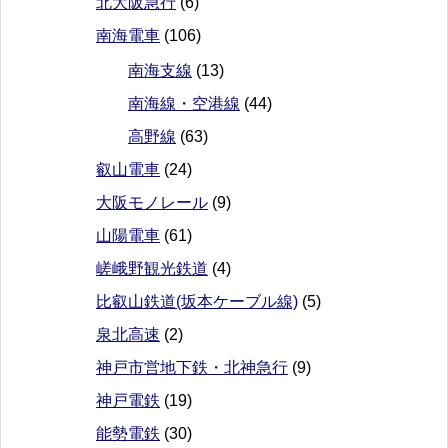
北大阪急行
(6)
南海電車
(106)
南海支線
(13)
南海線・空港線
(44)
高野線
(63)
叡山電車
(24)
大阪モノレール
(9)
山陽電車
(61)
嵯峨野観光鉄道
(4)
比叡山鉄道(坂本ケーブル線)
(5)
泉北高速
(2)
神戸市営地下鉄・北神急行
(9)
神戸電鉄
(19)
能勢電鉄
(30)