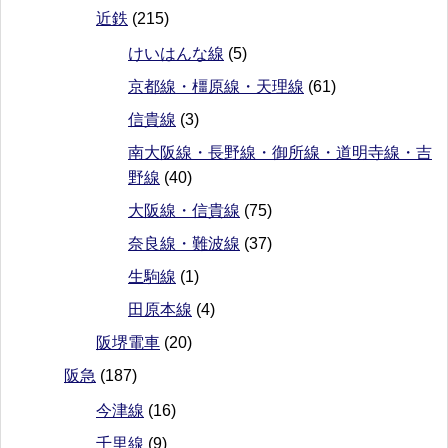
近鉄
(215)
けいはんな線
(5)
京都線・橿原線・天理線
(61)
信貴線
(3)
南大阪線・長野線・御所線・道明寺線・吉
野線
(40)
大阪線・信貴線
(75)
奈良線・難波線
(37)
生駒線
(1)
田原本線
(4)
阪堺電車
(20)
阪急
(187)
今津線
(16)
千里線
(9)