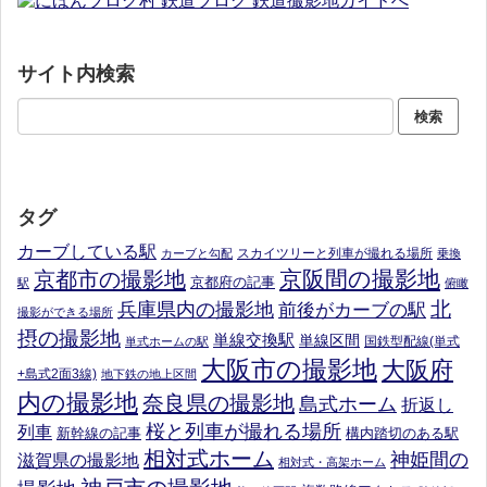
サイト内検索
タグ
カーブしている駅
スカイツリーと列車が撮れる場所
カーブと勾配
乗換
京阪間の撮影地
京都市の撮影地
京都府の記事
駅
俯瞰
北
兵庫県内の撮影地
前後がカーブの駅
撮影ができる場所
摂の撮影地
単線交換駅
単線区間
国鉄型配線(単式
単式ホームの駅
大阪市の撮影地
大阪府
+島式2面3線)
地下鉄の地上区間
内の撮影地
奈良県の撮影地
島式ホーム
折返し
桜と列車が撮れる場所
列車
新幹線の記事
構内踏切のある駅
相対式ホーム
神姫間の
滋賀県の撮影地
相対式・高架ホーム