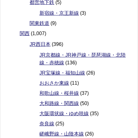
都営地下鉄
(5)
新宿線・京王新線
(3)
関東鉄道
(9)
関西
(1,007)
JR西日本
(396)
JR京都線・JR神戸線・琵琶湖線・北陸
線・赤穂線
(136)
JR宝塚線・福知山線
(26)
おおさか東線
(11)
和歌山線・桜井線
(37)
大和路線・関西線
(50)
大阪環状線・ゆめ咲線
(35)
奈良線
(25)
嵯峨野線・山陰本線
(26)