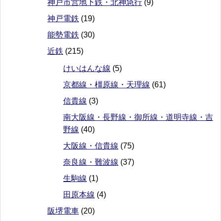
神戸市営地下鉄・北神急行
(9)
神戸電鉄
(19)
能勢電鉄
(30)
近鉄
(215)
けいはんな線
(5)
京都線・橿原線・天理線
(61)
信貴線
(3)
南大阪線・長野線・御所線・道明寺線・吉
野線
(40)
大阪線・信貴線
(75)
奈良線・難波線
(37)
生駒線
(1)
田原本線
(4)
阪堺電車
(20)