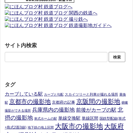
サイト内検索
タグ
カーブしている駅
スカイツリーと列車が撮れる場所
カーブと勾配
乗換
京阪間の撮影地
京都市の撮影地
京都府の記事
駅
俯瞰
北
兵庫県内の撮影地
前後がカーブの駅
撮影ができる場所
摂の撮影地
単線交換駅
単線区間
国鉄型配線(単式
単式ホームの駅
大阪市の撮影地
大阪府
+島式2面3線)
地下鉄の地上区間