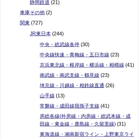
静岡鉄道
(21)
車庫その他
(2)
関東
(727)
JR東日本
(244)
中央・総武線各停
(30)
中央線快速・青梅線・五日市線
(23)
京浜東北線・根岸線・横浜線・相模線
(41)
南武線・南武支線・鶴見線
(23)
埼京線・川越線・相鉄線直通
(26)
山手線
(13)
常磐線・成田線我孫子支線
(41)
房総各線(外房線・内房線・総武本線・成
田線・東金線・鹿島線・久留里線)
(31)
東海道線・湘南新宿ライン・上野東京ライ