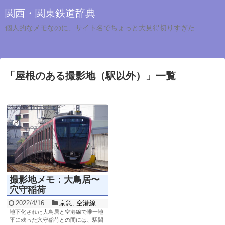
関西・関東鉄道辞典
個人的なメモなのに、サイト名でちょっと大見得切りすぎた
「
屋根のある撮影地（駅以外）
」
一覧
撮影地メモ：大鳥居〜
穴守稲荷
2022/4/16
京急
,
空港線
地下化された大鳥居と空港線で唯一地
平に残った穴守稲荷との間には、駅間