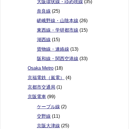
大阪環状線・ゆめ咲線
(35)
奈良線
(25)
嵯峨野線・山陰本線
(26)
東西線・学研都市線
(15)
湖西線
(15)
貨物線・連絡線
(13)
阪和線・関西空港線
(33)
Osaka Metro
(18)
京福電鉄（嵐電）
(4)
京都市交通局
(1)
京阪電車
(99)
ケーブル線
(2)
交野線
(11)
京阪大津線
(25)