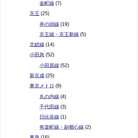
金町線
(7)
京王
(25)
井の頭線
(19)
京王線・京王新線
(5)
北総線
(14)
小田急
(52)
小田原線
(52)
新京成
(25)
東京メトロ
(9)
丸の内線
(4)
千代田線
(3)
日比谷線
(1)
有楽町線・副都心線
(2)
東急
(16)