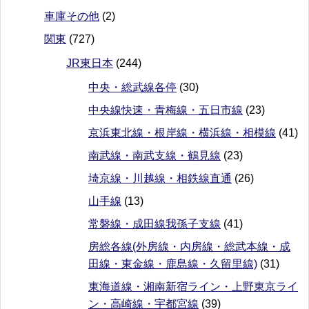
車庫その他
(2)
関東
(727)
JR東日本
(244)
中央・総武線各停
(30)
中央線快速・青梅線・五日市線
(23)
京浜東北線・根岸線・横浜線・相模線
(41)
南武線・南武支線・鶴見線
(23)
埼京線・川越線・相鉄線直通
(26)
山手線
(13)
常磐線・成田線我孫子支線
(41)
房総各線(外房線・内房線・総武本線・成
田線・東金線・鹿島線・久留里線)
(31)
東海道線・湘南新宿ライン・上野東京ライ
ン・高崎線・宇都宮線
(39)