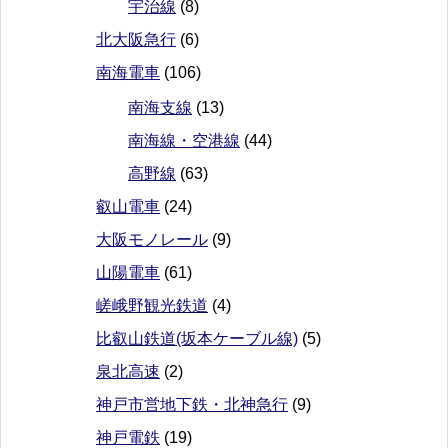
宇治線
(8)
北大阪急行
(6)
南海電車
(106)
南海支線
(13)
南海線・空港線
(44)
高野線
(63)
叡山電車
(24)
大阪モノレール
(9)
山陽電車
(61)
嵯峨野観光鉄道
(4)
比叡山鉄道(坂本ケーブル線)
(5)
泉北高速
(2)
神戸市営地下鉄・北神急行
(9)
神戸電鉄
(19)