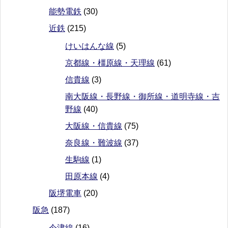
能勢電鉄
(30)
近鉄
(215)
けいはんな線
(5)
京都線・橿原線・天理線
(61)
信貴線
(3)
南大阪線・長野線・御所線・道明寺線・吉
野線
(40)
大阪線・信貴線
(75)
奈良線・難波線
(37)
生駒線
(1)
田原本線
(4)
阪堺電車
(20)
阪急
(187)
今津線
(16)