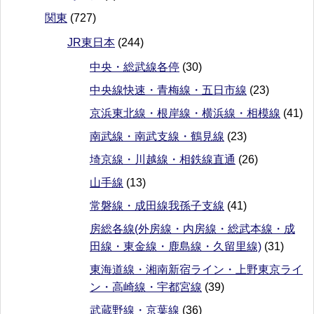
関東
(727)
JR東日本
(244)
中央・総武線各停
(30)
中央線快速・青梅線・五日市線
(23)
京浜東北線・根岸線・横浜線・相模線
(41)
南武線・南武支線・鶴見線
(23)
埼京線・川越線・相鉄線直通
(26)
山手線
(13)
常磐線・成田線我孫子支線
(41)
房総各線(外房線・内房線・総武本線・成
田線・東金線・鹿島線・久留里線)
(31)
東海道線・湘南新宿ライン・上野東京ライ
ン・高崎線・宇都宮線
(39)
武蔵野線・京葉線
(36)