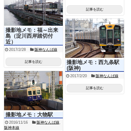
記事を読む
撮影地メモ：福～出来
島（淀川西岸踏切付
近）
2017/2/28
阪神なんば線
撮影地メモ：西九条駅
記事を読む
(阪神)
2017/2/20
阪神なんば線
記事を読む
撮影地メモ：大物駅
2016/11/16
阪神なんば線
,
阪神本線