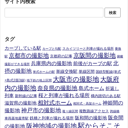
サイト内検索
タグ
カーブしている駅
スカイツリーと列車が撮れる場所
カーブと勾配
乗換
京阪間の撮影地
京都市の撮影地
京都府の記事
駅
俯瞰
北
兵庫県内の撮影地
前後がカーブの駅
撮影ができる場所
摂の撮影地
単線交換駅
単線区間
国鉄型配線(単式
単式ホームの駅
大阪市の撮影地
大阪府
+島式2面3線)
地下鉄の地上区間
内の撮影地
奈良県の撮影地
島式ホーム
折返し
桜と列車が撮れる場所
列車
新幹線の記事
構内踏切のある駅
相対式ホーム
神姫間の
滋賀県の撮影地
相対式・高架ホーム
神戸市の撮影地
撮影地
複数路線アクセス
複々線区間
跨線橋
阪奈間
阪和間の撮影地
鉄橋と列車が撮れる場所
車両基地最寄駅
駅からそこそ
阪神地域の撮影地
の撮影地