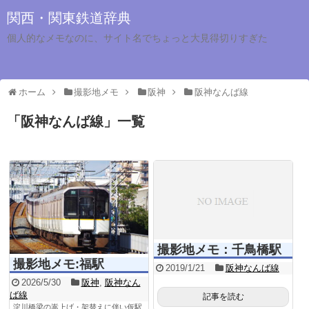
関西・関東鉄道辞典
個人的なメモなのに、サイト名でちょっと大見得切りすぎた
ホーム
撮影地メモ
阪神
阪神なんば線
「
阪神なんば線
」
一覧
撮影地メモ：千鳥橋駅
撮影地メモ:福駅
2019/1/21
阪神なんば線
2026/5/30
阪神
,
阪神なん
ば線
記事を読む
淀川橋梁の嵩上げ・架替えに伴い仮駅