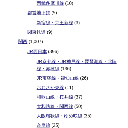
西武多摩川線
(10)
都営地下鉄
(5)
新宿線・京王新線
(3)
関東鉄道
(9)
関西
(1,007)
JR西日本
(396)
JR京都線・JR神戸線・琵琶湖線・北陸
線・赤穂線
(136)
JR宝塚線・福知山線
(26)
おおさか東線
(11)
和歌山線・桜井線
(37)
大和路線・関西線
(50)
大阪環状線・ゆめ咲線
(35)
奈良線
(25)