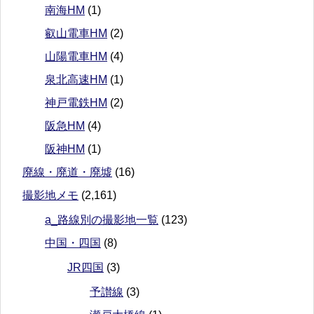
南海HM
(1)
叡山電車HM
(2)
山陽電車HM
(4)
泉北高速HM
(1)
神戸電鉄HM
(2)
阪急HM
(4)
阪神HM
(1)
廃線・廃道・廃墟
(16)
撮影地メモ
(2,161)
a_路線別の撮影地一覧
(123)
中国・四国
(8)
JR四国
(3)
予讃線
(3)