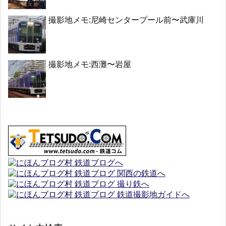
撮影地メモ:尼崎センタープール前〜武庫川
撮影地メモ:西灘〜岩屋