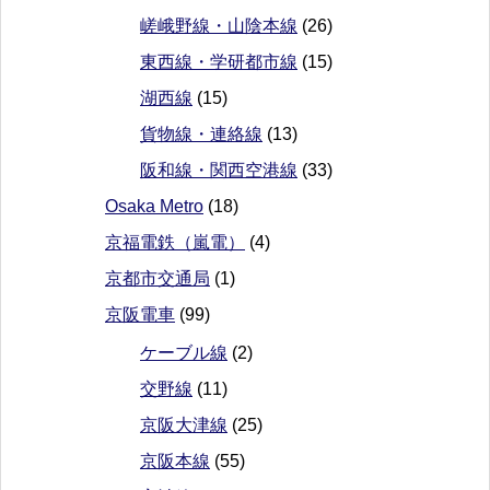
嵯峨野線・山陰本線
(26)
東西線・学研都市線
(15)
湖西線
(15)
貨物線・連絡線
(13)
阪和線・関西空港線
(33)
Osaka Metro
(18)
京福電鉄（嵐電）
(4)
京都市交通局
(1)
京阪電車
(99)
ケーブル線
(2)
交野線
(11)
京阪大津線
(25)
京阪本線
(55)