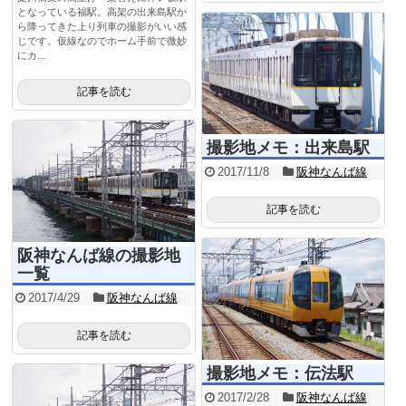
となっている福駅。高架の出来島駅か
ら降ってきた上り列車の撮影がいい感
じです。仮線なのでホーム手前で微妙
にカ...
記事を読む
撮影地メモ：出来島駅
2017/11/8
阪神なんば線
記事を読む
阪神なんば線の撮影地
一覧
2017/4/29
阪神なんば線
記事を読む
撮影地メモ：伝法駅
2017/2/28
阪神なんば線