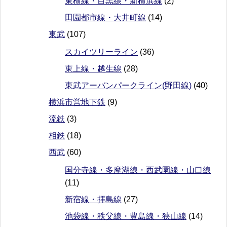
東横線・目黒線・新横浜線
(2)
田園都市線・大井町線
(14)
東武
(107)
スカイツリーライン
(36)
東上線・越生線
(28)
東武アーバンパークライン(野田線)
(40)
横浜市営地下鉄
(9)
流鉄
(3)
相鉄
(18)
西武
(60)
国分寺線・多摩湖線・西武園線・山口線
(11)
新宿線・拝島線
(27)
池袋線・秩父線・豊島線・狭山線
(14)