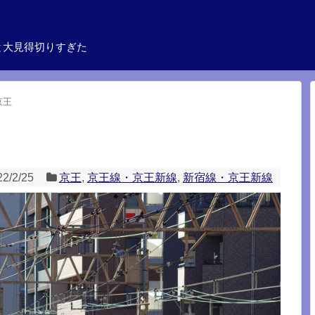
と大見得切りすぎた
京王
22/2/25
京王
,
京王線・京王新線
,
新宿線・京王新線