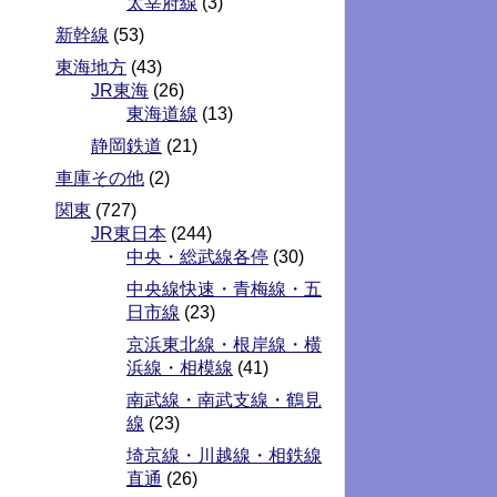
太宰府線
(3)
新幹線
(53)
東海地方
(43)
JR東海
(26)
東海道線
(13)
静岡鉄道
(21)
車庫その他
(2)
関東
(727)
JR東日本
(244)
中央・総武線各停
(30)
中央線快速・青梅線・五
日市線
(23)
京浜東北線・根岸線・横
浜線・相模線
(41)
南武線・南武支線・鶴見
線
(23)
埼京線・川越線・相鉄線
直通
(26)