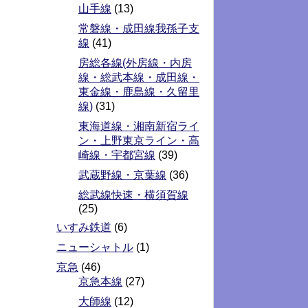
山手線
(13)
常磐線・成田線我孫子支
線
(41)
房総各線(外房線・内房
線・総武本線・成田線・
東金線・鹿島線・久留里
線)
(31)
東海道線・湘南新宿ライ
ン・上野東京ライン・高
崎線・宇都宮線
(39)
武蔵野線・京葉線
(36)
総武線快速・横須賀線
(25)
いすみ鉄道
(6)
ニューシャトル
(1)
京急
(46)
京急本線
(27)
大師線
(12)