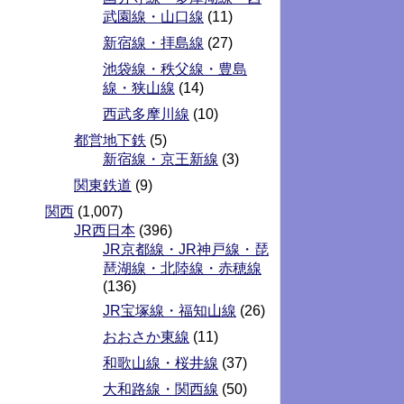
武園線・山口線
(11)
新宿線・拝島線
(27)
池袋線・秩父線・豊島
線・狭山線
(14)
西武多摩川線
(10)
都営地下鉄
(5)
新宿線・京王新線
(3)
関東鉄道
(9)
関西
(1,007)
JR西日本
(396)
JR京都線・JR神戸線・琵
琶湖線・北陸線・赤穂線
(136)
JR宝塚線・福知山線
(26)
おおさか東線
(11)
和歌山線・桜井線
(37)
大和路線・関西線
(50)