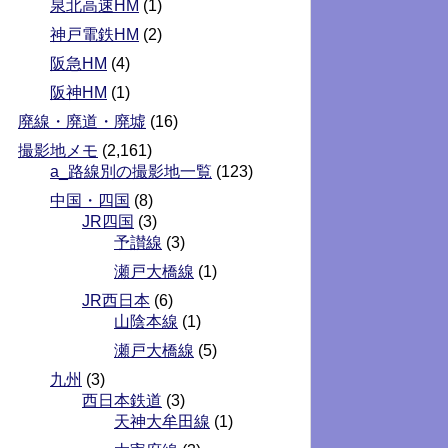
泉北高速HM
(1)
神戸電鉄HM
(2)
阪急HM
(4)
阪神HM
(1)
廃線・廃道・廃墟
(16)
撮影地メモ
(2,161)
a_路線別の撮影地一覧
(123)
中国・四国
(8)
JR四国
(3)
予讃線
(3)
瀬戸大橋線
(1)
JR西日本
(6)
山陰本線
(1)
瀬戸大橋線
(5)
九州
(3)
西日本鉄道
(3)
天神大牟田線
(1)