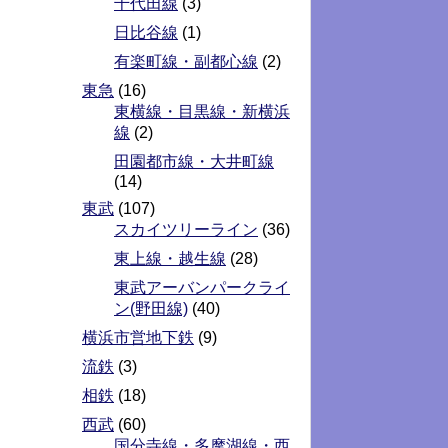
千代田線
(3)
日比谷線
(1)
有楽町線・副都心線
(2)
東急
(16)
東横線・目黒線・新横浜
線
(2)
田園都市線・大井町線
(14)
東武
(107)
スカイツリーライン
(36)
東上線・越生線
(28)
東武アーバンパークライ
ン(野田線)
(40)
横浜市営地下鉄
(9)
流鉄
(3)
相鉄
(18)
西武
(60)
国分寺線・多摩湖線・西