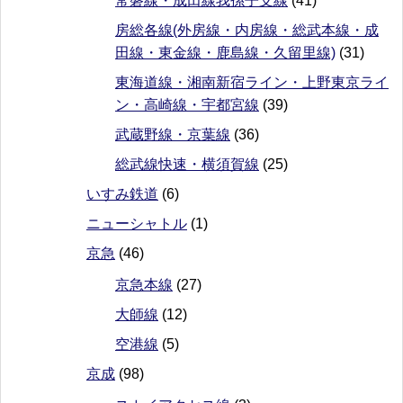
常磐線・成田線我孫子支線
(41)
房総各線(外房線・内房線・総武本線・成
田線・東金線・鹿島線・久留里線)
(31)
東海道線・湘南新宿ライン・上野東京ライ
ン・高崎線・宇都宮線
(39)
武蔵野線・京葉線
(36)
総武線快速・横須賀線
(25)
いすみ鉄道
(6)
ニューシャトル
(1)
京急
(46)
京急本線
(27)
大師線
(12)
空港線
(5)
京成
(98)