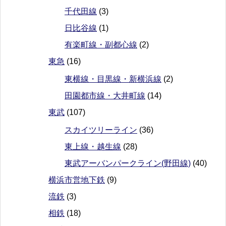
千代田線
(3)
日比谷線
(1)
有楽町線・副都心線
(2)
東急
(16)
東横線・目黒線・新横浜線
(2)
田園都市線・大井町線
(14)
東武
(107)
スカイツリーライン
(36)
東上線・越生線
(28)
東武アーバンパークライン(野田線)
(40)
横浜市営地下鉄
(9)
流鉄
(3)
相鉄
(18)