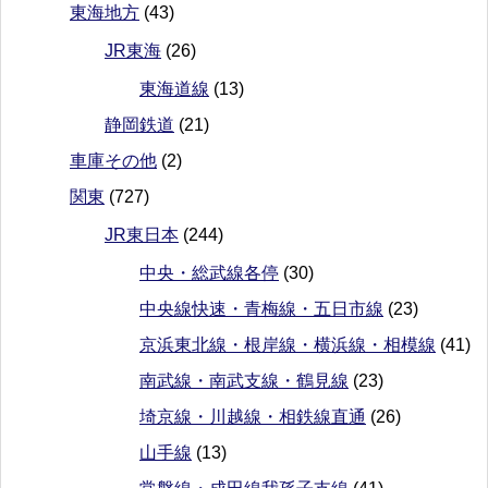
東海地方
(43)
JR東海
(26)
東海道線
(13)
静岡鉄道
(21)
車庫その他
(2)
関東
(727)
JR東日本
(244)
中央・総武線各停
(30)
中央線快速・青梅線・五日市線
(23)
京浜東北線・根岸線・横浜線・相模線
(41)
南武線・南武支線・鶴見線
(23)
埼京線・川越線・相鉄線直通
(26)
山手線
(13)