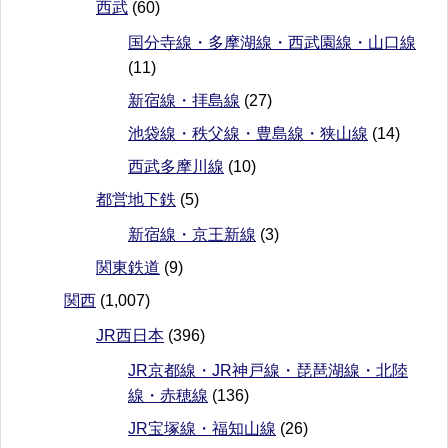
西武
(60)
国分寺線・多摩湖線・西武園線・山口線
(11)
新宿線・拝島線
(27)
池袋線・秩父線・豊島線・狭山線
(14)
西武多摩川線
(10)
都営地下鉄
(5)
新宿線・京王新線
(3)
関東鉄道
(9)
関西
(1,007)
JR西日本
(396)
JR京都線・JR神戸線・琵琶湖線・北陸
線・赤穂線
(136)
JR宝塚線・福知山線
(26)