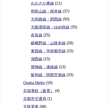
おおさか東線
(11)
和歌山線・桜井線
(37)
大和路線・関西線
(50)
大阪環状線・ゆめ咲線
(35)
奈良線
(25)
嵯峨野線・山陰本線
(26)
東西線・学研都市線
(15)
湖西線
(15)
貨物線・連絡線
(13)
阪和線・関西空港線
(33)
Osaka Metro
(18)
京福電鉄（嵐電）
(4)
京都市交通局
(1)
京阪電車
(99)