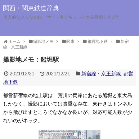
関西・関東鉄道辞典
個人的なメモなのに、サイト名でちょっと大見得切りすぎた
ホーム
撮影地メモ
関東
都営地下鉄
新宿
線・京王新線
撮影地メモ：船堀駅
2021/12/21
2021/12/21
新宿線・京王新線
,
都営
地下鉄
都営新宿線の地上駅は、荒川の両岸にあたる船堀と東大島
しかなく、撮影においては貴重な存在。東行きはトンネル
から飛び出すところでなかなか良いが、対応可能人数が少
ないのがネック。