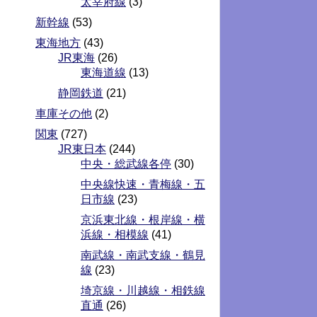
太宰府線
(3)
新幹線
(53)
東海地方
(43)
JR東海
(26)
東海道線
(13)
静岡鉄道
(21)
車庫その他
(2)
関東
(727)
JR東日本
(244)
中央・総武線各停
(30)
中央線快速・青梅線・五
日市線
(23)
京浜東北線・根岸線・横
浜線・相模線
(41)
南武線・南武支線・鶴見
線
(23)
埼京線・川越線・相鉄線
直通
(26)