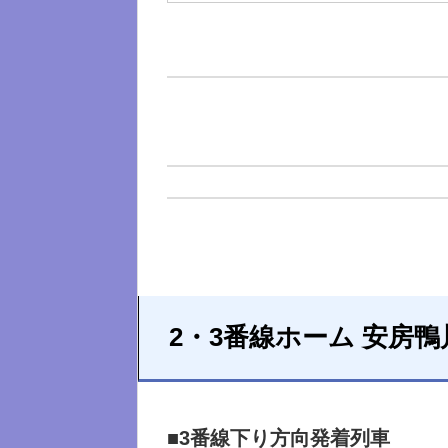
2・3番線ホーム 安房鴨
■3番線下り方向発着列車