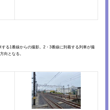
する1番線からの撮影。2・3番線に到着する列車が撮
進方向となる。