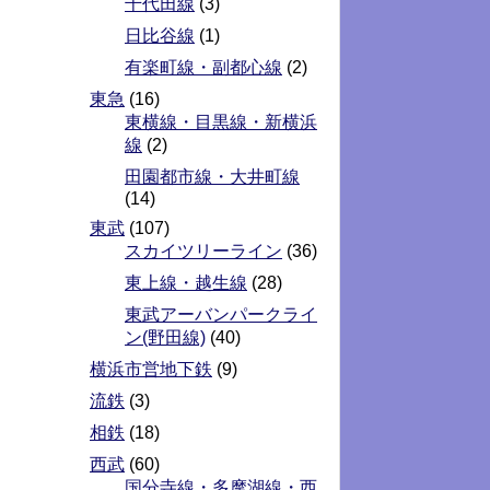
千代田線
(3)
日比谷線
(1)
有楽町線・副都心線
(2)
東急
(16)
東横線・目黒線・新横浜
線
(2)
田園都市線・大井町線
(14)
東武
(107)
スカイツリーライン
(36)
東上線・越生線
(28)
東武アーバンパークライ
ン(野田線)
(40)
横浜市営地下鉄
(9)
流鉄
(3)
相鉄
(18)
西武
(60)
国分寺線・多摩湖線・西