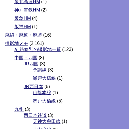
泉北高速HM
(1)
神戸電鉄HM
(2)
阪急HM
(4)
阪神HM
(1)
廃線・廃道・廃墟
(16)
撮影地メモ
(2,161)
a_路線別の撮影地一覧
(123)
中国・四国
(8)
JR四国
(3)
予讃線
(3)
瀬戸大橋線
(1)
JR西日本
(6)
山陰本線
(1)
瀬戸大橋線
(5)
九州
(3)
西日本鉄道
(3)
天神大牟田線
(1)