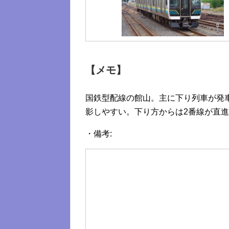
【メモ】
国鉄型配線の館山。主に下り列車が発車
影しやすい。下り方からは2番線が直
・備考: