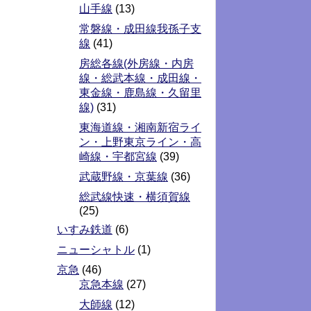
山手線
(13)
常磐線・成田線我孫子支
線
(41)
房総各線(外房線・内房
線・総武本線・成田線・
東金線・鹿島線・久留里
線)
(31)
東海道線・湘南新宿ライ
ン・上野東京ライン・高
崎線・宇都宮線
(39)
武蔵野線・京葉線
(36)
総武線快速・横須賀線
(25)
いすみ鉄道
(6)
ニューシャトル
(1)
京急
(46)
京急本線
(27)
大師線
(12)