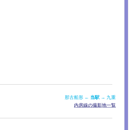
那古船形 ←
当駅
→ 九重
内房線の撮影地一覧