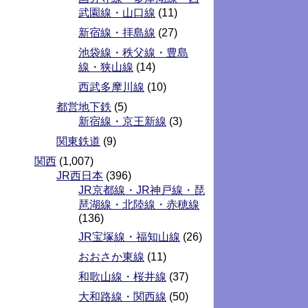
武園線・山口線
(11)
新宿線・拝島線
(27)
池袋線・秩父線・豊島
線・狭山線
(14)
西武多摩川線
(10)
都営地下鉄
(5)
新宿線・京王新線
(3)
関東鉄道
(9)
関西
(1,007)
JR西日本
(396)
JR京都線・JR神戸線・琵
琶湖線・北陸線・赤穂線
(136)
JR宝塚線・福知山線
(26)
おおさか東線
(11)
和歌山線・桜井線
(37)
大和路線・関西線
(50)