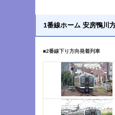
1番線ホーム 安房鴨川
■2番線下り方向発着列車