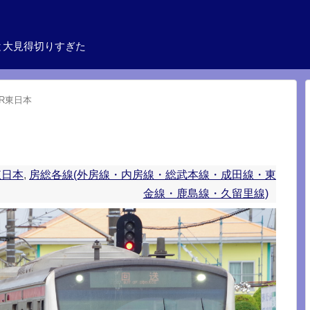
と大見得切りすぎた
JR東日本
東日本
,
房総各線(外房線・内房線・総武本線・成田線・東
金線・鹿島線・久留里線)