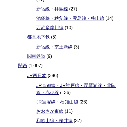
新宿線・拝島線
(27)
池袋線・秩父線・豊島線・狭山線
(14)
西武多摩川線
(10)
都営地下鉄
(5)
新宿線・京王新線
(3)
関東鉄道
(9)
関西
(1,007)
JR西日本
(396)
JR京都線・JR神戸線・琵琶湖線・北陸
線・赤穂線
(136)
JR宝塚線・福知山線
(26)
おおさか東線
(11)
和歌山線・桜井線
(37)