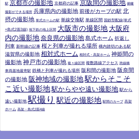
京阪間の撮影地
京都市の撮影地
京都府の記事
駅
俯瞰
北
兵庫県内の撮影地
前後がカーブの駅
撮影ができる場所
摂の撮影地
単線交換駅
単線区間
国鉄型配線(単式
単式ホームの駅
大阪市の撮影地
大阪府
+島式2面3線)
地下鉄の地上区間
内の撮影地
奈良県の撮影地
島式ホーム
折返し
桜と列車が撮れる場所
列車
新幹線の記事
構内踏切のある駅
相対式ホーム
神姫間の
滋賀県の撮影地
相対式・高架ホーム
神戸市の撮影地
撮影地
複数路線アクセス
複々線区間
跨線橋
阪奈間
阪和間の撮影地
鉄橋と列車が撮れる場所
車両基地最寄駅
駅からそこそ
阪神地域の撮影地
の撮影地
こ近い撮影地
駅からやや遠い撮影地
駅から
駅撮り
駅近の撮影地
遠い撮影地
高架
駅間のカーブ
ホーム
高架・島式2面4線