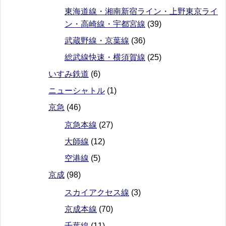
東海道線・湘南新宿ライン・上野東京ライ
ン・高崎線・宇都宮線
(39)
武蔵野線・京葉線
(36)
総武線快速・横須賀線
(25)
いすみ鉄道
(6)
ニューシャトル
(1)
京急
(46)
京急本線
(27)
大師線
(12)
空港線
(5)
京成
(98)
スカイアクセス線
(3)
京成本線
(70)
千葉線
(11)