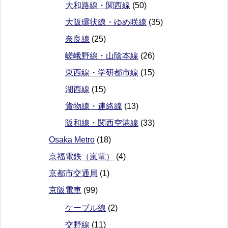
大和路線・関西線
(50)
大阪環状線・ゆめ咲線
(35)
奈良線
(25)
嵯峨野線・山陰本線
(26)
東西線・学研都市線
(15)
湖西線
(15)
貨物線・連絡線
(13)
阪和線・関西空港線
(33)
Osaka Metro
(18)
京福電鉄（嵐電）
(4)
京都市交通局
(1)
京阪電車
(99)
ケーブル線
(2)
交野線
(11)