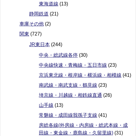
東海道線
(13)
静岡鉄道
(21)
車庫その他
(2)
関東
(727)
JR東日本
(244)
中央・総武線各停
(30)
中央線快速・青梅線・五日市線
(23)
京浜東北線・根岸線・横浜線・相模線
(41)
南武線・南武支線・鶴見線
(23)
埼京線・川越線・相鉄線直通
(26)
山手線
(13)
常磐線・成田線我孫子支線
(41)
房総各線(外房線・内房線・総武本線・成
田線・東金線・鹿島線・久留里線)
(31)