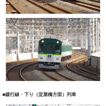
■緩行線・下り（淀屋橋方面）列車