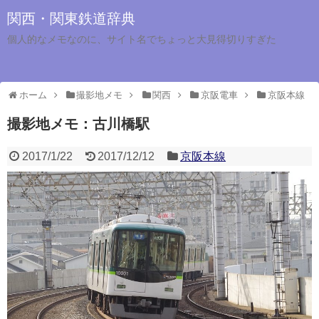
関西・関東鉄道辞典
個人的なメモなのに、サイト名でちょっと大見得切りすぎた
ホーム
撮影地メモ
関西
京阪電車
京阪本線
撮影地メモ：古川橋駅
2017/1/22
2017/12/12
京阪本線