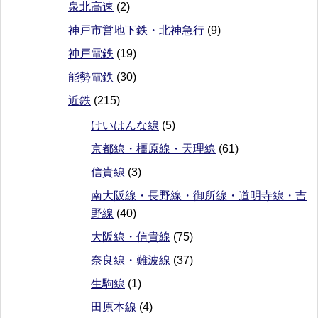
泉北高速
(2)
神戸市営地下鉄・北神急行
(9)
神戸電鉄
(19)
能勢電鉄
(30)
近鉄
(215)
けいはんな線
(5)
京都線・橿原線・天理線
(61)
信貴線
(3)
南大阪線・長野線・御所線・道明寺線・吉
野線
(40)
大阪線・信貴線
(75)
奈良線・難波線
(37)
生駒線
(1)
田原本線
(4)