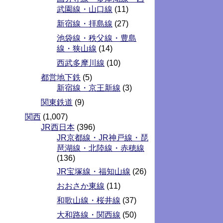
武園線・山口線
(11)
新宿線・拝島線
(27)
池袋線・秩父線・豊島
線・狭山線
(14)
西武多摩川線
(10)
都営地下鉄
(5)
新宿線・京王新線
(3)
関東鉄道
(9)
関西
(1,007)
JR西日本
(396)
JR京都線・JR神戸線・琵
琶湖線・北陸線・赤穂線
(136)
JR宝塚線・福知山線
(26)
おおさか東線
(11)
和歌山線・桜井線
(37)
大和路線・関西線
(50)