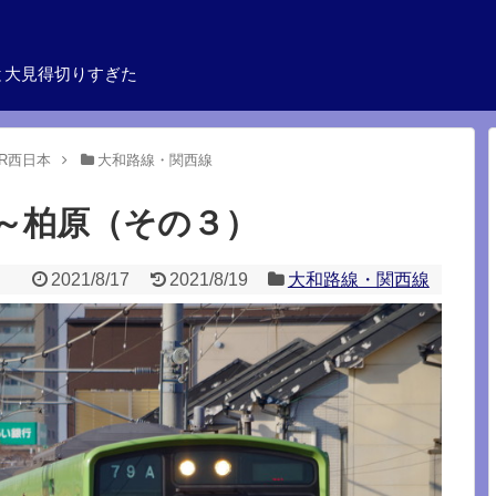
と大見得切りすぎた
JR西日本
大和路線・関西線
～柏原（その３）
2021/8/17
2021/8/19
大和路線・関西線