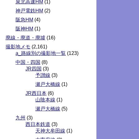
泉北高速HM
(1)
神戸電鉄HM
(2)
阪急HM
(4)
阪神HM
(1)
廃線・廃道・廃墟
(16)
撮影地メモ
(2,161)
a_路線別の撮影地一覧
(123)
中国・四国
(8)
JR四国
(3)
予讃線
(3)
瀬戸大橋線
(1)
JR西日本
(6)
山陰本線
(1)
瀬戸大橋線
(5)
九州
(3)
西日本鉄道
(3)
天神大牟田線
(1)