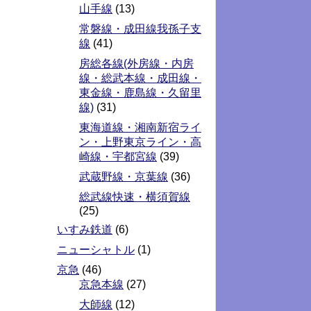
山手線
(13)
常磐線・成田線我孫子支
線
(41)
房総各線(外房線・内房
線・総武本線・成田線・
東金線・鹿島線・久留里
線)
(31)
東海道線・湘南新宿ライ
ン・上野東京ライン・高
崎線・宇都宮線
(39)
武蔵野線・京葉線
(36)
総武線快速・横須賀線
(25)
いすみ鉄道
(6)
ニューシャトル
(1)
京急
(46)
京急本線
(27)
大師線
(12)