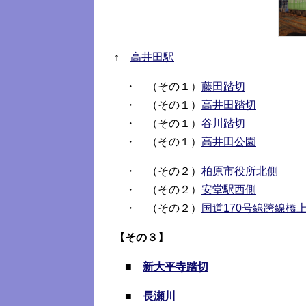
↑
高井田駅
・ （その１）
藤田踏切
・ （その１）
高井田踏切
・ （その１）
谷川踏切
・ （その１）
高井田公園
・ （その２）
柏原市役所北側
・ （その２）
安堂駅西側
・ （その２）
国道170号線跨線橋
【その３】
■
新大平寺踏切
■
長瀬川