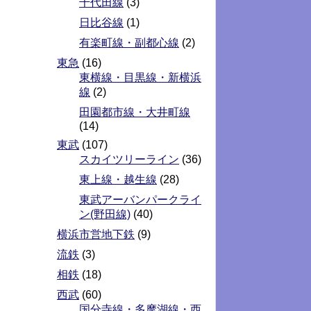
千代田線
(3)
日比谷線
(1)
有楽町線・副都心線
(2)
東急
(16)
東横線・目黒線・新横浜
線
(2)
田園都市線・大井町線
(14)
東武
(107)
スカイツリーライン
(36)
東上線・越生線
(28)
東武アーバンパークライ
ン(野田線)
(40)
横浜市営地下鉄
(9)
流鉄
(3)
相鉄
(18)
西武
(60)
国分寺線・多摩湖線・西