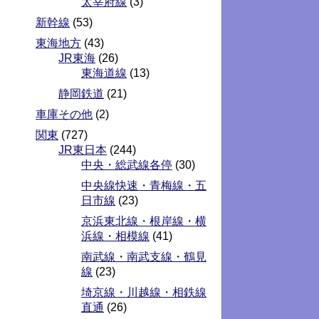
太宰府線
(3)
新幹線
(53)
東海地方
(43)
JR東海
(26)
東海道線
(13)
静岡鉄道
(21)
車庫その他
(2)
関東
(727)
JR東日本
(244)
中央・総武線各停
(30)
中央線快速・青梅線・五
日市線
(23)
京浜東北線・根岸線・横
浜線・相模線
(41)
南武線・南武支線・鶴見
線
(23)
埼京線・川越線・相鉄線
直通
(26)