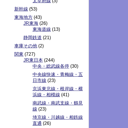
太宰府線
(3)
新幹線
(53)
東海地方
(43)
JR東海
(26)
東海道線
(13)
静岡鉄道
(21)
車庫その他
(2)
関東
(727)
JR東日本
(244)
中央・総武線各停
(30)
中央線快速・青梅線・五
日市線
(23)
京浜東北線・根岸線・横
浜線・相模線
(41)
南武線・南武支線・鶴見
線
(23)
埼京線・川越線・相鉄線
直通
(26)