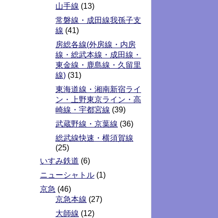
山手線
(13)
常磐線・成田線我孫子支
線
(41)
房総各線(外房線・内房
線・総武本線・成田線・
東金線・鹿島線・久留里
線)
(31)
東海道線・湘南新宿ライ
ン・上野東京ライン・高
崎線・宇都宮線
(39)
武蔵野線・京葉線
(36)
総武線快速・横須賀線
(25)
いすみ鉄道
(6)
ニューシャトル
(1)
京急
(46)
京急本線
(27)
大師線
(12)