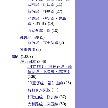
武園線・山口線
(11)
新宿線・拝島線
(27)
池袋線・秩父線・豊島
線・狭山線
(14)
西武多摩川線
(10)
都営地下鉄
(5)
新宿線・京王新線
(3)
関東鉄道
(9)
関西
(1,007)
JR西日本
(396)
JR京都線・JR神戸線・琵
琶湖線・北陸線・赤穂線
(136)
JR宝塚線・福知山線
(26)
おおさか東線
(11)
和歌山線・桜井線
(37)
大和路線・関西線
(50)