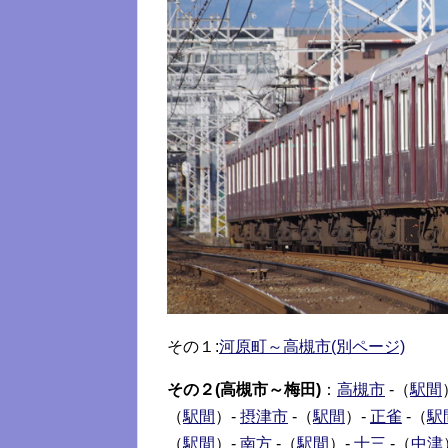
その１:
河原町～高槻市(別ページ)
その２(高槻市～梅田)
：
高槻市
-（
駅間
（
駅間
）-
摂津市
-（
駅間
）-
正雀
-（
駅
（
駅間
）-
南方
-（
駅間
）-
十三
-（
中津