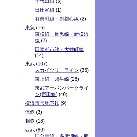
千代田線
(3)
日比谷線
(1)
有楽町線・副都心線
(2)
東急
(16)
東横線・目黒線・新横浜
線
(2)
田園都市線・大井町線
(14)
東武
(107)
スカイツリーライン
(36)
東上線・越生線
(28)
東武アーバンパークライ
ン(野田線)
(40)
横浜市営地下鉄
(9)
流鉄
(3)
相鉄
(18)
西武
(60)
国分寺線・多摩湖線・西