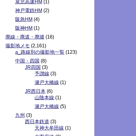
泉北高速HM
(1)
神戸電鉄HM
(2)
阪急HM
(4)
阪神HM
(1)
廃線・廃道・廃墟
(16)
撮影地メモ
(2,161)
a_路線別の撮影地一覧
(123)
中国・四国
(8)
JR四国
(3)
予讃線
(3)
瀬戸大橋線
(1)
JR西日本
(6)
山陰本線
(1)
瀬戸大橋線
(5)
九州
(3)
西日本鉄道
(3)
天神大牟田線
(1)