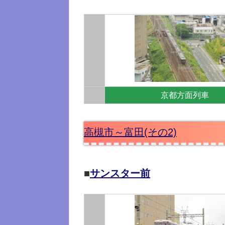
京都方面列車
高槻市～富田(その2)
■
サンスター前