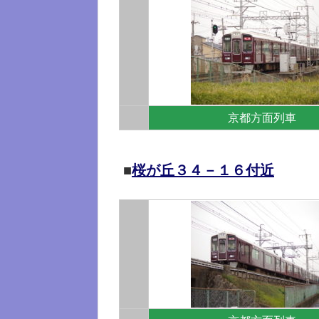
京都方面列車
■
桜が丘３４－１６付近