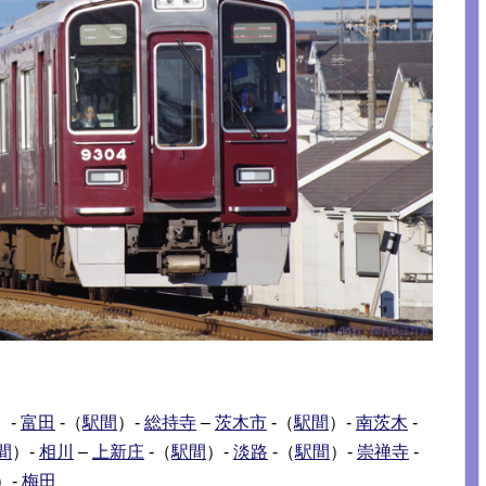
）-
富田
-（
駅間
）-
総持寺
–
茨木市
-（
駅間
）-
南茨木
-
間
）-
相川
–
上新庄
-（
駅間
）-
淡路
-（
駅間
）-
崇禅寺
-
）-
梅田