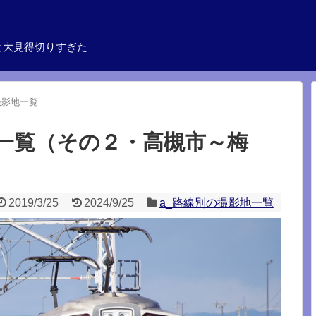
と大見得切りすぎた
撮影地一覧
一覧（その２・高槻市～梅
2019/3/25
2024/9/25
a_路線別の撮影地一覧