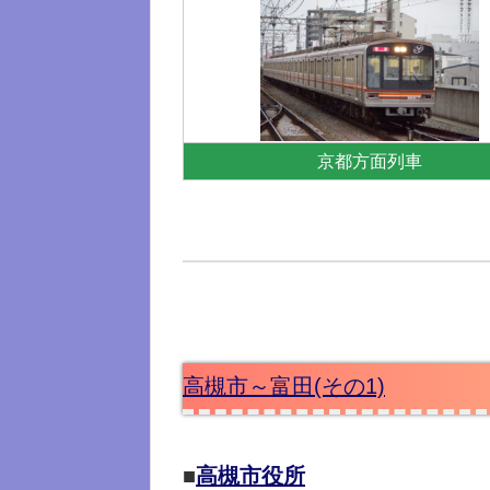
京都方面列車
高槻市～富田(その1)
■
高槻市役所