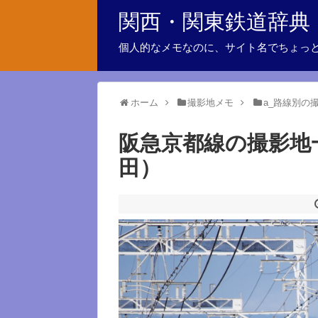
関西・関東鉄道辞典
個人的なメモなのに、サイト名でちょっ
ホーム
撮影地メモ
a_路線別の
阪急京都線の撮影地
田）