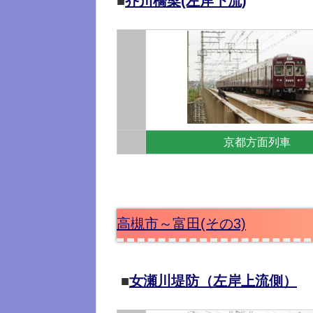
■
芥川橋梁(左岸下流)
京都方面列車
高槻市～富田(その3)
■
女瀬川堤防（左岸上流側）