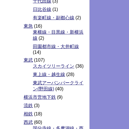
千代田線
(3)
日比谷線
(1)
有楽町線・副都心線
(2)
東急
(16)
東横線・目黒線・新横浜
線
(2)
田園都市線・大井町線
(14)
東武
(107)
スカイツリーライン
(36)
東上線・越生線
(28)
東武アーバンパークライ
ン(野田線)
(40)
横浜市営地下鉄
(9)
流鉄
(3)
相鉄
(18)
西武
(60)
国分寺線・多摩湖線・西