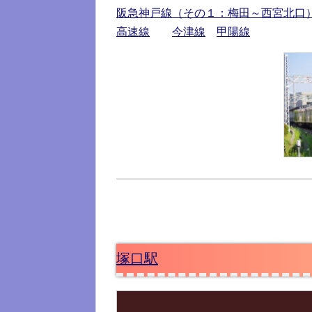
阪急神戸線（その１：梅田～西宮北口
高速線
今津線
甲陽線
塚口駅