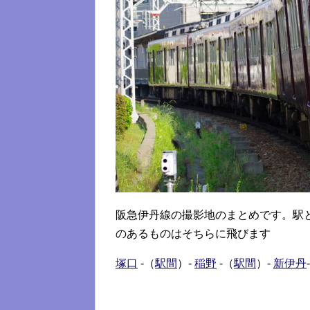
阪急伊丹線の撮影地のまとめです。駅
のあるものはそちらに飛びます
塚口
-（
駅間
）-
稲野
-（
駅間
）-
新伊丹