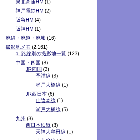
泉北高速HM
(1)
神戸電鉄HM
(2)
阪急HM
(4)
阪神HM
(1)
廃線・廃道・廃墟
(16)
撮影地メモ
(2,161)
a_路線別の撮影地一覧
(123)
中国・四国
(8)
JR四国
(3)
予讃線
(3)
瀬戸大橋線
(1)
JR西日本
(6)
山陰本線
(1)
瀬戸大橋線
(5)
九州
(3)
西日本鉄道
(3)
天神大牟田線
(1)