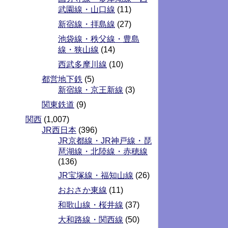
武園線・山口線
(11)
新宿線・拝島線
(27)
池袋線・秩父線・豊島
線・狭山線
(14)
西武多摩川線
(10)
都営地下鉄
(5)
新宿線・京王新線
(3)
関東鉄道
(9)
関西
(1,007)
JR西日本
(396)
JR京都線・JR神戸線・琵
琶湖線・北陸線・赤穂線
(136)
JR宝塚線・福知山線
(26)
おおさか東線
(11)
和歌山線・桜井線
(37)
大和路線・関西線
(50)