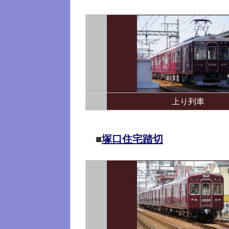
上り列車
■
塚口住宅踏切