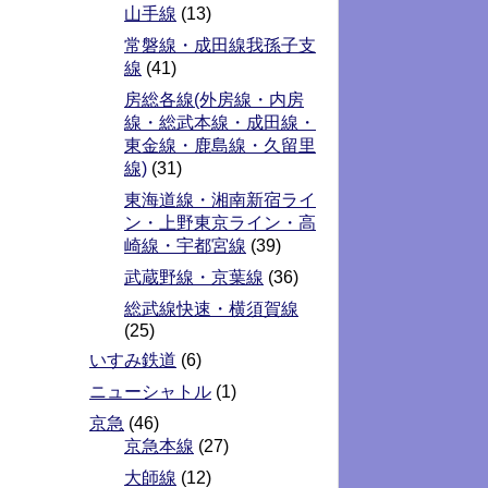
山手線
(13)
常磐線・成田線我孫子支
線
(41)
房総各線(外房線・内房
線・総武本線・成田線・
東金線・鹿島線・久留里
線)
(31)
東海道線・湘南新宿ライ
ン・上野東京ライン・高
崎線・宇都宮線
(39)
武蔵野線・京葉線
(36)
総武線快速・横須賀線
(25)
いすみ鉄道
(6)
ニューシャトル
(1)
京急
(46)
京急本線
(27)
大師線
(12)