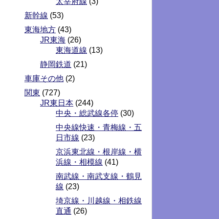
太宰府線
(3)
新幹線
(53)
東海地方
(43)
JR東海
(26)
東海道線
(13)
静岡鉄道
(21)
車庫その他
(2)
関東
(727)
JR東日本
(244)
中央・総武線各停
(30)
中央線快速・青梅線・五
日市線
(23)
京浜東北線・根岸線・横
浜線・相模線
(41)
南武線・南武支線・鶴見
線
(23)
埼京線・川越線・相鉄線
直通
(26)