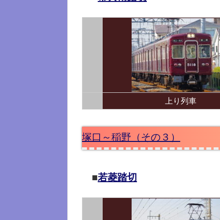
上り列車
塚口～稲野（その３）
■
若菱踏切