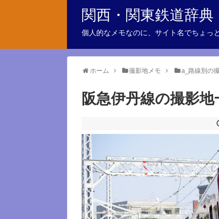
関西・関東鉄道辞典
個人的なメモなのに、サイト名でちょっ
ホーム
撮影地メモ
a_路線別の
阪急伊丹線の撮影地