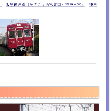
）
阪急神戸線（その２：西宮北口～神戸三宮）
神戸