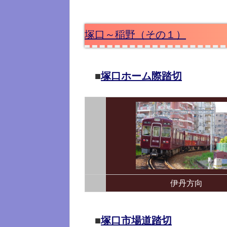
塚口～稲野（その１）
■
塚口ホーム際踏切
伊丹方向
■
塚口市場道踏切