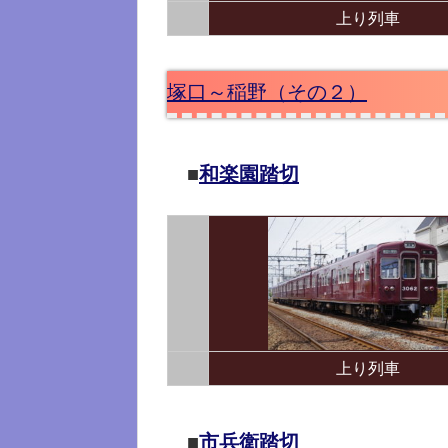
上り列車
塚口～稲野（その２）
■
和楽園踏切
上り列車
■
市兵衛踏切