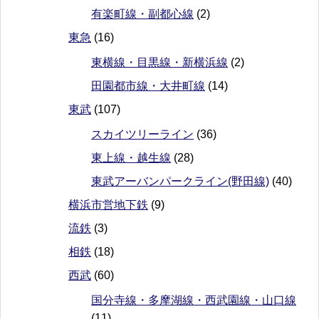
有楽町線・副都心線
(2)
東急
(16)
東横線・目黒線・新横浜線
(2)
田園都市線・大井町線
(14)
東武
(107)
スカイツリーライン
(36)
東上線・越生線
(28)
東武アーバンパークライン(野田線)
(40)
横浜市営地下鉄
(9)
流鉄
(3)
相鉄
(18)
西武
(60)
国分寺線・多摩湖線・西武園線・山口線
(11)