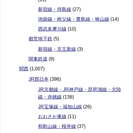
新宿線・拝島線
(27)
池袋線・秩父線・豊島線・狭山線
(14)
西武多摩川線
(10)
都営地下鉄
(5)
新宿線・京王新線
(3)
関東鉄道
(9)
関西
(1,007)
JR西日本
(396)
JR京都線・JR神戸線・琵琶湖線・北陸
線・赤穂線
(136)
JR宝塚線・福知山線
(26)
おおさか東線
(11)
和歌山線・桜井線
(37)