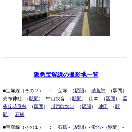
阪急宝塚線の撮影地一覧
■宝塚線（その２） ： 宝塚 -（
駅間
）-
清荒神
-（駅間）-
売布神社 -（
駅間
）- 中山観音 -（
駅間
）- 山本 -（
駅間
）-
雲
雀丘花屋敷
-（
駅間
）-
川西能勢口
-（
駅間
）-
池田
-（
駅
間
）-
石橋
■宝塚線（その１） ：
石橋
-（
駅間
）-
蛍池
-（
駅間
）-