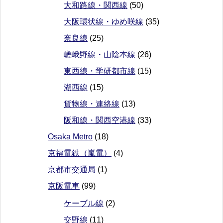
大和路線・関西線
(50)
大阪環状線・ゆめ咲線
(35)
奈良線
(25)
嵯峨野線・山陰本線
(26)
東西線・学研都市線
(15)
湖西線
(15)
貨物線・連絡線
(13)
阪和線・関西空港線
(33)
Osaka Metro
(18)
京福電鉄（嵐電）
(4)
京都市交通局
(1)
京阪電車
(99)
ケーブル線
(2)
交野線
(11)