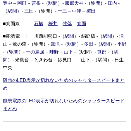
豊中
–
岡町
–
曽根
-（
駅間
）-
服部天神
-（
駅間
）-
庄内
-
（
駅間
）-
三国
-（駅間）-
十三
–
中津
–
梅田
■箕面線 ：
石橋
–
桜井
–
牧落
–
箕面
■能勢電 ： 川西能勢口 -（
駅間
）- 絹延橋 -（
駅間
）-
滝
山
– 鶯の森 -（駅間）-
鼓滝
-（
駅間
）-
多田
-（
駅間
）-
平野
-（
駅間
）-
一の鳥居
–
畦野
–
山下
-（駅間）-
笹部
-（
駅
間
）- 光風台 – ときわ台 – 妙見口 山下 -（駅間）- 日生
中央
阪急のLED表示が切れないためのシャッタースピードまと
め
能勢電鉄のLED表示が切れないためのシャッタースピード
まとめ