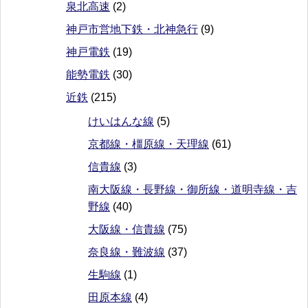
泉北高速
(2)
神戸市営地下鉄・北神急行
(9)
神戸電鉄
(19)
能勢電鉄
(30)
近鉄
(215)
けいはんな線
(5)
京都線・橿原線・天理線
(61)
信貴線
(3)
南大阪線・長野線・御所線・道明寺線・吉
野線
(40)
大阪線・信貴線
(75)
奈良線・難波線
(37)
生駒線
(1)
田原本線
(4)