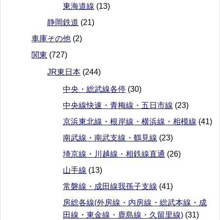
東海道線
(13)
静岡鉄道
(21)
車庫その他
(2)
関東
(727)
JR東日本
(244)
中央・総武線各停
(30)
中央線快速・青梅線・五日市線
(23)
京浜東北線・根岸線・横浜線・相模線
(41)
南武線・南武支線・鶴見線
(23)
埼京線・川越線・相鉄線直通
(26)
山手線
(13)
常磐線・成田線我孫子支線
(41)
房総各線(外房線・内房線・総武本線・成
田線・東金線・鹿島線・久留里線)
(31)