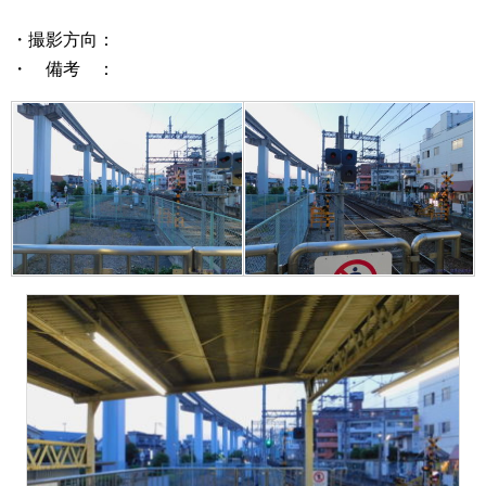
・撮影方向：
・ 備考 ：