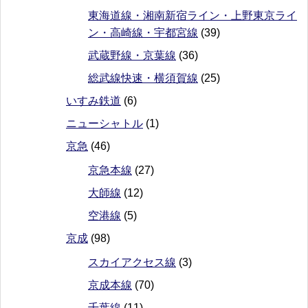
東海道線・湘南新宿ライン・上野東京ライ
ン・高崎線・宇都宮線
(39)
武蔵野線・京葉線
(36)
総武線快速・横須賀線
(25)
いすみ鉄道
(6)
ニューシャトル
(1)
京急
(46)
京急本線
(27)
大師線
(12)
空港線
(5)
京成
(98)
スカイアクセス線
(3)
京成本線
(70)
千葉線
(11)