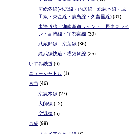
房総各線(外房線・内房線・総武本線・成
田線・東金線・鹿島線・久留里線)
(31)
東海道線・湘南新宿ライン・上野東京ライ
ン・高崎線・宇都宮線
(39)
武蔵野線・京葉線
(36)
総武線快速・横須賀線
(25)
いすみ鉄道
(6)
ニューシャトル
(1)
京急
(46)
京急本線
(27)
大師線
(12)
空港線
(5)
京成
(98)
スカイアクセス線
(3)