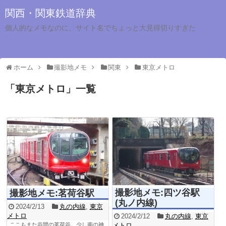
関西・関東鉄道辞典
個人的なメモなのに、サイト名でちょっと大見得切りすぎた
ホーム
撮影地メモ
関東
東京メトロ
「
東京メトロ
」
一覧
撮影地メモ:四ツ谷駅
撮影地メモ:茗荷谷駅
(丸ノ内線)
2024/2/13
丸の内線
,
東京
メトロ
2024/2/12
丸の内線
,
東京
ここもまた谷間の茗荷谷。少し南の神
メトロ