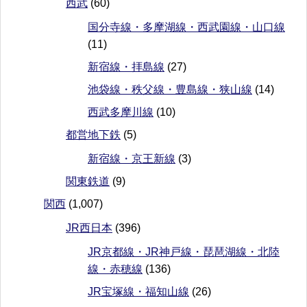
西武
(60)
国分寺線・多摩湖線・西武園線・山口線
(11)
新宿線・拝島線
(27)
池袋線・秩父線・豊島線・狭山線
(14)
西武多摩川線
(10)
都営地下鉄
(5)
新宿線・京王新線
(3)
関東鉄道
(9)
関西
(1,007)
JR西日本
(396)
JR京都線・JR神戸線・琵琶湖線・北陸
線・赤穂線
(136)
JR宝塚線・福知山線
(26)