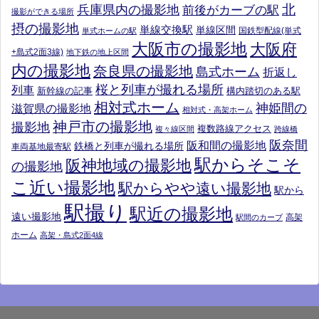
北
兵庫県内の撮影地
前後がカーブの駅
撮影ができる場所
摂の撮影地
単線交換駅
単線区間
国鉄型配線(単式
単式ホームの駅
大阪市の撮影地
大阪府
+島式2面3線)
地下鉄の地上区間
内の撮影地
奈良県の撮影地
島式ホーム
折返し
桜と列車が撮れる場所
列車
新幹線の記事
構内踏切のある駅
相対式ホーム
神姫間の
滋賀県の撮影地
相対式・高架ホーム
神戸市の撮影地
撮影地
複数路線アクセス
複々線区間
跨線橋
阪奈間
阪和間の撮影地
鉄橋と列車が撮れる場所
車両基地最寄駅
駅からそこそ
阪神地域の撮影地
の撮影地
こ近い撮影地
駅からやや遠い撮影地
駅から
駅撮り
駅近の撮影地
遠い撮影地
高架
駅間のカーブ
ホーム
高架・島式2面4線