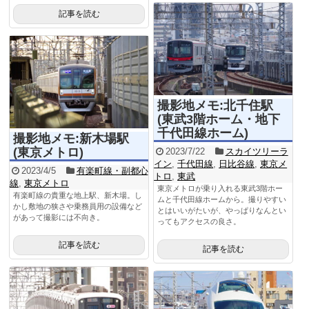
記事を読む
撮影地メモ:北千住駅
(東武3階ホーム・地下
千代田線ホーム)
撮影地メモ:新木場駅
(東京メトロ)
2023/7/22
スカイツリーラ
イン
,
千代田線
,
日比谷線
,
東京メ
2023/4/5
有楽町線・副都心
トロ
,
東武
線
,
東京メトロ
東京メトロが乗り入れる東武3階ホー
有楽町線の貴重な地上駅、新木場。し
ムと千代田線ホームから。撮りやすい
かし敷地の狭さや乗務員用の設備など
とはいいがたいが、やっぱりなんとい
があって撮影には不向き。
ってもアクセスの良さ。
記事を読む
記事を読む