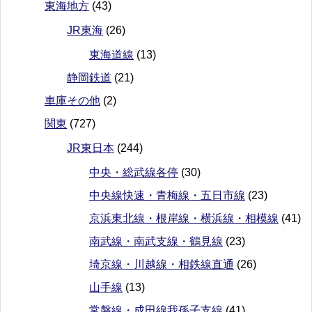
東海地方
(43)
JR東海
(26)
東海道線
(13)
静岡鉄道
(21)
車庫その他
(2)
関東
(727)
JR東日本
(244)
中央・総武線各停
(30)
中央線快速・青梅線・五日市線
(23)
京浜東北線・根岸線・横浜線・相模線
(41)
南武線・南武支線・鶴見線
(23)
埼京線・川越線・相鉄線直通
(26)
山手線
(13)
常磐線・成田線我孫子支線
(41)