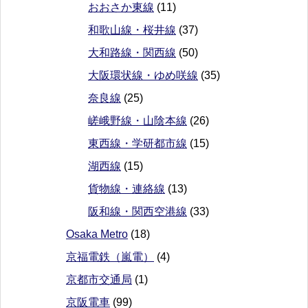
おおさか東線
(11)
和歌山線・桜井線
(37)
大和路線・関西線
(50)
大阪環状線・ゆめ咲線
(35)
奈良線
(25)
嵯峨野線・山陰本線
(26)
東西線・学研都市線
(15)
湖西線
(15)
貨物線・連絡線
(13)
阪和線・関西空港線
(33)
Osaka Metro
(18)
京福電鉄（嵐電）
(4)
京都市交通局
(1)
京阪電車
(99)