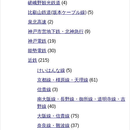
嵯峨野観光鉄道
(4)
比叡山鉄道(坂本ケーブル線)
(5)
泉北高速
(2)
神戸市営地下鉄・北神急行
(9)
神戸電鉄
(19)
能勢電鉄
(30)
近鉄
(215)
けいはんな線
(5)
京都線・橿原線・天理線
(61)
信貴線
(3)
南大阪線・長野線・御所線・道明寺線・吉
野線
(40)
大阪線・信貴線
(75)
奈良線・難波線
(37)