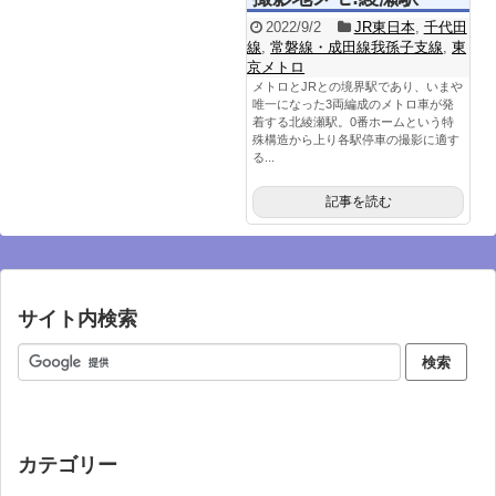
2022/9/2
JR東日本
,
千代田
線
,
常磐線・成田線我孫子支線
,
東
京メトロ
メトロとJRとの境界駅であり、いまや
唯一になった3両編成のメトロ車が発
着する北綾瀬駅。0番ホームという特
殊構造から上り各駅停車の撮影に適す
る...
記事を読む
サイト内検索
カテゴリー