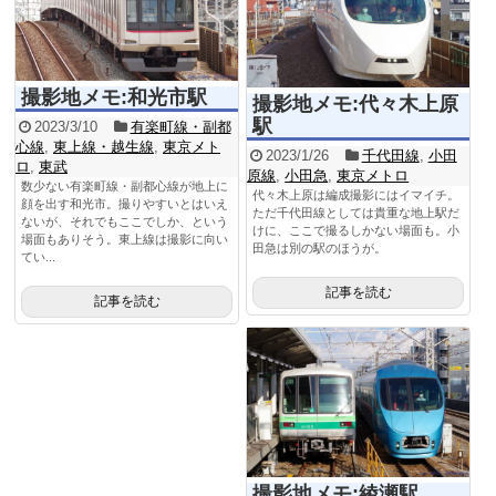
撮影地メモ:和光市駅
撮影地メモ:代々木上原
駅
2023/3/10
有楽町線・副都
心線
,
東上線・越生線
,
東京メト
2023/1/26
千代田線
,
小田
ロ
,
東武
原線
,
小田急
,
東京メトロ
数少ない有楽町線・副都心線が地上に
代々木上原は編成撮影にはイマイチ。
顔を出す和光市。撮りやすいとはいえ
ただ千代田線としては貴重な地上駅だ
ないが、それでもここでしか、という
けに、ここで撮るしかない場面も。小
場面もありそう。東上線は撮影に向い
田急は別の駅のほうが。
てい...
記事を読む
記事を読む
撮影地メモ:綾瀬駅