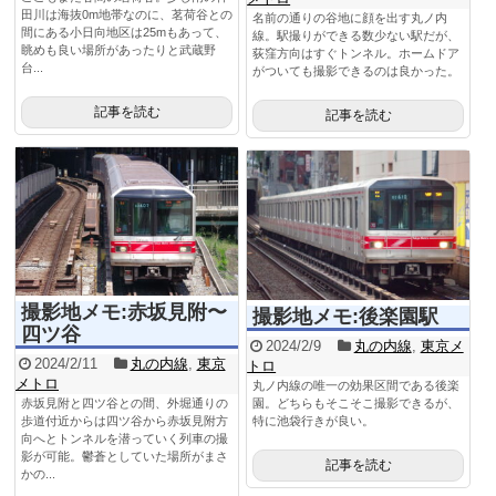
田川は海抜0m地帯なのに、茗荷谷との
名前の通りの谷地に顔を出す丸ノ内
間にある小日向地区は25mもあって、
線。駅撮りができる数少ない駅だが、
眺めも良い場所があったりと武蔵野
荻窪方向はすぐトンネル。ホームドア
台...
がついても撮影できるのは良かった。
記事を読む
記事を読む
撮影地メモ:赤坂見附〜
撮影地メモ:後楽園駅
四ツ谷
2024/2/9
丸の内線
,
東京メ
2024/2/11
丸の内線
,
東京
トロ
メトロ
丸ノ内線の唯一の効果区間である後楽
赤坂見附と四ツ谷との間、外堀通りの
園。どちらもそこそこ撮影できるが、
歩道付近からは四ツ谷から赤坂見附方
特に池袋行きが良い。
向へとトンネルを潜っていく列車の撮
影が可能。鬱蒼としていた場所がまさ
記事を読む
かの...