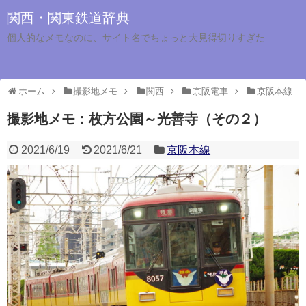
関西・関東鉄道辞典
個人的なメモなのに、サイト名でちょっと大見得切りすぎた
ホーム
撮影地メモ
関西
京阪電車
京阪本線
撮影地メモ：枚方公園～光善寺（その２）
2021/6/19
2021/6/21
京阪本線