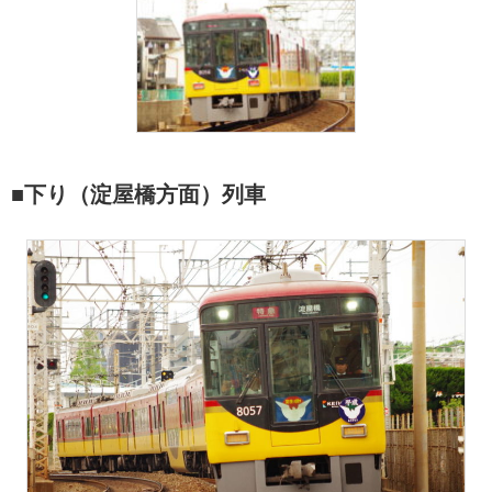
■下り（淀屋橋方面）列車