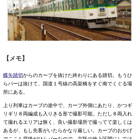
【メモ】
蝶矢踏切
からのカーブを抜けた終わりにある踏切。もうひ
らパーは抜けて、国道１号線の高架橋をすぐ南でくぐる場
所にある。
上り列車はカーブの途中で、カーブ外側にあたり、かつギ
リギリ８両編成も入りきる形で撮影可能。ただし８両入れ
て撮れるエリアは狭く、良い撮影場所で撮ってて楽しくは
あるが、もし先客がいたらかなり厳しい。カーブのおかげ
でここも背後がひらパーなので、京阪の地上区間にしては