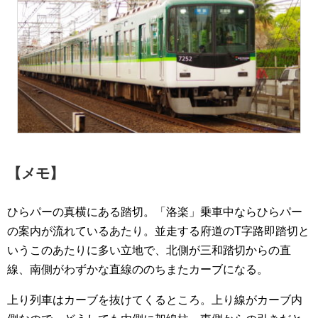
【メモ】
ひらパーの真横にある踏切。「洛楽」乗車中ならひらパー
の案内が流れているあたり。並走する府道のT字路即踏切と
いうこのあたりに多い立地で、北側が三和踏切からの直
線、南側がわずかな直線ののちまたカーブになる。
上り列車はカーブを抜けてくるところ。上り線がカーブ内