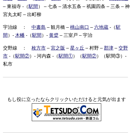
– 東福寺 -（
駅間
） – 七条 – 清水五条 – 祇園四条 – 三条 – 神
宮丸太町 – 出町柳
宇治線 ：
中書島
– 観月橋 –
桃山南口
–
六地蔵
-（
駅
間
）-
木幡
-（
駅間
）-
黄檗
– 三室戸 – 宇治
交野線 ：
枚方市
–
宮之阪
–
星ヶ丘
– 村野 –
郡津
–
交野
市
-（
駅間②
）- 河内森 -（
駅間①
）（
駅間②
）（駅間③）-
私市
もし役に立ったならクリックいただけると元気が出ます