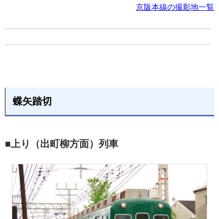
京阪本線の撮影地一覧
蝶矢踏切
■上り（出町柳方面）列車