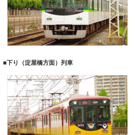
■下り（淀屋橋方面）列車