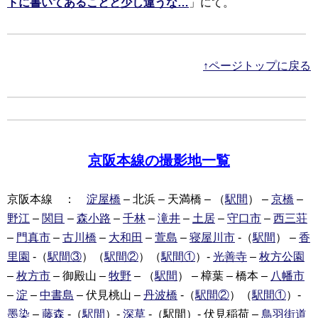
トに書いてあることと少し違うな…
」にて。
↑ページトップに戻る
京阪本線の撮影地一覧
京阪本線 ：
淀屋橋
– 北浜 – 天満橋 – （
駅間
） –
京橋
–
野江
–
関目
–
森小路
–
千林
–
滝井
–
土居
–
守口市
–
西三荘
–
門真市
–
古川橋
–
大和田
–
萱島
–
寝屋川市
-（
駅間
） –
香
里園
-（
駅間③
）（
駅間②
）（
駅間①
）-
光善寺
–
枚方公園
–
枚方市
– 御殿山 –
牧野
– （
駅間
） – 樟葉 – 橋本 –
八幡市
–
淀
–
中書島
– 伏見桃山 –
丹波橋
-（
駅間②
）（
駅間①
）-
墨染
–
藤森
-（
駅間
）-
深草
-（駅間）- 伏見稲荷 –
鳥羽街道