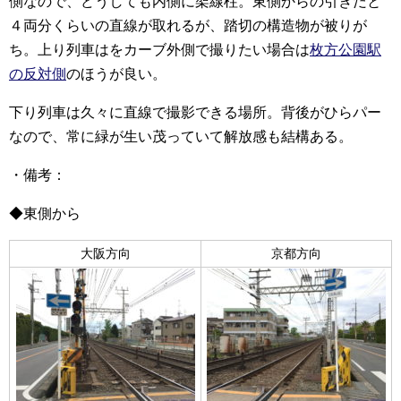
側なので、どうしても内側に架線柱。東側からの引きだと
４両分くらいの直線が取れるが、踏切の構造物が被りが
ち。上り列車はをカーブ外側で撮りたい場合は
枚方公園駅
の反対側
のほうが良い。
下り列車は久々に直線で撮影できる場所。背後がひらパー
なので、常に緑が生い茂っていて解放感も結構ある。
・備考：
◆東側から
大阪方向
京都方向