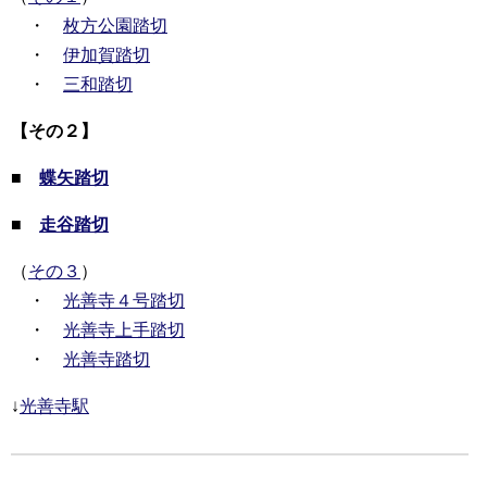
・
枚方公園踏切
・
伊加賀踏切
・
三和踏切
【その２】
■
蝶矢踏切
■
走谷踏切
（
その３
）
・
光善寺４号踏切
・
光善寺上手踏切
・
光善寺踏切
↓
光善寺駅