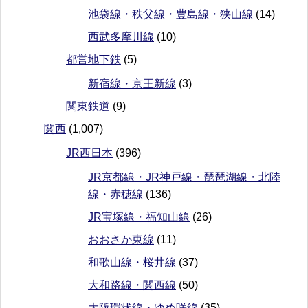
池袋線・秩父線・豊島線・狭山線
(14)
西武多摩川線
(10)
都営地下鉄
(5)
新宿線・京王新線
(3)
関東鉄道
(9)
関西
(1,007)
JR西日本
(396)
JR京都線・JR神戸線・琵琶湖線・北陸
線・赤穂線
(136)
JR宝塚線・福知山線
(26)
おおさか東線
(11)
和歌山線・桜井線
(37)
大和路線・関西線
(50)
大阪環状線・ゆめ咲線
(35)