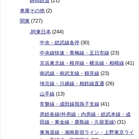
静岡鉄道
(21)
車庫その他
(2)
関東
(727)
JR東日本
(244)
中央・総武線各停
(30)
中央線快速・青梅線・五日市線
(23)
京浜東北線・根岸線・横浜線・相模線
(41)
南武線・南武支線・鶴見線
(23)
埼京線・川越線・相鉄線直通
(26)
山手線
(13)
常磐線・成田線我孫子支線
(41)
房総各線(外房線・内房線・総武本線・成
田線・東金線・鹿島線・久留里線)
(31)
東海道線・湘南新宿ライン・上野東京ライ