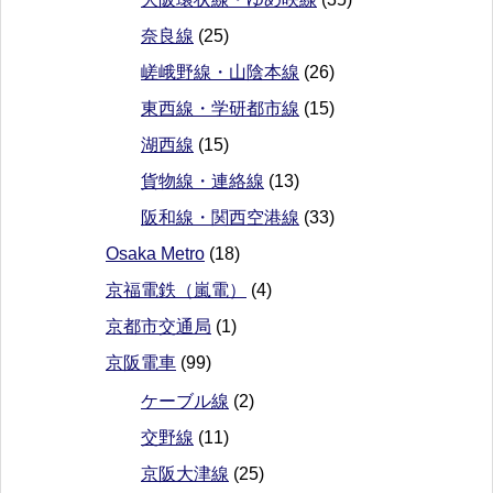
奈良線
(25)
嵯峨野線・山陰本線
(26)
東西線・学研都市線
(15)
湖西線
(15)
貨物線・連絡線
(13)
阪和線・関西空港線
(33)
Osaka Metro
(18)
京福電鉄（嵐電）
(4)
京都市交通局
(1)
京阪電車
(99)
ケーブル線
(2)
交野線
(11)
京阪大津線
(25)