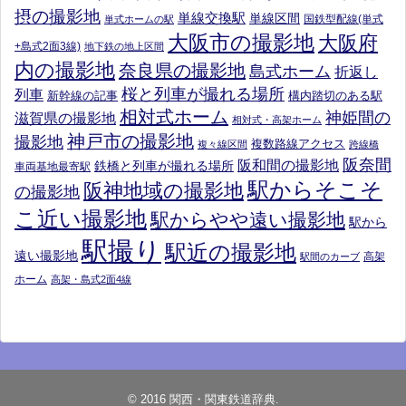
摂の撮影地
単線交換駅
単線区間
国鉄型配線(単式
単式ホームの駅
大阪市の撮影地
大阪府
+島式2面3線)
地下鉄の地上区間
内の撮影地
奈良県の撮影地
島式ホーム
折返し
桜と列車が撮れる場所
列車
新幹線の記事
構内踏切のある駅
相対式ホーム
神姫間の
滋賀県の撮影地
相対式・高架ホーム
神戸市の撮影地
撮影地
複数路線アクセス
複々線区間
跨線橋
阪奈間
阪和間の撮影地
鉄橋と列車が撮れる場所
車両基地最寄駅
駅からそこそ
阪神地域の撮影地
の撮影地
こ近い撮影地
駅からやや遠い撮影地
駅から
駅撮り
駅近の撮影地
遠い撮影地
高架
駅間のカーブ
ホーム
高架・島式2面4線
© 2016
関西・関東鉄道辞典
.