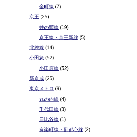
金町線
(7)
京王
(25)
井の頭線
(19)
京王線・京王新線
(5)
北総線
(14)
小田急
(52)
小田原線
(52)
新京成
(25)
東京メトロ
(9)
丸の内線
(4)
千代田線
(3)
日比谷線
(1)
有楽町線・副都心線
(2)