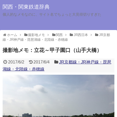
関西・関東鉄道辞典
個人的なメモなのに、サイト名でちょっと大見得切りすぎた
ホーム
撮影地メモ
関西
JR西日本
JR京都
線・JR神戸線・琵琶湖線・北陸線・赤穂線
撮影地メモ：立花～甲子園口（山手大橋）
2017/6/2
2017/6/4
JR京都線・JR神戸線・琵琶
湖線・北陸線・赤穂線