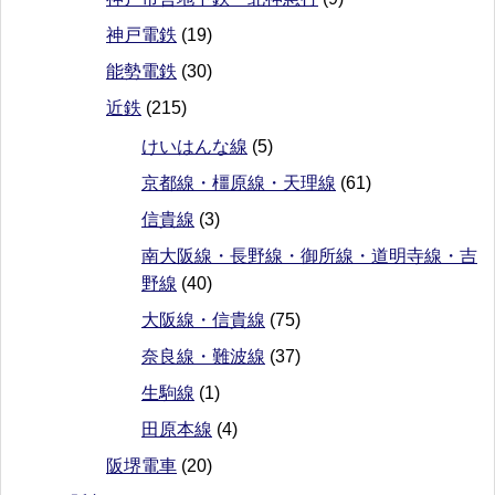
神戸電鉄
(19)
能勢電鉄
(30)
近鉄
(215)
けいはんな線
(5)
京都線・橿原線・天理線
(61)
信貴線
(3)
南大阪線・長野線・御所線・道明寺線・吉
野線
(40)
大阪線・信貴線
(75)
奈良線・難波線
(37)
生駒線
(1)
田原本線
(4)
阪堺電車
(20)