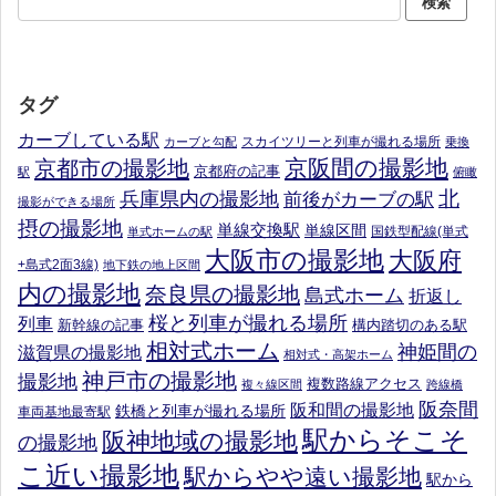
タグ
カーブしている駅
スカイツリーと列車が撮れる場所
カーブと勾配
乗換
京阪間の撮影地
京都市の撮影地
京都府の記事
駅
俯瞰
北
兵庫県内の撮影地
前後がカーブの駅
撮影ができる場所
摂の撮影地
単線交換駅
単線区間
国鉄型配線(単式
単式ホームの駅
大阪市の撮影地
大阪府
+島式2面3線)
地下鉄の地上区間
内の撮影地
奈良県の撮影地
島式ホーム
折返し
桜と列車が撮れる場所
列車
新幹線の記事
構内踏切のある駅
相対式ホーム
神姫間の
滋賀県の撮影地
相対式・高架ホーム
神戸市の撮影地
撮影地
複数路線アクセス
複々線区間
跨線橋
阪奈間
阪和間の撮影地
鉄橋と列車が撮れる場所
車両基地最寄駅
駅からそこそ
阪神地域の撮影地
の撮影地
こ近い撮影地
駅からやや遠い撮影地
駅から