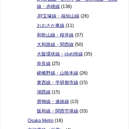
線・赤穂線
(136)
JR宝塚線・福知山線
(26)
おおさか東線
(11)
和歌山線・桜井線
(37)
大和路線・関西線
(50)
大阪環状線・ゆめ咲線
(35)
奈良線
(25)
嵯峨野線・山陰本線
(26)
東西線・学研都市線
(15)
湖西線
(15)
貨物線・連絡線
(13)
阪和線・関西空港線
(33)
Osaka Metro
(18)