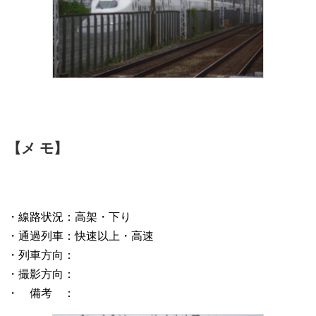
【メ モ】
・線路状況：高架・下り
・通過列車：快速以上・高速
・列車方向：
・撮影方向：
・ 備考 ：