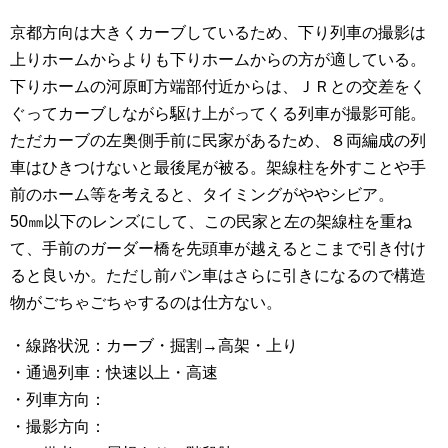
京都方向は大きくカーブしているため、下り列車の撮影は
上りホームからよりも下りホームからの方が適している。
下りホームの河原町方端部付近からは、ＪＲとの交差をく
ぐってカーブしながら駆け上がってくる列車が撮影可能。
ただカーブの左奥側手前に民家があるため、８両編成の列
車はひきつけないと最後尾が被る。架線柱を外すことや手
前のホーム等を考えると、タイミングがややシビア。
50㎜以下のレンズにして、この民家と左の架線柱を重ね
て、手前のガーダー橋を先頭車が越えるとこまで引き付け
ると良いか。ただし前パン車はさらに引きになるので構造
物がごちゃごちゃするのは仕方ない。
・線路状況：カーブ・掘割→高架・上り
・通過列車：快速以上・高速
・列車方向：
・撮影方向：