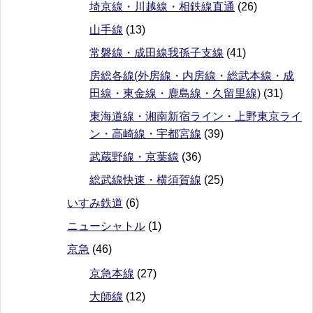
埼京線・川越線・相鉄線直通
(26)
山手線
(13)
常磐線・成田線我孫子支線
(41)
房総各線(外房線・内房線・総武本線・成
田線・東金線・鹿島線・久留里線)
(31)
東海道線・湘南新宿ライン・上野東京ライ
ン・高崎線・宇都宮線
(39)
武蔵野線・京葉線
(36)
総武線快速・横須賀線
(25)
いすみ鉄道
(6)
ニューシャトル
(1)
京急
(46)
京急本線
(27)
大師線
(12)