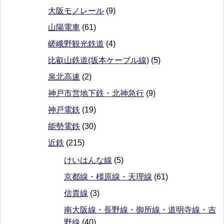
大阪モノレール
(9)
山陽電車
(61)
嵯峨野観光鉄道
(4)
比叡山鉄道(坂本ケーブル線)
(5)
泉北高速
(2)
神戸市営地下鉄・北神急行
(9)
神戸電鉄
(19)
能勢電鉄
(30)
近鉄
(215)
けいはんな線
(5)
京都線・橿原線・天理線
(61)
信貴線
(3)
南大阪線・長野線・御所線・道明寺線・吉
野線
(40)