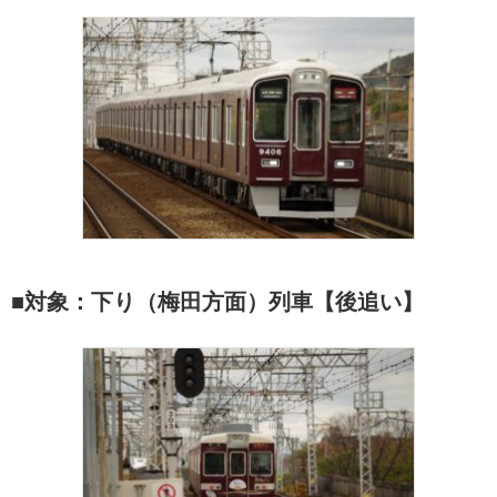
■対象：下り（梅田方面）列車【後追い】