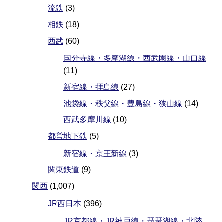
流鉄
(3)
相鉄
(18)
西武
(60)
国分寺線・多摩湖線・西武園線・山口線
(11)
新宿線・拝島線
(27)
池袋線・秩父線・豊島線・狭山線
(14)
西武多摩川線
(10)
都営地下鉄
(5)
新宿線・京王新線
(3)
関東鉄道
(9)
関西
(1,007)
JR西日本
(396)
JR京都線・JR神戸線・琵琶湖線・北陸